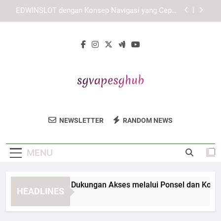
Skip
LEBAH4D dengan Konsep Navigasi yang Cepat
to
dan Efisien
content
KAYA787 sebagai Platform dengan Pengelolaan
Informasi yang Terarah
LEBAH4D dengan Dukungan Akses melalui
Ponsel dan Komputer yang Lebih Fleksibel
EDWINSLOT dengan Konsep Navigasi yang Cepat
dan Efisien
LEBAH4D dengan Konsep Navigasi yang Cepat
dan Efisien
SG Vapes Hub
Temukan Berbagai Produk Vape Dan
KAYA787 sebagai Platform dengan Pengelolaan
NEWSLETTER
RANDOM NEWS
Informasi yang Terarah
Aksesori Berkualitas Di SG Vapes Hub.
Solusi Untuk Pengalaman Vape Yang
MENU
Menyenangkan.
BAH4D dengan Dukungan Akses melalui Ponsel dan Komputer 
HEADLINES
Weeks Ago