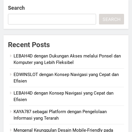
Search
SEARCH
Recent Posts
LEBAH4D dengan Dukungan Akses melalui Ponsel dan
Komputer yang Lebih Fleksibel
EDWINSLOT dengan Konsep Navigasi yang Cepat dan
Efisien
LEBAH4D dengan Konsep Navigasi yang Cepat dan
Efisien
KAYA787 sebagai Platform dengan Pengelolaan
Informasi yang Terarah
Mengenal Keunggulan Desain Mobile-Friendly pada