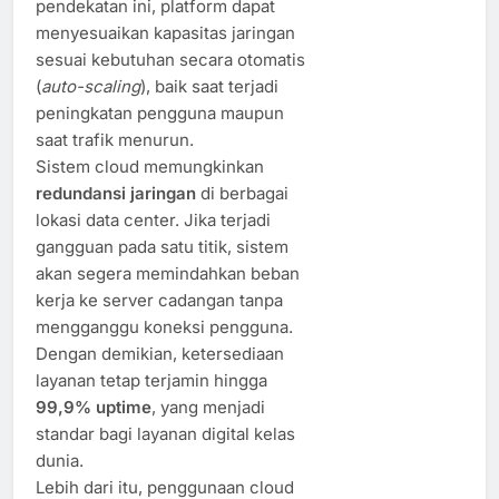
pendekatan ini, platform dapat
menyesuaikan kapasitas jaringan
sesuai kebutuhan secara otomatis
(
auto-scaling
), baik saat terjadi
peningkatan pengguna maupun
saat trafik menurun.
Sistem cloud memungkinkan
redundansi jaringan
di berbagai
lokasi data center. Jika terjadi
gangguan pada satu titik, sistem
akan segera memindahkan beban
kerja ke server cadangan tanpa
mengganggu koneksi pengguna.
Dengan demikian, ketersediaan
layanan tetap terjamin hingga
99,9% uptime
, yang menjadi
standar bagi layanan digital kelas
dunia.
Lebih dari itu, penggunaan cloud