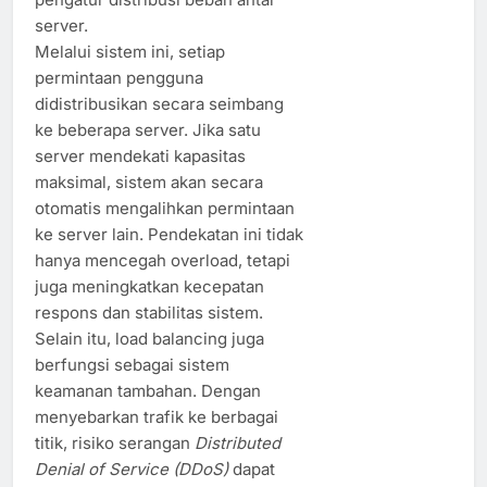
server.
Melalui sistem ini, setiap
permintaan pengguna
didistribusikan secara seimbang
ke beberapa server. Jika satu
server mendekati kapasitas
maksimal, sistem akan secara
otomatis mengalihkan permintaan
ke server lain. Pendekatan ini tidak
hanya mencegah overload, tetapi
juga meningkatkan kecepatan
respons dan stabilitas sistem.
Selain itu, load balancing juga
berfungsi sebagai sistem
keamanan tambahan. Dengan
menyebarkan trafik ke berbagai
titik, risiko serangan
Distributed
Denial of Service (DDoS)
dapat