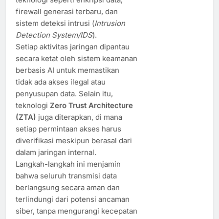
firewall generasi terbaru, dan
sistem deteksi intrusi (
Intrusion
Detection System/IDS
).
Setiap aktivitas jaringan dipantau
secara ketat oleh sistem keamanan
berbasis AI untuk memastikan
tidak ada akses ilegal atau
penyusupan data. Selain itu,
teknologi
Zero Trust Architecture
(ZTA)
juga diterapkan, di mana
setiap permintaan akses harus
diverifikasi meskipun berasal dari
dalam jaringan internal.
Langkah-langkah ini menjamin
bahwa seluruh transmisi data
berlangsung secara aman dan
terlindungi dari potensi ancaman
siber, tanpa mengurangi kecepatan