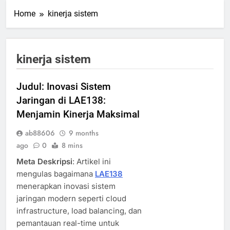
Home
kinerja sistem
kinerja sistem
Judul: Inovasi Sistem
Jaringan di LAE138:
Menjamin Kinerja Maksimal
ab88606
9 months
ago
0
8 mins
Meta Deskripsi
: Artikel ini
mengulas bagaimana
LAE138
menerapkan inovasi sistem
jaringan modern seperti cloud
infrastructure, load balancing, dan
pemantauan real-time untuk