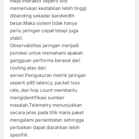
meja interaktif seperti slot
memerlukan kestabilan lebih tinggi
dibanding sekadar bandwidth
besar.Maka sistem tidak hanya
perlu jaringan cepat tetapi juga
stabil.
Observabilitas jaringan menjadi
pondasi untuk memahami apakah
gangguan performa berasal dari
routing atau dari
server.Pengukuran metrik jaringan
seperti p95 latency, packet loss
rate, dan hop count membantu
mengidentifikasi sumber
masalah.Telemetry menunjukkan
secara jelas pada titik mana paket
mengalami perlambatan sehingga
perbaikan dapat diarahkan lebih
spesifik.