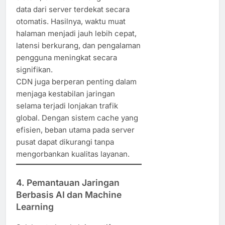
data dari server terdekat secara
otomatis. Hasilnya, waktu muat
halaman menjadi jauh lebih cepat,
latensi berkurang, dan pengalaman
pengguna meningkat secara
signifikan.
CDN juga berperan penting dalam
menjaga kestabilan jaringan
selama terjadi lonjakan trafik
global. Dengan sistem cache yang
efisien, beban utama pada server
pusat dapat dikurangi tanpa
mengorbankan kualitas layanan.
4.
Pemantauan Jaringan
Berbasis AI dan Machine
Learning