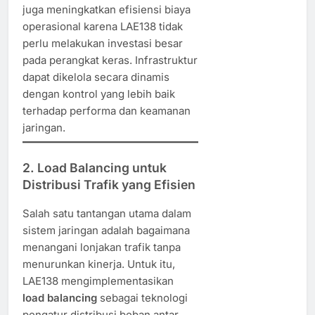
juga meningkatkan efisiensi biaya
operasional karena LAE138 tidak
perlu melakukan investasi besar
pada perangkat keras. Infrastruktur
dapat dikelola secara dinamis
dengan kontrol yang lebih baik
terhadap performa dan keamanan
jaringan.
2.
Load Balancing untuk
Distribusi Trafik yang Efisien
Salah satu tantangan utama dalam
sistem jaringan adalah bagaimana
menangani lonjakan trafik tanpa
menurunkan kinerja. Untuk itu,
LAE138 mengimplementasikan
load balancing
sebagai teknologi
pengatur distribusi beban antar