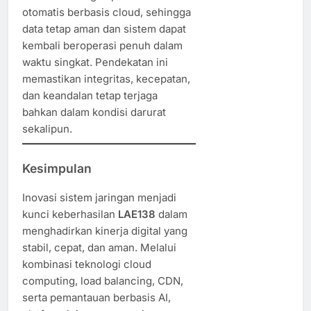
otomatis berbasis cloud, sehingga
data tetap aman dan sistem dapat
kembali beroperasi penuh dalam
waktu singkat. Pendekatan ini
memastikan integritas, kecepatan,
dan keandalan tetap terjaga
bahkan dalam kondisi darurat
sekalipun.
Kesimpulan
Inovasi sistem jaringan menjadi
kunci keberhasilan
LAE138
dalam
menghadirkan kinerja digital yang
stabil, cepat, dan aman. Melalui
kombinasi teknologi cloud
computing, load balancing, CDN,
serta pemantauan berbasis AI,