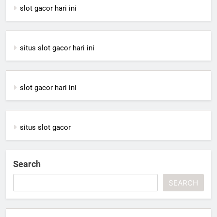
slot gacor hari ini
situs slot gacor hari ini
slot gacor hari ini
situs slot gacor
Search
SEARCH