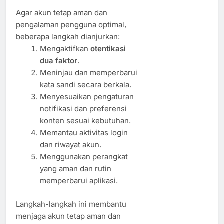
Agar akun tetap aman dan
pengalaman pengguna optimal,
beberapa langkah dianjurkan:
Mengaktifkan
otentikasi
dua faktor
.
Meninjau dan memperbarui
kata sandi secara berkala.
Menyesuaikan pengaturan
notifikasi dan preferensi
konten sesuai kebutuhan.
Memantau aktivitas login
dan riwayat akun.
Menggunakan perangkat
yang aman dan rutin
memperbarui aplikasi.
Langkah-langkah ini membantu
menjaga akun tetap aman dan