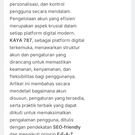
personalisasi, dan kontrol
pengguna secara mendalam.
Pengelolaan akun yang efisien
merupakan aspek krusial dalam
setiap platform digital modern.
KAYA 787
, sebagai platform digital
terkemuka, menawarkan struktur
akun dan pengaturan yang
dirancang untuk memastikan
keamanan, kenyamanan, dan
fleksibilitas bagi penggunanya.
Artikel ini membahas secara
mendetail bagaimana akun
disusun, pengaturan yang tersedia,
serta praktik terbaik yang dapat
diikuti untuk memaksimalkan
pengalaman pengguna, ditulis
dengan pendekatan
SEO‑friendly
dan mengikuti prinsip
E‑E‑A‑T