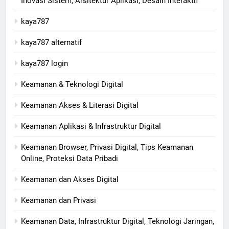
Inovasi Sistem, Arsitektur Aplikasi, Desain Interaktif
kaya787
kaya787 alternatif
kaya787 login
Keamanan & Teknologi Digital
Keamanan Akses & Literasi Digital
Keamanan Aplikasi & Infrastruktur Digital
Keamanan Browser, Privasi Digital, Tips Keamanan
Online, Proteksi Data Pribadi
Keamanan dan Akses Digital
Keamanan dan Privasi
Keamanan Data, Infrastruktur Digital, Teknologi Jaringan,