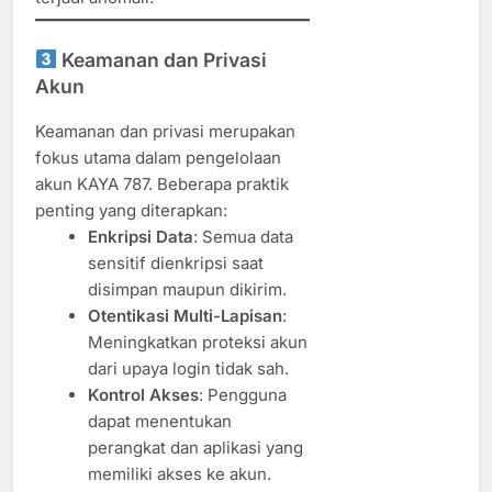
Keamanan dan Privasi
Akun
Keamanan dan privasi merupakan
fokus utama dalam pengelolaan
akun KAYA 787. Beberapa praktik
penting yang diterapkan:
Enkripsi Data
: Semua data
sensitif dienkripsi saat
disimpan maupun dikirim.
Otentikasi Multi-Lapisan
:
Meningkatkan proteksi akun
dari upaya login tidak sah.
Kontrol Akses
: Pengguna
dapat menentukan
perangkat dan aplikasi yang
memiliki akses ke akun.