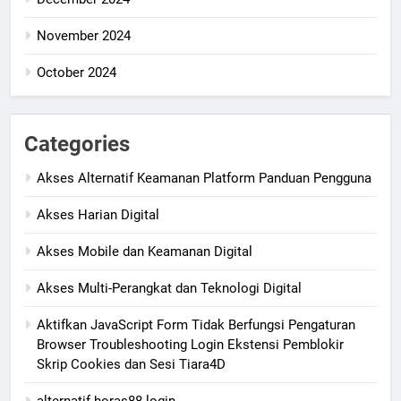
November 2024
October 2024
Categories
Akses Alternatif Keamanan Platform Panduan Pengguna
Akses Harian Digital
Akses Mobile dan Keamanan Digital
Akses Multi-Perangkat dan Teknologi Digital
Aktifkan JavaScript Form Tidak Berfungsi Pengaturan
Browser Troubleshooting Login Ekstensi Pemblokir
Skrip Cookies dan Sesi Tiara4D