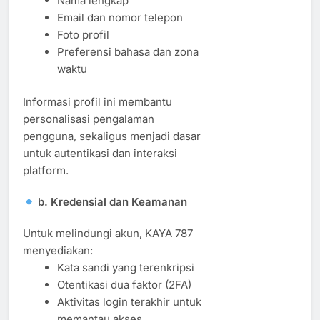
Nama lengkap
Email dan nomor telepon
Foto profil
Preferensi bahasa dan zona
waktu
Informasi profil ini membantu
personalisasi pengalaman
pengguna, sekaligus menjadi dasar
untuk autentikasi dan interaksi
platform.
b. Kredensial dan Keamanan
Untuk melindungi akun, KAYA 787
menyediakan:
Kata sandi yang terenkripsi
Otentikasi dua faktor (2FA)
Aktivitas login terakhir untuk
memantau akses