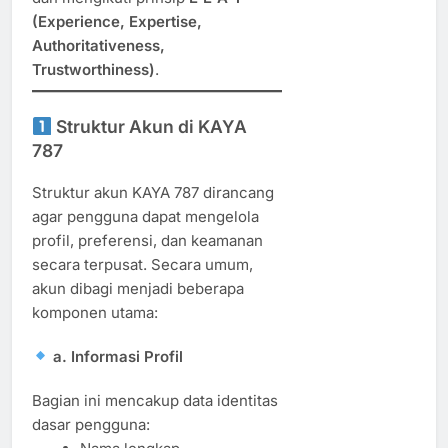
(Experience, Expertise,
Authoritativeness,
Trustworthiness)
.
Struktur Akun di KAYA
787
Struktur akun KAYA 787 dirancang
agar pengguna dapat mengelola
profil, preferensi, dan keamanan
secara terpusat. Secara umum,
akun dibagi menjadi beberapa
komponen utama:
a. Informasi Profil
Bagian ini mencakup data identitas
dasar pengguna: