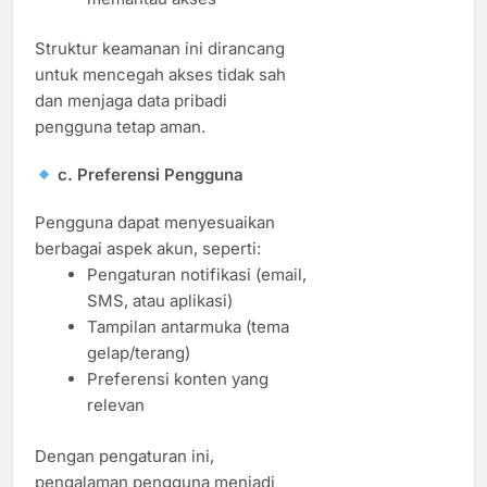
Struktur keamanan ini dirancang
untuk mencegah akses tidak sah
dan menjaga data pribadi
pengguna tetap aman.
c. Preferensi Pengguna
Pengguna dapat menyesuaikan
berbagai aspek akun, seperti:
Pengaturan notifikasi (email,
SMS, atau aplikasi)
Tampilan antarmuka (tema
gelap/terang)
Preferensi konten yang
relevan
Dengan pengaturan ini,
pengalaman pengguna menjadi