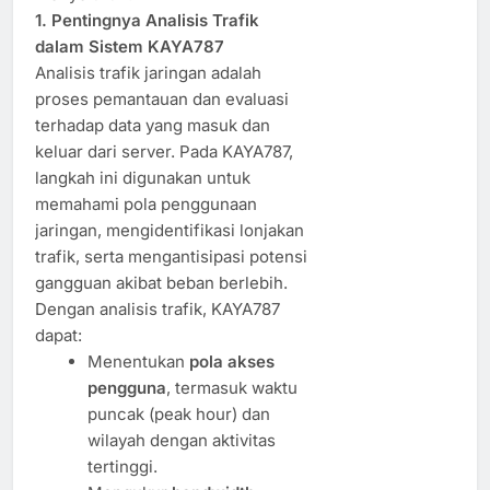
1. Pentingnya Analisis Trafik
dalam Sistem KAYA787
Analisis trafik jaringan adalah
proses pemantauan dan evaluasi
terhadap data yang masuk dan
keluar dari server. Pada KAYA787,
langkah ini digunakan untuk
memahami pola penggunaan
jaringan, mengidentifikasi lonjakan
trafik, serta mengantisipasi potensi
gangguan akibat beban berlebih.
Dengan analisis trafik, KAYA787
dapat:
Menentukan
pola akses
pengguna
, termasuk waktu
puncak (peak hour) dan
wilayah dengan aktivitas
tertinggi.