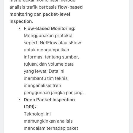
analisis trafik berbasis
flow-based
monitoring
dan
packet-level
inspection
.
Flow-Based Monitoring:
Menggunakan protokol
seperti NetFlow atau sFlow
untuk mengumpulkan
informasi tentang sumber,
tujuan, dan volume data
yang lewat. Data ini
membantu tim teknis
menganalisis tren
penggunaan jangka panjang.
Deep Packet Inspection
(DPI):
Teknologi ini
memungkinkan analisis
mendalam terhadap paket