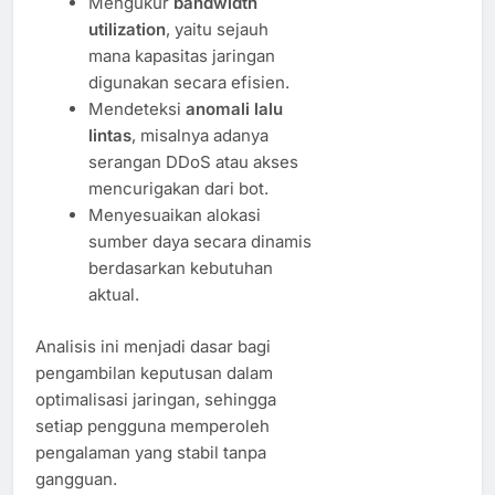
Mengukur
bandwidth
utilization
, yaitu sejauh
mana kapasitas jaringan
digunakan secara efisien.
Mendeteksi
anomali lalu
lintas
, misalnya adanya
serangan DDoS atau akses
mencurigakan dari bot.
Menyesuaikan alokasi
sumber daya secara dinamis
berdasarkan kebutuhan
aktual.
Analisis ini menjadi dasar bagi
pengambilan keputusan dalam
optimalisasi jaringan, sehingga
setiap pengguna memperoleh
pengalaman yang stabil tanpa
gangguan.