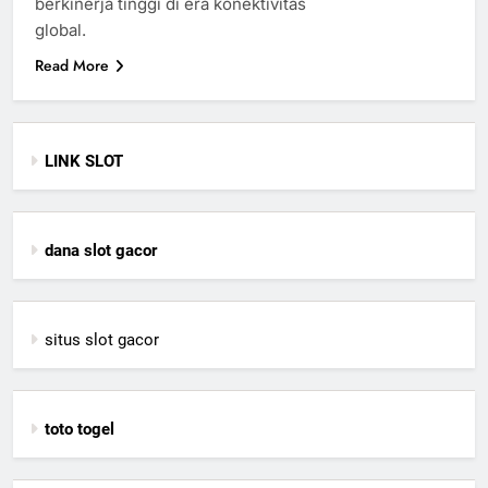
berkinerja tinggi di era konektivitas
global.
Read More
LINK SLOT
dana slot gacor
situs slot gacor
toto togel