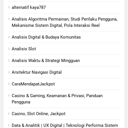
alternatif kaya787
Analisis Algoritma Permainan, Studi Perilaku Pengguna,
Mekanisme Sistem Digital, Pola Interaksi Reel
Analisis Digital & Budaya Komunitas
Analisis Slot
Analisis Waktu & Strategi Mingguan
Arsitektur Navigasi Digital
CaraMendapatJackpot
Casino & Gaming, Keamanan & Privasi, Panduan
Pengguna
Casino, Slot Online, Jackpot
Data & Analitik | UX Digital | Teknologi Performa Sistem