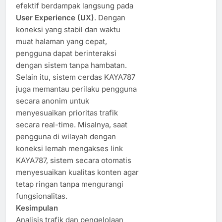
efektif berdampak langsung pada
User Experience (UX)
. Dengan
koneksi yang stabil dan waktu
muat halaman yang cepat,
pengguna dapat berinteraksi
dengan sistem tanpa hambatan.
Selain itu, sistem cerdas KAYA787
juga memantau perilaku pengguna
secara anonim untuk
menyesuaikan prioritas trafik
secara real-time. Misalnya, saat
pengguna di wilayah dengan
koneksi lemah mengakses link
KAYA787, sistem secara otomatis
menyesuaikan kualitas konten agar
tetap ringan tanpa mengurangi
fungsionalitas.
Kesimpulan
Analisis trafik dan pengelolaan