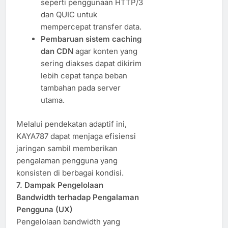
seperti penggunaan HTTP/3
dan QUIC untuk
mempercepat transfer data.
Pembaruan sistem caching
dan CDN
agar konten yang
sering diakses dapat dikirim
lebih cepat tanpa beban
tambahan pada server
utama.
Melalui pendekatan adaptif ini,
KAYA787 dapat menjaga efisiensi
jaringan sambil memberikan
pengalaman pengguna yang
konsisten di berbagai kondisi.
7. Dampak Pengelolaan
Bandwidth terhadap Pengalaman
Pengguna (UX)
Pengelolaan bandwidth yang