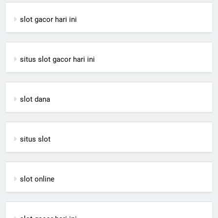
slot gacor hari ini
situs slot gacor hari ini
slot dana
situs slot
slot online