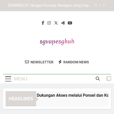
Skip
LEBAH4D dengan Konsep Navigasi yang Cepat
to
dan Efisien
content
KAYA787 sebagai Platform dengan Pengelolaan
Informasi yang Terarah
LEBAH4D dengan Dukungan Akses melalui
Ponsel dan Komputer yang Lebih Fleksibel
EDWINSLOT dengan Konsep Navigasi yang Cepat
dan Efisien
LEBAH4D dengan Konsep Navigasi yang Cepat
dan Efisien
SG Vapes Hub
Temukan Berbagai Produk Vape Dan
KAYA787 sebagai Platform dengan Pengelolaan
NEWSLETTER
RANDOM NEWS
Informasi yang Terarah
Aksesori Berkualitas Di SG Vapes Hub.
Solusi Untuk Pengalaman Vape Yang
MENU
Menyenangkan.
EBAH4D dengan Dukungan Akses melalui Ponsel dan Komputer 
HEADLINES
Weeks Ago