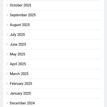
October 2025
September 2025
August 2025
July 2025
June 2025
May 2025
April 2025
March 2025
February 2025
January 2025
December 2024