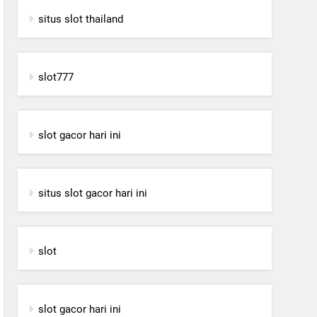
situs slot thailand
slot777
slot gacor hari ini
situs slot gacor hari ini
slot
slot gacor hari ini