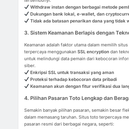
tersembunyi.
Withdraw instan dengan berbagai metode pem
Dukungan bank lokal, e-wallet, dan cryptocur
Tidak ada batasan penarikan dana yang tidak 
3. Sistem Keamanan Berlapis dengan Tekn
Keamanan adalah faktor utama dalam memilih situs 
terpercaya menggunakan
SSL encryption
dan tekno
untuk melindungi data pemain dari kebocoran info
siber.
Enkripsi SSL untuk transaksi yang aman
Proteksi terhadap kebocoran data pribadi
Keamanan akun dengan fitur verifikasi dua lan
4. Pilihan Pasaran Toto Lengkap dan Bera
Semakin banyak pilihan pasaran, semakin besar flek
dalam memasang taruhan. Situs toto terpercaya m
pasaran resmi dari berbagai negara, seperti: