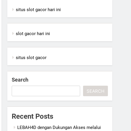
situs slot gacor hari ini
slot gacor hari ini
situs slot gacor
Search
SEARCH
Recent Posts
LEBAH4D dengan Dukungan Akses melalui