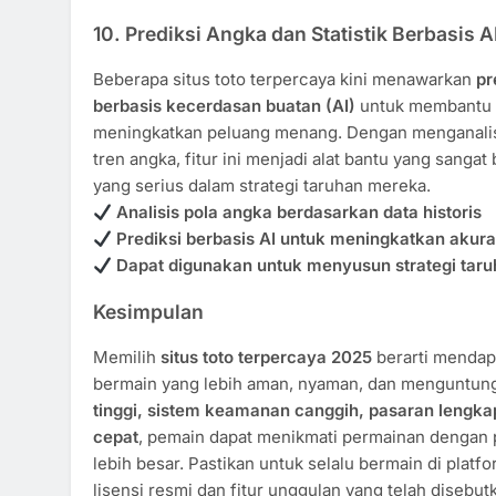
10. Prediksi Angka dan Statistik Berbasis A
Beberapa situs toto terpercaya kini menawarkan
pr
berbasis kecerdasan buatan (AI)
untuk membantu
meningkatkan peluang menang. Dengan menganalisi
tren angka, fitur ini menjadi alat bantu yang sangat
yang serius dalam strategi taruhan mereka.
Analisis pola angka berdasarkan data historis
Prediksi berbasis AI untuk meningkatkan akura
Dapat digunakan untuk menyusun strategi taru
Kesimpulan
Memilih
situs toto terpercaya 2025
berarti mendap
bermain yang lebih aman, nyaman, dan menguntu
tinggi, sistem keamanan canggih, pasaran lengkap
cepat
, pemain dapat menikmati permainan dengan
lebih besar. Pastikan untuk selalu bermain di platf
lisensi resmi dan fitur unggulan yang telah disebutk