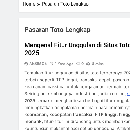
Home
Pasaran Toto Lengkap
Pasaran Toto Lengkap
Mengenal Fitur Unggulan di Situs Tot
2025
Ab88606
1 Year Ago
0
8 Mins
Temukan fitur unggulan di situs toto terpercaya 202
terbaik seperti RTP tinggi, transaksi cepat, pasaran
keamanan maksimal untuk pengalaman bermain ter
Seiring berkembangnya industri perjudian online,
s
2025
semakin menghadirkan berbagai fitur unggul
meningkatkan pengalaman bermain para pemainnya.
keamanan, kecepatan transaksi, RTP tinggi, hing
menarik
, fitur-fitur ini dirancang untuk memberi
keuntungan maksimal bagi setiap pengguna. Artike