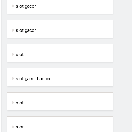
slot gacor
slot gacor
slot
slot gacor hari ini
slot
slot