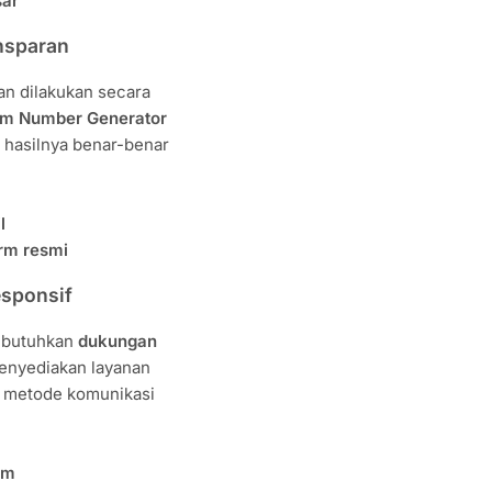
sar
ansparan
an dilakukan secara
m Number Generator
 hasilnya benar-benar
l
orm resmi
esponsif
mbutuhkan
dukungan
menyediakan layanan
i metode komunikasi
am