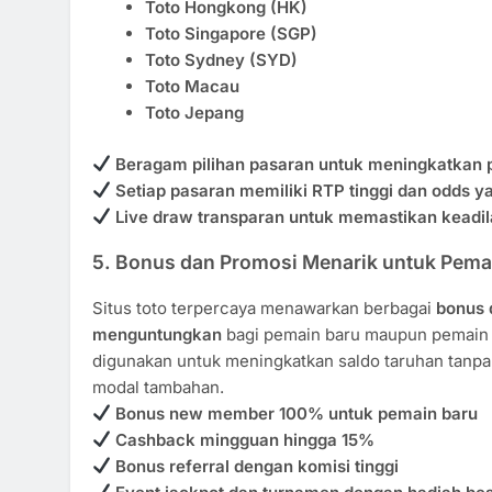
Toto Hongkong (HK)
Toto Singapore (SGP)
Toto Sydney (SYD)
Toto Macau
Toto Jepang
Beragam pilihan pasaran untuk meningkatkan
Setiap pasaran memiliki RTP tinggi dan odds y
Live draw transparan untuk memastikan keadi
5. Bonus dan Promosi Menarik untuk Pemai
Situs toto terpercaya menawarkan berbagai
bonus 
menguntungkan
bagi pemain baru maupun pemain l
digunakan untuk meningkatkan saldo taruhan tanp
modal tambahan.
Bonus new member 100% untuk pemain baru
Cashback mingguan hingga 15%
Bonus referral dengan komisi tinggi