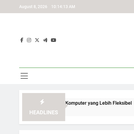
Skip
August 8, 2026
10:14:14 AM
to
content
SG 
Temukan B
melalui Ponsel dan Komputer yang Lebih Fleksibel
ED
3 W
HEADLINES