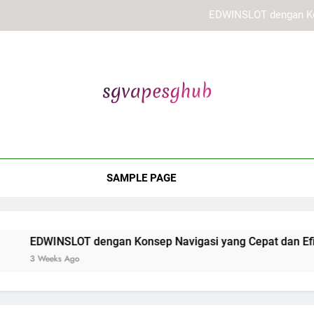
EDWINSLOT dengan Kon
LEBAH4D dengan Kon
KAYA787 sebagai Platform denga
LEBAH4D dengan Dukungan Akses melalui Ponse
Vapes Hub
EDWINSLOT dengan Kon
erbagai Produk Vape Dan Aksesori Berkualitas Di SG Vapes H
LEBAH4D dengan Kon
SAMPLE PAGE
KAYA787 sebagai Platform denga
WINSLOT dengan Konsep Navigasi yang Cepat dan Efisien
eeks Ago