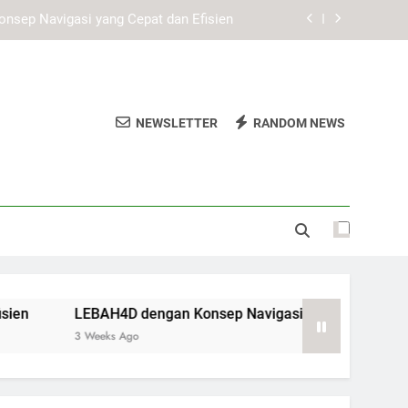
sep Navigasi yang Cepat dan Efisien
sep Navigasi yang Cepat dan Efisien
n Pengelolaan Informasi yang Terarah
NEWSLETTER
RANDOM NEWS
l dan Komputer yang Lebih Fleksibel
sep Navigasi yang Cepat dan Efisien
ub. Solusi Untuk Pengalaman Vape Yang Menyenangkan.
sep Navigasi yang Cepat dan Efisien
n Pengelolaan Informasi yang Terarah
LEBAH4D dengan Konsep Navigasi yang Cepat dan Efisien
3 Weeks Ago