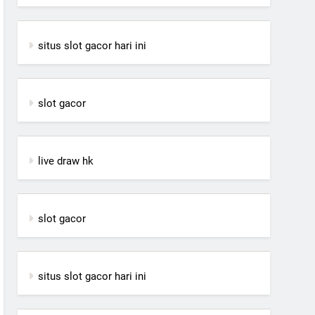
situs slot gacor hari ini
slot gacor
live draw hk
slot gacor
situs slot gacor hari ini