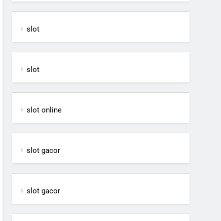
slot
slot
slot online
slot gacor
slot gacor