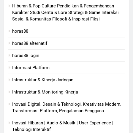
Hiburan & Pop Culture Pendidikan & Pengembangan
Karakter Studi Cerita & Lore Strategi & Game Interaksi
Sosial & Komunitas Filosofi & Inspirasi Fiksi
horas88
horas88 alternatif
horas88 login
Informasi Platform
Infrastruktur & Kinerja Jaringan
Infrastruktur & Monitoring Kinerja
Inovasi Digital, Desain & Teknologi, Kreativitas Modern,
Transformasi Platform, Pengalaman Pengguna
Inovasi Hiburan | Audio & Musik | User Experience |
Teknologi Interaktif