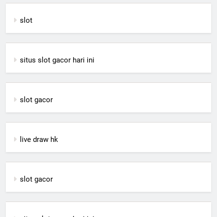
slot
situs slot gacor hari ini
slot gacor
live draw hk
slot gacor