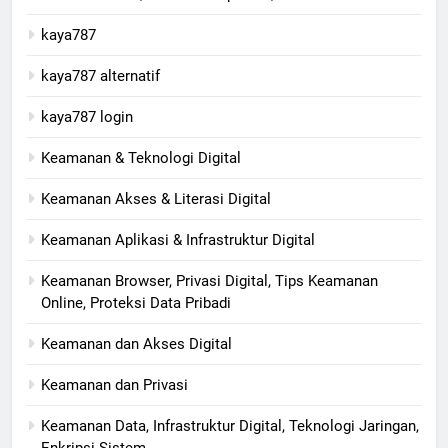
kaya787
kaya787 alternatif
kaya787 login
Keamanan & Teknologi Digital
Keamanan Akses & Literasi Digital
Keamanan Aplikasi & Infrastruktur Digital
Keamanan Browser, Privasi Digital, Tips Keamanan
Online, Proteksi Data Pribadi
Keamanan dan Akses Digital
Keamanan dan Privasi
Keamanan Data, Infrastruktur Digital, Teknologi Jaringan,