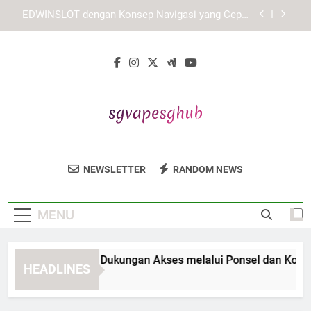
Skip
LEBAH4D dengan Konsep Navigasi yang Cepat
to
dan Efisien
content
KAYA787 sebagai Platform dengan Pengelolaan
Informasi yang Terarah
LEBAH4D dengan Dukungan Akses melalui
Ponsel dan Komputer yang Lebih Fleksibel
EDWINSLOT dengan Konsep Navigasi yang Cepat
dan Efisien
LEBAH4D dengan Konsep Navigasi yang Cepat
dan Efisien
SG Vapes Hub
Temukan Berbagai Produk Vape Dan
KAYA787 sebagai Platform dengan Pengelolaan
NEWSLETTER
RANDOM NEWS
Informasi yang Terarah
Aksesori Berkualitas Di SG Vapes Hub.
Solusi Untuk Pengalaman Vape Yang
MENU
Menyenangkan.
EBAH4D dengan Dukungan Akses melalui Ponsel dan Komputer 
HEADLINES
Weeks Ago