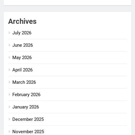
Archives
July 2026
June 2026
May 2026
April 2026
March 2026
February 2026
January 2026
December 2025
November 2025