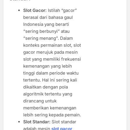
Slot Gacor:
Istilah “gacor”
berasal dari bahasa gaul
Indonesia yang berarti
“sering berbunyi” atau
“sering menang”. Dalam
konteks permainan slot, slot
gacor merujuk pada mesin
slot yang memiliki frekuensi
kemenangan yang lebih
tinggi dalam periode waktu
tertentu. Hal ini sering kali
dikaitkan dengan pola
algoritmik tertentu yang
dirancang untuk
memberikan kemenangan
lebih sering kepada pemain.
Slot Standar:
Slot standar
adalah mesin
slot gacor