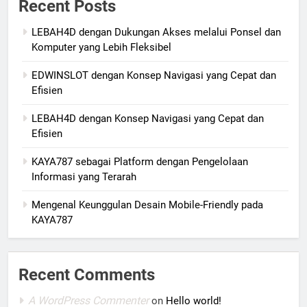
Recent Posts
LEBAH4D dengan Dukungan Akses melalui Ponsel dan
Komputer yang Lebih Fleksibel
EDWINSLOT dengan Konsep Navigasi yang Cepat dan
Efisien
LEBAH4D dengan Konsep Navigasi yang Cepat dan
Efisien
KAYA787 sebagai Platform dengan Pengelolaan
Informasi yang Terarah
Mengenal Keunggulan Desain Mobile-Friendly pada
KAYA787
Recent Comments
A WordPress Commenter
on
Hello world!