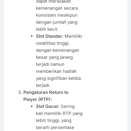
dapat merasakan
kemenangan secara
konsisten meskipun
dengan jumlah yang
lebih kecil.
Slot Standar:
Memiliki
volatilitas tinggi,
dengan kemenangan
besar yang jarang
terjadi namun
memberikan hadiah
yang signifikan ketika
terjadi.
Pengaturan Return to
Player (RTP):
Slot Gacor:
Sering
kali memiliki RTP yang
lebih tinggi, yang
berarti persentase