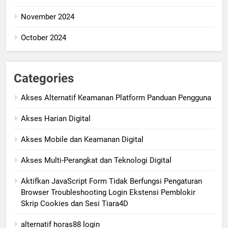
November 2024
October 2024
Categories
Akses Alternatif Keamanan Platform Panduan Pengguna
Akses Harian Digital
Akses Mobile dan Keamanan Digital
Akses Multi-Perangkat dan Teknologi Digital
Aktifkan JavaScript Form Tidak Berfungsi Pengaturan
Browser Troubleshooting Login Ekstensi Pemblokir
Skrip Cookies dan Sesi Tiara4D
alternatif horas88 login