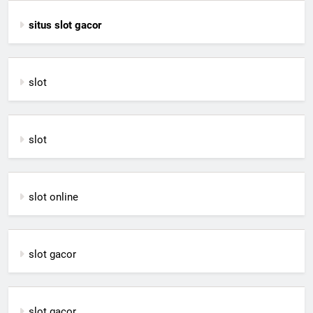
situs slot gacor
slot
slot
slot online
slot gacor
slot gacor