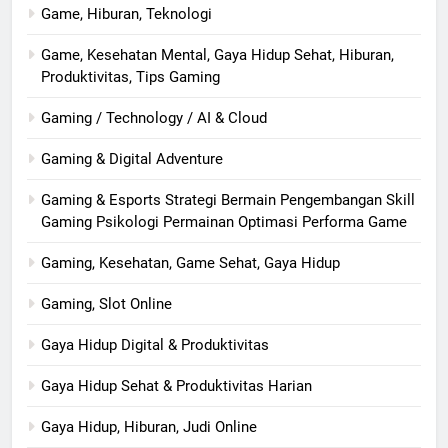
Game, Hiburan, Teknologi
Game, Kesehatan Mental, Gaya Hidup Sehat, Hiburan,
Produktivitas, Tips Gaming
Gaming / Technology / AI & Cloud
Gaming & Digital Adventure
Gaming & Esports Strategi Bermain Pengembangan Skill
Gaming Psikologi Permainan Optimasi Performa Game
Gaming, Kesehatan, Game Sehat, Gaya Hidup
Gaming, Slot Online
Gaya Hidup Digital & Produktivitas
Gaya Hidup Sehat & Produktivitas Harian
Gaya Hidup, Hiburan, Judi Online