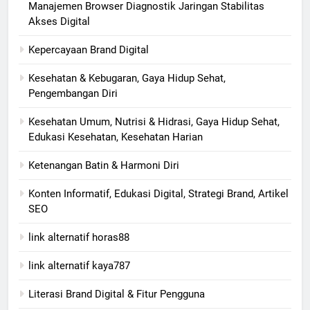
Manajemen Browser Diagnostik Jaringan Stabilitas
Akses Digital
Kepercayaan Brand Digital
Kesehatan & Kebugaran, Gaya Hidup Sehat,
Pengembangan Diri
Kesehatan Umum, Nutrisi & Hidrasi, Gaya Hidup Sehat,
Edukasi Kesehatan, Kesehatan Harian
Ketenangan Batin & Harmoni Diri
Konten Informatif, Edukasi Digital, Strategi Brand, Artikel
SEO
link alternatif horas88
link alternatif kaya787
Literasi Brand Digital & Fitur Pengguna