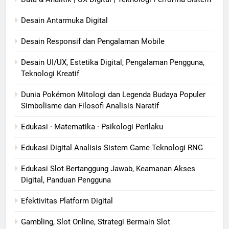
Desain Antarmuka Digital
Desain Responsif dan Pengalaman Mobile
Desain UI/UX, Estetika Digital, Pengalaman Pengguna,
Teknologi Kreatif
Dunia Pokémon Mitologi dan Legenda Budaya Populer
Simbolisme dan Filosofi Analisis Naratif
Edukasi · Matematika · Psikologi Perilaku
Edukasi Digital Analisis Sistem Game Teknologi RNG
Edukasi Slot Bertanggung Jawab, Keamanan Akses
Digital, Panduan Pengguna
Efektivitas Platform Digital
Gambling, Slot Online, Strategi Bermain Slot