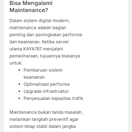
Bisa Mengalami
Maintenance?
Dalam sistem digital modern,
maintenance adalah bagian
penting dari peningkatan performa
dan keamanan. Ketika server
utama KAYA787 menjalani
pemeliharaan, tujuannya biasanya
untuk:
Pembaruan sistem
keamanan
Optimalisasi performa
Upgrade infrastruktur
Penyesuaian kapasitas trafik
Maintenance bukan tanda masalah,
melainkan langkah preventif agar
sistem tetap stabil dalam jangka