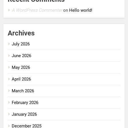
A WordPress Commenter
on
Hello world!
Archives
July 2026
June 2026
May 2026
April 2026
March 2026
February 2026
January 2026
December 2025