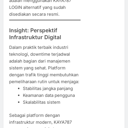
adalah menggunakan KAYA787
LOGIN alternatif yang sudah
disediakan secara resmi.
Insight: Perspektif
Infrastruktur Digital
Dalam praktik terbaik industri
teknologi, downtime terjadwal
adalah bagian dari manajemen
sistem yang sehat. Platform
dengan trafik tinggi membutuhkan
pemeliharaan rutin untuk menjaga:
Stabilitas jangka panjang
Keamanan data pengguna
Skalabilitas sistem
Sebagai platform dengan
infrastruktur modern, KAYA787