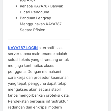
KAYA787
Kenapa KAYA787 Banyak
Dicari Pengguna
Panduan Lengkap
Menggunakan KAYA787
Secara Efisien
KAYA787 LOGIN
alternatif saat
server utama maintenance adalah
solusi teknis yang dirancang untuk
menjaga kontinuitas akses
pengguna. Dengan memahami
cara kerja dan prosedur keamanan
yang tepat, pengguna dapat tetap
mengakses akun secara stabil
tanpa mengorbankan proteksi data.
Pendekatan berbasis infrastruktur
redundan dan enkripsi modern