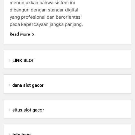
menunjukkan bahwa sistem ini
dibangun dengan standar digital
yang profesional dan berorientasi
pada kepercayaan jangka panjang.
Read More
LINK SLOT
dana slot gacor
situs slot gacor
toto togel