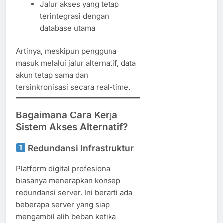
Jalur akses yang tetap
terintegrasi dengan
database utama
Artinya, meskipun pengguna
masuk melalui jalur alternatif, data
akun tetap sama dan
tersinkronisasi secara real-time.
Bagaimana Cara Kerja
Sistem Akses Alternatif?
Redundansi Infrastruktur
Platform digital profesional
biasanya menerapkan konsep
redundansi server. Ini berarti ada
beberapa server yang siap
mengambil alih beban ketika