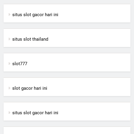
situs slot gacor hari ini
situs slot thailand
slot777
slot gacor hari ini
situs slot gacor hari ini