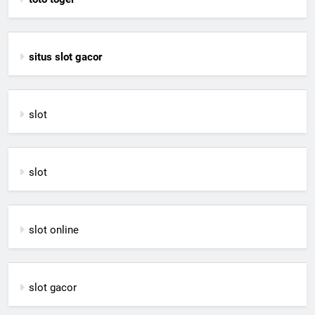
situs slot gacor
slot
slot
slot online
slot gacor