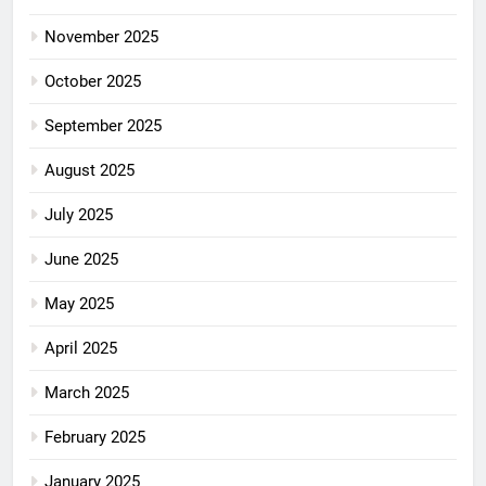
November 2025
October 2025
September 2025
August 2025
July 2025
June 2025
May 2025
April 2025
March 2025
February 2025
January 2025