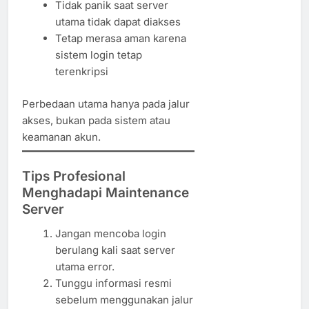
Tidak panik saat server
utama tidak dapat diakses
Tetap merasa aman karena
sistem login tetap
terenkripsi
Perbedaan utama hanya pada jalur
akses, bukan pada sistem atau
keamanan akun.
Tips Profesional
Menghadapi Maintenance
Server
Jangan mencoba login
berulang kali saat server
utama error.
Tunggu informasi resmi
sebelum menggunakan jalur