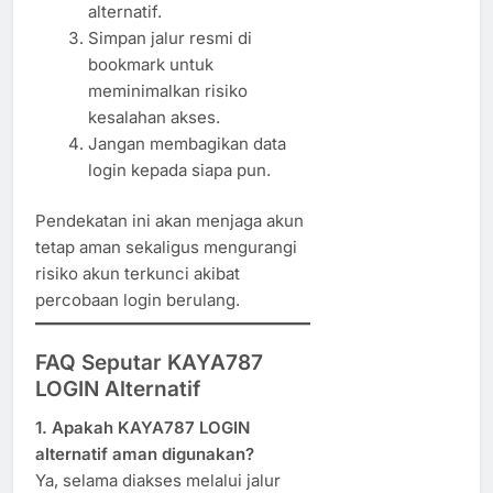
alternatif.
Simpan jalur resmi di
bookmark untuk
meminimalkan risiko
kesalahan akses.
Jangan membagikan data
login kepada siapa pun.
Pendekatan ini akan menjaga akun
tetap aman sekaligus mengurangi
risiko akun terkunci akibat
percobaan login berulang.
FAQ Seputar KAYA787
LOGIN Alternatif
1. Apakah KAYA787 LOGIN
alternatif aman digunakan?
Ya, selama diakses melalui jalur