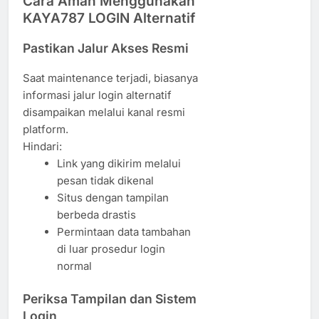
Cara Aman Menggunakan
KAYA787 LOGIN Alternatif
Pastikan Jalur Akses Resmi
Saat maintenance terjadi, biasanya
informasi jalur login alternatif
disampaikan melalui kanal resmi
platform.
Hindari:
Link yang dikirim melalui
pesan tidak dikenal
Situs dengan tampilan
berbeda drastis
Permintaan data tambahan
di luar prosedur login
normal
Periksa Tampilan dan Sistem
Login