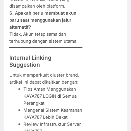
disampaikan oleh platform.
6. Apakah perlu membuat akun
baru saat menggunakan jalur
alternatif?
Tidak. Akun tetap sama dan
terhubung dengan sistem utama.
Internal Linking
Suggestion
Untuk memperkuat cluster brand,
artikel ini dapat dikaitkan dengan:
Tips Aman Menggunakan
KAYA787 LOGIN di Semua
Perangkat
Mengenal Sistem Keamanan
KAYA787 Lebih Dekat
Review Infrastruktur Server