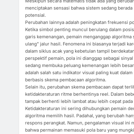
Meskipun secara matematis tidak ada yang beruba
menciptakan sensasi bahwa sistem sedang berada 
potensial.
Perubahan lainnya adalah peningkatan frekuensi p
Ketika simbol penting muncul berulang dalam posi
garis kemenangan, pemain menganggap algoritma
ulang” jalur hasil. Fenomena ini biasanya terjadi ka
dalam siklus acak yang kebetulan tampil berdekata
perspektif pemain, pola ini dianggap sebagai sinya
sedang membuka peluang kemenangan lebih besar
adalah salah satu indikator visual paling kuat dalam 
berbasis skema pembacaan algoritma.
Selain itu, perubahan skema pembacaan dapat terlih
ketidakteraturan ritme berhentinya reel. Dalam be
tampak berhenti lebih lambat atau lebih cepat pada 
Ketidakteraturan ini sering dihubungkan pemain d
algoritma memilih hasil. Padahal, yang berubah han
respons perangkat. Namun, pengalaman visual ini 
bahwa permainan memasuki pola baru yang mungk