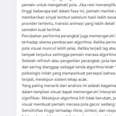
pemain untuk mengamati pola. Jika reel menampilka
tinggi beberapa kali dalam fase ini, pemain menilai
memberikan sinyal lembut sebelum hasil lebih bes
provider tertentu, transisi animasi yang lebih detai
semakin kuat terlihat.
Perubahan performa perangkat juga memengaruhi i
terhadap skema pembacaan algoritma. Ketika permai
pola visual muncul lebih jelas. Ketika terjadi lag at
tampak terputus sehingga pemain merasa algoritma 
Setelah refresh atau pergantian perangkat, pola t
dan sering dianggap sebagai tanda algoritma telah “
psikologis inilah yang memperkuat persepsi bahwa
terjadi, meskipun sistem tetap acak.
Yang paling menarik dari analisis ini adalah bagai
dalam tampilan visual dapat memengaruhi interpret
signifikan. Meskipun algoritma inti tidak berubah,
visual membuat pemain merasa pola gacor sedang
Sensitivitas tinggi terhadap ritme, simbol, dan res