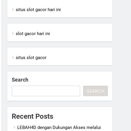
situs slot gacor hari ini
slot gacor hari ini
situs slot gacor
Search
SEARCH
Recent Posts
LEBAH4D dengan Dukungan Akses melalui