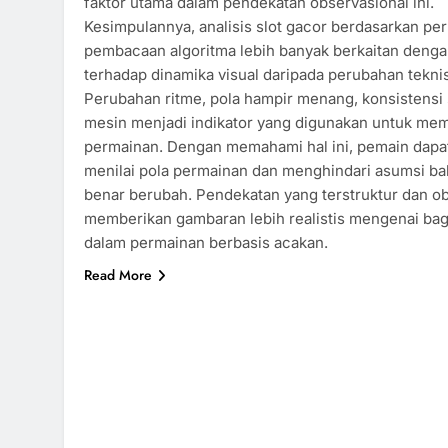
faktor utama dalam pendekatan observasional ini.
Kesimpulannya, analisis slot gacor berdasarkan p
pembacaan algoritma lebih banyak berkaitan denga
terhadap dinamika visual daripada perubahan tekni
Perubahan ritme, pola hampir menang, konsistensi
mesin menjadi indikator yang digunakan untuk me
permainan. Dengan memahami hal ini, pemain dapat 
menilai pola permainan dan menghindari asumsi ba
benar berubah. Pendekatan yang terstruktur dan 
memberikan gambaran lebih realistis mengenai ba
dalam permainan berbasis acakan.
Read More