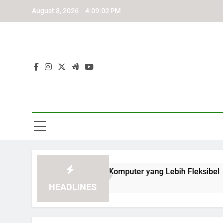
Skip
August 8, 2026
4:09:03 PM
to
content
SG 
Temukan B
alui Ponsel dan Komputer yang Lebih Fleksibel
EDWIN
3 Weeks
HEADLINES