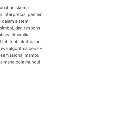
erubahan skema
n interpretasi pemain
s dalam sistem.
 simbol, dan respons
mbaca dinamika
lebih objektif dalam
hwa algoritma benar-
observasional mampu
gaimana pola muncul