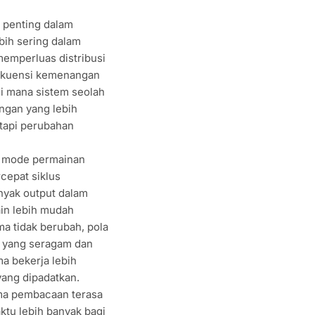
 penting dalam
bih sering dalam
memperluas distribusi
frekuensi kemenangan
 di mana sistem seolah
gan yang lebih
etapi perubahan
h mode permainan
cepat siklus
nyak output dalam
ain lebih mudah
a tidak berubah, pola
al yang seragam dan
a bekerja lebih
yang dipadatkan.
ma pembacaan terasa
ktu lebih banyak bagi