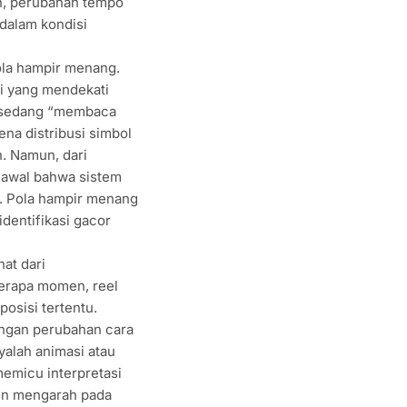
h, perubahan tempo
dalam kondisi
ola hampir menang.
si yang mendekati
 sedang “membaca
rena distribusi simbol
n. Namun, dari
l awal bahwa sistem
. Pola hampir menang
identifikasi gacor
at dari
berapa momen, reel
posisi tertentu.
engan perubahan cara
yalah animasi atau
memicu interpretasi
in mengarah pada