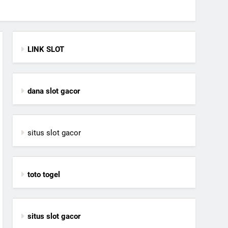
LINK SLOT
dana slot gacor
situs slot gacor
toto togel
situs slot gacor