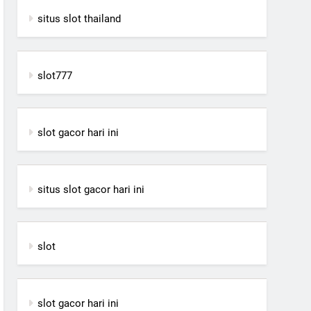
situs slot thailand
slot777
slot gacor hari ini
situs slot gacor hari ini
slot
slot gacor hari ini