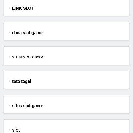
LINK SLOT
dana slot gacor
situs slot gacor
toto togel
situs slot gacor
slot