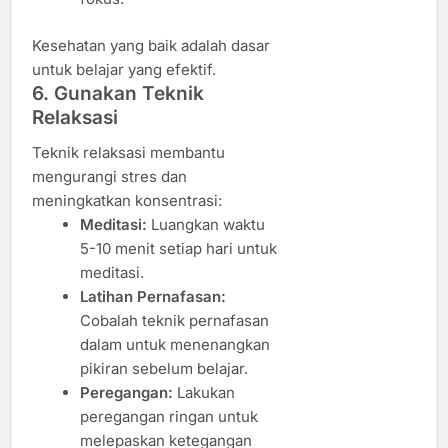
Kesehatan yang baik adalah dasar
untuk belajar yang efektif.
6. Gunakan Teknik
Relaksasi
Teknik relaksasi membantu
mengurangi stres dan
meningkatkan konsentrasi:
Meditasi:
Luangkan waktu
5-10 menit setiap hari untuk
meditasi.
Latihan Pernafasan:
Cobalah teknik pernafasan
dalam untuk menenangkan
pikiran sebelum belajar.
Peregangan:
Lakukan
peregangan ringan untuk
melepaskan ketegangan