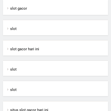
slot gacor
slot
slot gacor hari ini
slot
slot
situs slot gacor hari ini