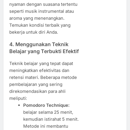
nyaman dengan suasana tertentu
seperti musik instrumental atau
aroma yang menenangkan.
Temukan kondisi terbaik yang
bekerja untuk diri Anda.
4. Menggunakan Teknik
Belajar yang Terbukti Efektif
Teknik belajar yang tepat dapat
meningkatkan efektivitas dan
retensi materi. Beberapa metode
pembelajaran yang sering
direkomendasikan para ahli
meliputi:
Pomodoro Technique:
belajar selama 25 menit,
kemudian istirahat 5 menit.
Metode ini membantu