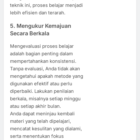
teknik ini, proses belajar menjadi
lebih efisien dan terarah.
5. Mengukur Kemajuan
Secara Berkala
Mengevaluasi proses belajar
adalah bagian penting dalam
mempertahankan konsistensi.
Tanpa evaluasi, Anda tidak akan
mengetahui apakah metode yang
digunakan efektif atau perlu
diperbaiki. Lakukan penilaian
berkala, misalnya setiap minggu
atau setiap akhir bulan.
Anda dapat meninjau kembali
materi yang telah dipelajari,
mencatat kesulitan yang dialami,
serta menentukan fokus