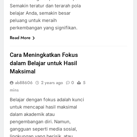
Semakin teratur dan terarah pola
belajar Anda, semakin besar
peluang untuk meraih
perkembangan yang signifikan.
Read More
Cara Meningkatkan Fokus
dalam Belajar untuk Hasil
Maksimal
ab88606
2 years ago
0
5
mins
Belajar dengan fokus adalah kunci
untuk mencapai hasil maksimal
dalam akademik atau
pengembangan diri. Namun,
gangguan seperti media sosial,
lingkungan yang berisik, atau