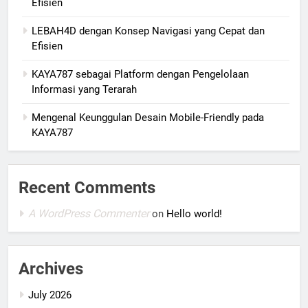
Efisien
LEBAH4D dengan Konsep Navigasi yang Cepat dan
Efisien
KAYA787 sebagai Platform dengan Pengelolaan
Informasi yang Terarah
Mengenal Keunggulan Desain Mobile-Friendly pada
KAYA787
Recent Comments
A WordPress Commenter
on
Hello world!
Archives
July 2026