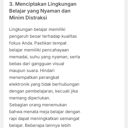
3. Menciptakan Lingkungan
Belajar yang Nyaman dan
Minim Distraksi
Lingkungan belajar memiliki
pengaruh besar terhadap kualitas
fokus Anda. Pastikan tempat
belajar memiliki pencahayaan
memadai, suhu yang nyaman, serta
bebas dari gangguan visual
maupun suara. Hindari
menempatkan perangkat
elektronik yang tidak berhubungan
dengan pembelajaran, kecuali jika
memang diperlukan.
Sebagian orang menemukan
bahwa menata meja belajar dengan
rapi dapat meningkatkan semangat
belajar. Beberapa lainnya lebih