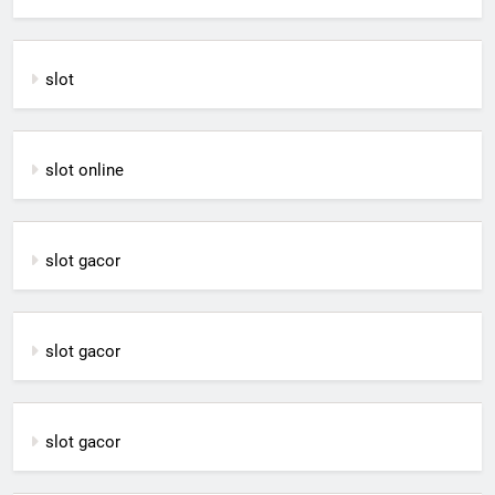
slot
slot online
slot gacor
slot gacor
slot gacor