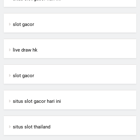
slot gacor
live draw hk
slot gacor
situs slot gacor hari ini
situs slot thailand