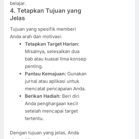
belajar.
4. Tetapkan Tujuan yang
Jelas
Tujuan yang spesifik memberi
Anda arah dan motivasi:
Tetapkan Target Harian:
Misalnya, selesaikan dua
bab atau kuasai lima konsep
penting.
Pantau Kemajuan:
Gunakan
jurnal atau aplikasi untuk
mencatat pencapaian Anda.
Berikan Hadiah:
Beri diri
Anda penghargaan kecil
setelah mencapai target
tertentu.
Dengan tujuan yang jelas, Anda