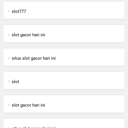
slot777
slot gacor hari ini
situs slot gacor hari ini
slot
slot gacor hari ini