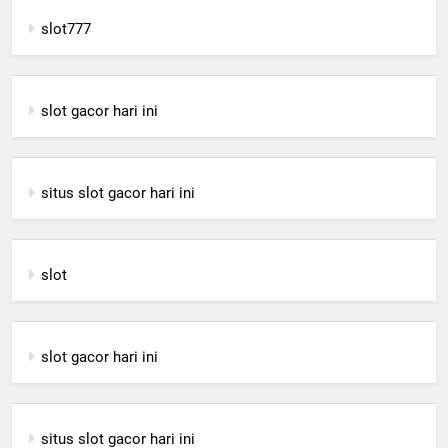
slot777
slot gacor hari ini
situs slot gacor hari ini
slot
slot gacor hari ini
situs slot gacor hari ini