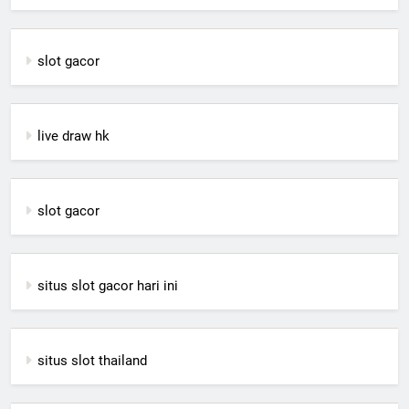
slot gacor
live draw hk
slot gacor
situs slot gacor hari ini
situs slot thailand