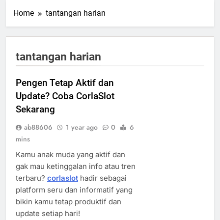
Home
tantangan harian
tantangan harian
Pengen Tetap Aktif dan
Update? Coba CorlaSlot
Sekarang
ab88606
1 year ago
0
6
mins
Kamu anak muda yang aktif dan
gak mau ketinggalan info atau tren
terbaru?
corlaslot
hadir sebagai
platform seru dan informatif yang
bikin kamu tetap produktif dan
update setiap hari!