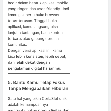
hadir dalam bentuk aplikasi mobile
yang ringan dan user-friendly. Jadi
kamu gak perlu buka browser
terus-terusan. Tinggal buka
aplikasi, kamu langsung bisa
lanjutin tantangan, baca konten
terbaru, atau gabung obrolan
komunitas.
Dengan versi aplikasi ini, kamu
bisa
lebih konsisten, lebih cepat,
dan lebih dekat dengan
pengalaman digital harianmu
.
5.
Bantu Kamu Tetap Fokus
Tanpa Mengabaikan Hiburan
Satu hal yang bikin CorlaSlot unik
adalah kemampuannya
menggabungkan
produktivitas dan