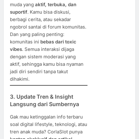
muda yang
aktif, terbuka, dan
suportif
. Kamu bisa diskusi,
berbagi cerita, atau sekadar
ngobrol santai di forum komunitas.
Dan yang paling penting:
komunitas ini
bebas dari toxic
vibes
. Semua interaksi dijaga
dengan sistem moderasi yang
aktif, sehingga kamu bisa nyaman
jadi diri sendiri tanpa takut
dihakimi.
3.
Update Tren & Insight
Langsung dari Sumbernya
Gak mau ketinggalan info terbaru
soal digital lifestyle, teknologi, atau
tren anak muda? CorlaSlot punya