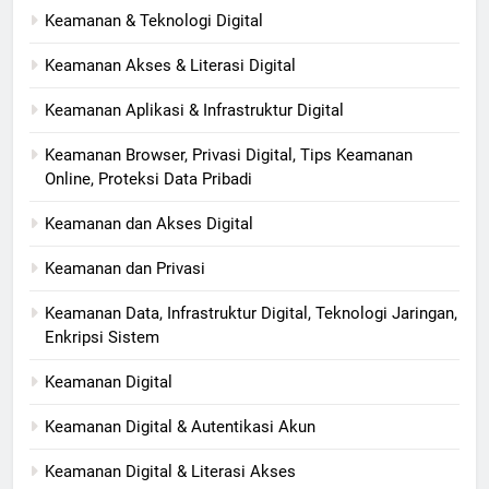
Keamanan & Teknologi Digital
Keamanan Akses & Literasi Digital
Keamanan Aplikasi & Infrastruktur Digital
Keamanan Browser, Privasi Digital, Tips Keamanan
Online, Proteksi Data Pribadi
Keamanan dan Akses Digital
Keamanan dan Privasi
Keamanan Data, Infrastruktur Digital, Teknologi Jaringan,
Enkripsi Sistem
Keamanan Digital
Keamanan Digital & Autentikasi Akun
Keamanan Digital & Literasi Akses