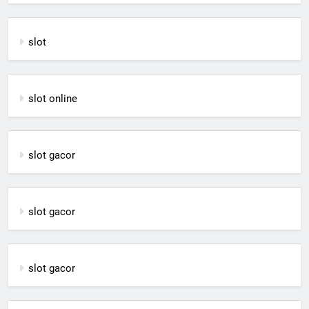
slot
slot online
slot gacor
slot gacor
slot gacor