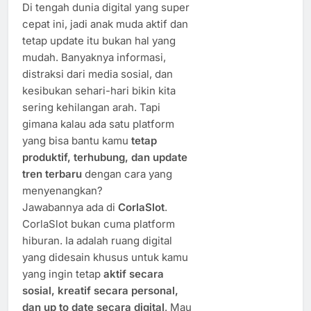
Di tengah dunia digital yang super
cepat ini, jadi anak muda aktif dan
tetap update itu bukan hal yang
mudah. Banyaknya informasi,
distraksi dari media sosial, dan
kesibukan sehari-hari bikin kita
sering kehilangan arah. Tapi
gimana kalau ada satu platform
yang bisa bantu kamu
tetap
produktif, terhubung, dan update
tren terbaru
dengan cara yang
menyenangkan?
Jawabannya ada di
CorlaSlot
.
CorlaSlot bukan cuma platform
hiburan. Ia adalah ruang digital
yang didesain khusus untuk kamu
yang ingin tetap
aktif secara
sosial, kreatif secara personal,
dan up to date secara digital
. Mau