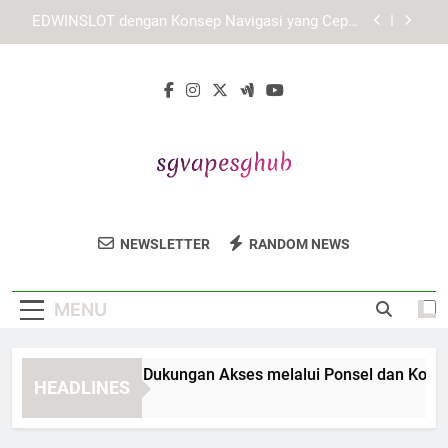
Skip
LEBAH4D dengan Konsep Navigasi yang Cepat
to
dan Efisien
content
KAYA787 sebagai Platform dengan Pengelolaan
Informasi yang Terarah
LEBAH4D dengan Dukungan Akses melalui
Ponsel dan Komputer yang Lebih Fleksibel
EDWINSLOT dengan Konsep Navigasi yang Cepat
dan Efisien
LEBAH4D dengan Konsep Navigasi yang Cepat
dan Efisien
SG Vapes Hub
Temukan Berbagai Produk Vape Dan
KAYA787 sebagai Platform dengan Pengelolaan
NEWSLETTER
RANDOM NEWS
Informasi yang Terarah
Aksesori Berkualitas Di SG Vapes Hub.
Solusi Untuk Pengalaman Vape Yang
MENU
Menyenangkan.
BAH4D dengan Dukungan Akses melalui Ponsel dan Komputer 
HEADLINES
Weeks Ago