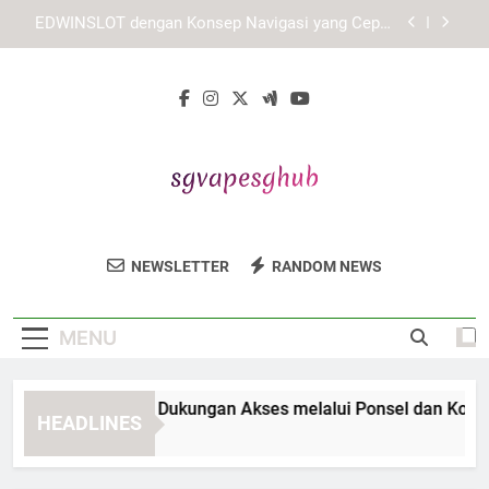
Skip
LEBAH4D dengan Konsep Navigasi yang Cepat
to
dan Efisien
content
KAYA787 sebagai Platform dengan Pengelolaan
Informasi yang Terarah
LEBAH4D dengan Dukungan Akses melalui
Ponsel dan Komputer yang Lebih Fleksibel
EDWINSLOT dengan Konsep Navigasi yang Cepat
dan Efisien
LEBAH4D dengan Konsep Navigasi yang Cepat
dan Efisien
SG Vapes Hub
Temukan Berbagai Produk Vape Dan
KAYA787 sebagai Platform dengan Pengelolaan
NEWSLETTER
RANDOM NEWS
Informasi yang Terarah
Aksesori Berkualitas Di SG Vapes Hub.
Solusi Untuk Pengalaman Vape Yang
MENU
Menyenangkan.
BAH4D dengan Dukungan Akses melalui Ponsel dan Komputer 
HEADLINES
Weeks Ago