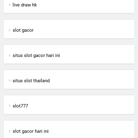
live draw hk
slot gacor
situs slot gacor hari ini
situs slot thailand
slot777
slot gacor hari ini