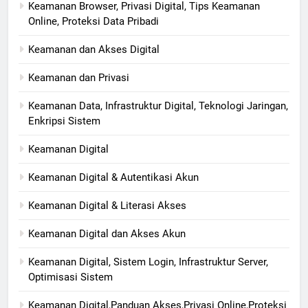
Keamanan Browser, Privasi Digital, Tips Keamanan
Online, Proteksi Data Pribadi
Keamanan dan Akses Digital
Keamanan dan Privasi
Keamanan Data, Infrastruktur Digital, Teknologi Jaringan,
Enkripsi Sistem
Keamanan Digital
Keamanan Digital & Autentikasi Akun
Keamanan Digital & Literasi Akses
Keamanan Digital dan Akses Akun
Keamanan Digital, Sistem Login, Infrastruktur Server,
Optimisasi Sistem
Keamanan Digital,Panduan Akses,Privasi Online,Proteksi