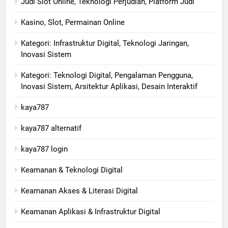
Judi Slot Online, Teknologi Perjudian, Platform Judi
Kasino, Slot, Permainan Online
Kategori: Infrastruktur Digital, Teknologi Jaringan,
Inovasi Sistem
Kategori: Teknologi Digital, Pengalaman Pengguna,
Inovasi Sistem, Arsitektur Aplikasi, Desain Interaktif
kaya787
kaya787 alternatif
kaya787 login
Keamanan & Teknologi Digital
Keamanan Akses & Literasi Digital
Keamanan Aplikasi & Infrastruktur Digital