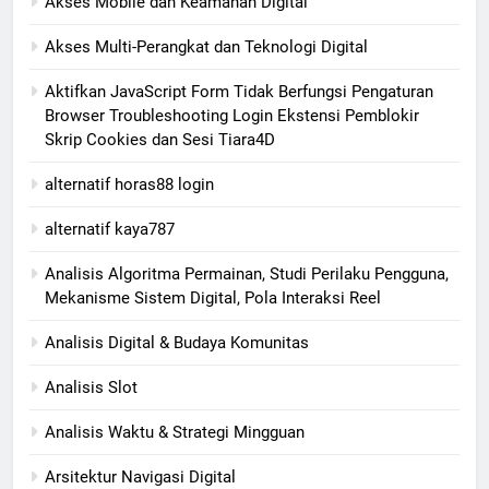
Akses Mobile dan Keamanan Digital
Akses Multi-Perangkat dan Teknologi Digital
Aktifkan JavaScript Form Tidak Berfungsi Pengaturan
Browser Troubleshooting Login Ekstensi Pemblokir
Skrip Cookies dan Sesi Tiara4D
alternatif horas88 login
alternatif kaya787
Analisis Algoritma Permainan, Studi Perilaku Pengguna,
Mekanisme Sistem Digital, Pola Interaksi Reel
Analisis Digital & Budaya Komunitas
Analisis Slot
Analisis Waktu & Strategi Mingguan
Arsitektur Navigasi Digital