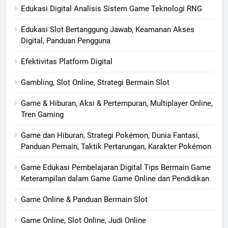
Edukasi Digital Analisis Sistem Game Teknologi RNG
Edukasi Slot Bertanggung Jawab, Keamanan Akses
Digital, Panduan Pengguna
Efektivitas Platform Digital
Gambling, Slot Online, Strategi Bermain Slot
Game & Hiburan, Aksi & Pertempuran, Multiplayer Online,
Tren Gaming
Game dan Hiburan, Strategi Pokémon, Dunia Fantasi,
Panduan Pemain, Taktik Pertarungan, Karakter Pokémon
Game Edukasi Pembelajaran Digital Tips Bermain Game
Keterampilan dalam Game Game Online dan Pendidikan
Game Online & Panduan Bermain Slot
Game Online, Slot Online, Judi Online