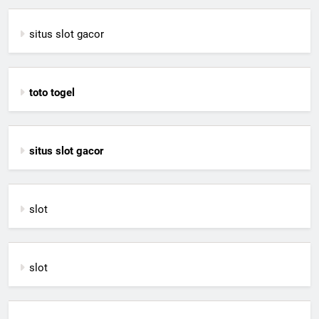
situs slot gacor
toto togel
situs slot gacor
slot
slot