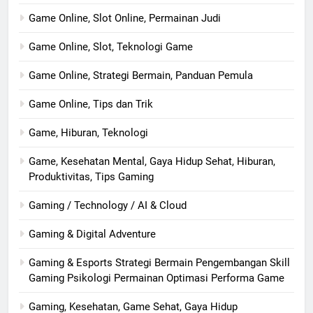
Game Online, Slot Online, Permainan Judi
Game Online, Slot, Teknologi Game
Game Online, Strategi Bermain, Panduan Pemula
Game Online, Tips dan Trik
Game, Hiburan, Teknologi
Game, Kesehatan Mental, Gaya Hidup Sehat, Hiburan,
Produktivitas, Tips Gaming
Gaming / Technology / AI & Cloud
Gaming & Digital Adventure
Gaming & Esports Strategi Bermain Pengembangan Skill
Gaming Psikologi Permainan Optimasi Performa Game
Gaming, Kesehatan, Game Sehat, Gaya Hidup