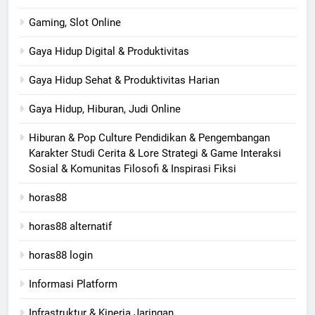
Gaming, Slot Online
Gaya Hidup Digital & Produktivitas
Gaya Hidup Sehat & Produktivitas Harian
Gaya Hidup, Hiburan, Judi Online
Hiburan & Pop Culture Pendidikan & Pengembangan
Karakter Studi Cerita & Lore Strategi & Game Interaksi
Sosial & Komunitas Filosofi & Inspirasi Fiksi
horas88
horas88 alternatif
horas88 login
Informasi Platform
Infrastruktur & Kinerja Jaringan