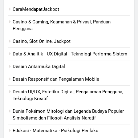
CaraMendapatJackpot
Casino & Gaming, Keamanan & Privasi, Panduan
Pengguna
Casino, Slot Online, Jackpot
Data & Analitik | UX Digital | Teknologi Performa Sistem
Desain Antarmuka Digital
Desain Responsif dan Pengalaman Mobile
Desain UI/UX, Estetika Digital, Pengalaman Pengguna,
Teknologi Kreatif
Dunia Pokémon Mitologi dan Legenda Budaya Populer
Simbolisme dan Filosofi Analisis Naratif
Edukasi · Matematika · Psikologi Perilaku