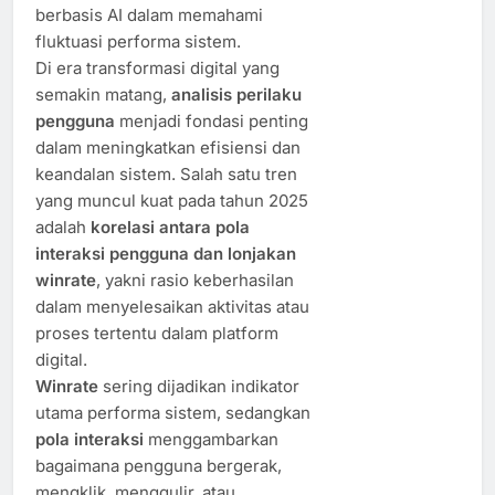
berbasis AI dalam memahami
fluktuasi performa sistem.
Di era transformasi digital yang
semakin matang,
analisis perilaku
pengguna
menjadi fondasi penting
dalam meningkatkan efisiensi dan
keandalan sistem. Salah satu tren
yang muncul kuat pada tahun 2025
adalah
korelasi antara pola
interaksi pengguna dan lonjakan
winrate
, yakni rasio keberhasilan
dalam menyelesaikan aktivitas atau
proses tertentu dalam platform
digital.
Winrate
sering dijadikan indikator
utama performa sistem, sedangkan
pola interaksi
menggambarkan
bagaimana pengguna bergerak,
mengklik, menggulir, atau