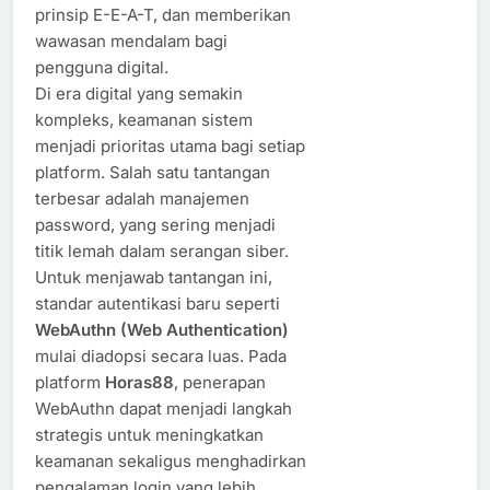
prinsip E-E-A-T, dan memberikan
wawasan mendalam bagi
pengguna digital.
Di era digital yang semakin
kompleks, keamanan sistem
menjadi prioritas utama bagi setiap
platform. Salah satu tantangan
terbesar adalah manajemen
password, yang sering menjadi
titik lemah dalam serangan siber.
Untuk menjawab tantangan ini,
standar autentikasi baru seperti
WebAuthn (Web Authentication)
mulai diadopsi secara luas. Pada
platform
Horas88
, penerapan
WebAuthn dapat menjadi langkah
strategis untuk meningkatkan
keamanan sekaligus menghadirkan
pengalaman login yang lebih