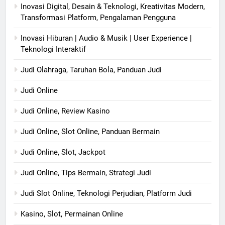
Inovasi Digital, Desain & Teknologi, Kreativitas Modern,
Transformasi Platform, Pengalaman Pengguna
Inovasi Hiburan | Audio & Musik | User Experience |
Teknologi Interaktif
Judi Olahraga, Taruhan Bola, Panduan Judi
Judi Online
Judi Online, Review Kasino
Judi Online, Slot Online, Panduan Bermain
Judi Online, Slot, Jackpot
Judi Online, Tips Bermain, Strategi Judi
Judi Slot Online, Teknologi Perjudian, Platform Judi
Kasino, Slot, Permainan Online