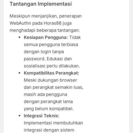
Tantangan Implementasi
Meskipun menjanjikan, penerapan
WebAuthn pada Horas88 juga
menghadapi beberapa tantangan:
Kesiapan Pengguna:
Tidak
semua pengguna terbiasa
dengan login tanpa
password. Edukasi dan
sosialisasi perlu dilakukan.
Kompatibilitas Perangkat:
Meski dukungan browser
dan perangkat semakin luas,
masih ada pengguna
dengan perangkat lama
yang belum kompatibel.
Integrasi Teknis:
Implementasi membutuhkan
integrasi dengan sistem