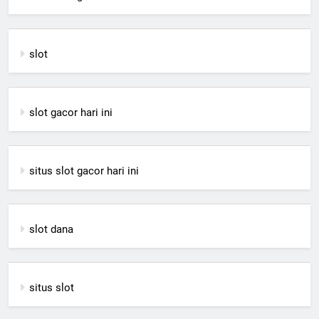
slot
slot gacor hari ini
situs slot gacor hari ini
slot dana
situs slot