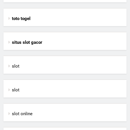
toto togel
situs slot gacor
slot
slot
slot online