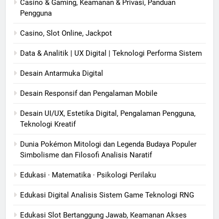
Casino & Gaming, Keamanan & Privasi, Panduan
Pengguna
Casino, Slot Online, Jackpot
Data & Analitik | UX Digital | Teknologi Performa Sistem
Desain Antarmuka Digital
Desain Responsif dan Pengalaman Mobile
Desain UI/UX, Estetika Digital, Pengalaman Pengguna,
Teknologi Kreatif
Dunia Pokémon Mitologi dan Legenda Budaya Populer
Simbolisme dan Filosofi Analisis Naratif
Edukasi · Matematika · Psikologi Perilaku
Edukasi Digital Analisis Sistem Game Teknologi RNG
Edukasi Slot Bertanggung Jawab, Keamanan Akses