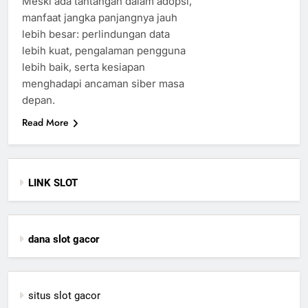
Meski ada tantangan dalam adopsi,
manfaat jangka panjangnya jauh
lebih besar: perlindungan data
lebih kuat, pengalaman pengguna
lebih baik, serta kesiapan
menghadapi ancaman siber masa
depan.
Read More
LINK SLOT
dana slot gacor
situs slot gacor