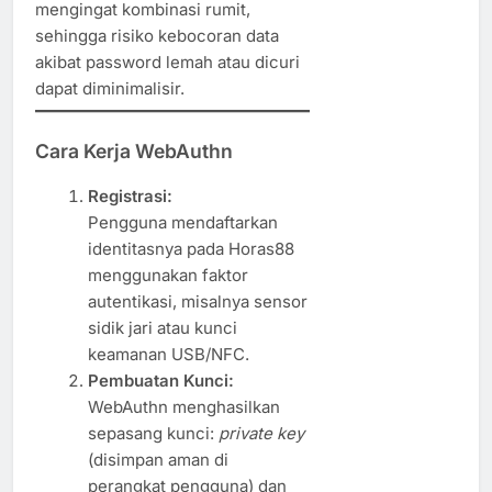
mengingat kombinasi rumit,
sehingga risiko kebocoran data
akibat password lemah atau dicuri
dapat diminimalisir.
Cara Kerja WebAuthn
Registrasi:
Pengguna mendaftarkan
identitasnya pada Horas88
menggunakan faktor
autentikasi, misalnya sensor
sidik jari atau kunci
keamanan USB/NFC.
Pembuatan Kunci:
WebAuthn menghasilkan
sepasang kunci:
private key
(disimpan aman di
perangkat pengguna) dan