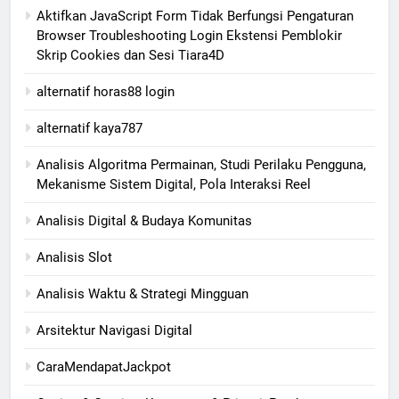
Aktifkan JavaScript Form Tidak Berfungsi Pengaturan
Browser Troubleshooting Login Ekstensi Pemblokir
Skrip Cookies dan Sesi Tiara4D
alternatif horas88 login
alternatif kaya787
Analisis Algoritma Permainan, Studi Perilaku Pengguna,
Mekanisme Sistem Digital, Pola Interaksi Reel
Analisis Digital & Budaya Komunitas
Analisis Slot
Analisis Waktu & Strategi Mingguan
Arsitektur Navigasi Digital
CaraMendapatJackpot