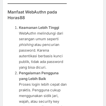
Manfaat WebAuthn pada
Horas88
Keamanan Lebih Tinggi
WebAuthn melindungi dari
serangan umum seperti
phishing
atau pencurian
password. Karena
autentikasi berbasis kunci
publik, tidak ada password
yang bisa dicuri.
Pengalaman Pengguna
yang Lebih Baik
Proses login lebih cepat dan
praktis. Pengguna cukup
menggunakan sidik jari,
wajah, atau security key