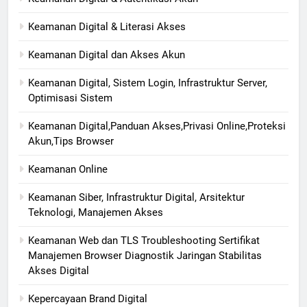
Keamanan Digital & Literasi Akses
Keamanan Digital dan Akses Akun
Keamanan Digital, Sistem Login, Infrastruktur Server,
Optimisasi Sistem
Keamanan Digital,Panduan Akses,Privasi Online,Proteksi
Akun,Tips Browser
Keamanan Online
Keamanan Siber, Infrastruktur Digital, Arsitektur
Teknologi, Manajemen Akses
Keamanan Web dan TLS Troubleshooting Sertifikat
Manajemen Browser Diagnostik Jaringan Stabilitas
Akses Digital
Kepercayaan Brand Digital