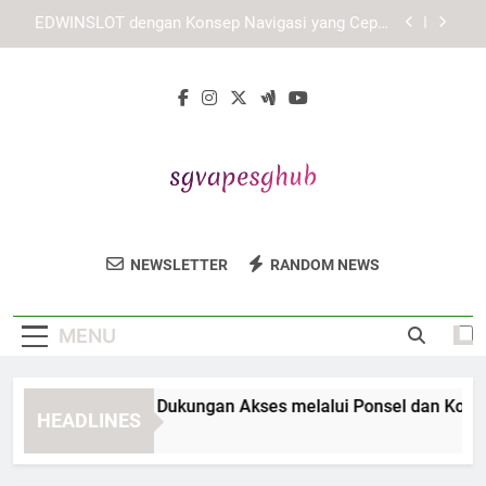
Skip
LEBAH4D dengan Konsep Navigasi yang Cepat
to
dan Efisien
content
KAYA787 sebagai Platform dengan Pengelolaan
Informasi yang Terarah
LEBAH4D dengan Dukungan Akses melalui
Ponsel dan Komputer yang Lebih Fleksibel
EDWINSLOT dengan Konsep Navigasi yang Cepat
dan Efisien
LEBAH4D dengan Konsep Navigasi yang Cepat
dan Efisien
SG Vapes Hub
Temukan Berbagai Produk Vape Dan
KAYA787 sebagai Platform dengan Pengelolaan
NEWSLETTER
RANDOM NEWS
Informasi yang Terarah
Aksesori Berkualitas Di SG Vapes Hub.
Solusi Untuk Pengalaman Vape Yang
MENU
Menyenangkan.
EBAH4D dengan Dukungan Akses melalui Ponsel dan Komputer 
HEADLINES
Weeks Ago