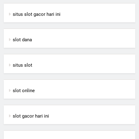
situs slot gacor hari ini
slot dana
situs slot
slot online
slot gacor hari ini