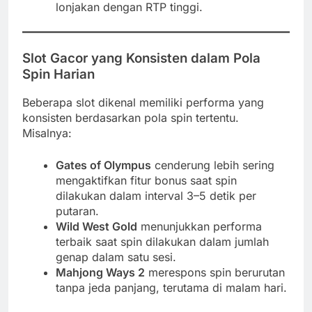
lonjakan dengan RTP tinggi.
Slot Gacor yang Konsisten dalam Pola
Spin Harian
Beberapa slot dikenal memiliki performa yang
konsisten berdasarkan pola spin tertentu.
Misalnya:
Gates of Olympus
cenderung lebih sering
mengaktifkan fitur bonus saat spin
dilakukan dalam interval 3–5 detik per
putaran.
Wild West Gold
menunjukkan performa
terbaik saat spin dilakukan dalam jumlah
genap dalam satu sesi.
Mahjong Ways 2
merespons spin berurutan
tanpa jeda panjang, terutama di malam hari.