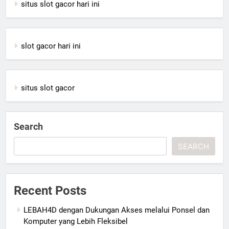
situs slot gacor hari ini
slot gacor hari ini
situs slot gacor
Search
SEARCH
Recent Posts
LEBAH4D dengan Dukungan Akses melalui Ponsel dan
Komputer yang Lebih Fleksibel