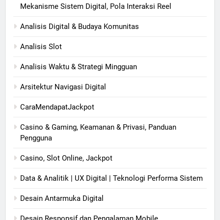
Mekanisme Sistem Digital, Pola Interaksi Reel
Analisis Digital & Budaya Komunitas
Analisis Slot
Analisis Waktu & Strategi Mingguan
Arsitektur Navigasi Digital
CaraMendapatJackpot
Casino & Gaming, Keamanan & Privasi, Panduan
Pengguna
Casino, Slot Online, Jackpot
Data & Analitik | UX Digital | Teknologi Performa Sistem
Desain Antarmuka Digital
Desain Responsif dan Pengalaman Mobile