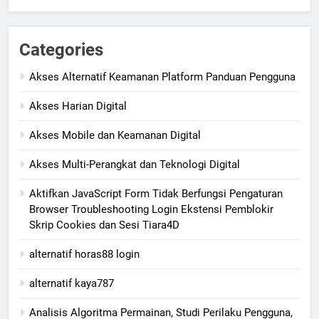
Categories
Akses Alternatif Keamanan Platform Panduan Pengguna
Akses Harian Digital
Akses Mobile dan Keamanan Digital
Akses Multi-Perangkat dan Teknologi Digital
Aktifkan JavaScript Form Tidak Berfungsi Pengaturan
Browser Troubleshooting Login Ekstensi Pemblokir
Skrip Cookies dan Sesi Tiara4D
alternatif horas88 login
alternatif kaya787
Analisis Algoritma Permainan, Studi Perilaku Pengguna,