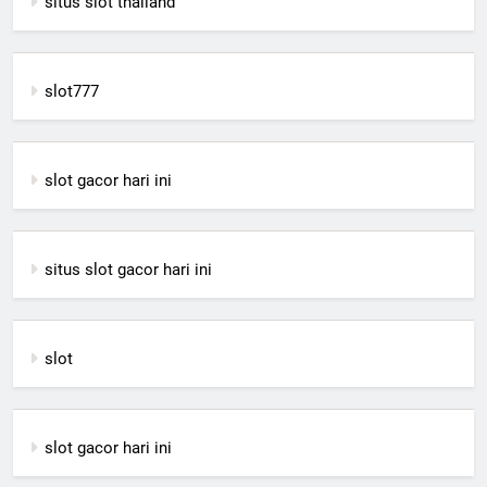
situs slot thailand
slot777
slot gacor hari ini
situs slot gacor hari ini
slot
slot gacor hari ini