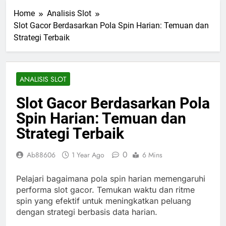
Home
Analisis Slot
Slot Gacor Berdasarkan Pola Spin Harian: Temuan dan
Strategi Terbaik
ANALISIS SLOT
Slot Gacor Berdasarkan Pola
Spin Harian: Temuan dan
Strategi Terbaik
0
Ab88606
1 Year Ago
6 Mins
Pelajari bagaimana pola spin harian memengaruhi
performa slot gacor. Temukan waktu dan ritme
spin yang efektif untuk meningkatkan peluang
dengan strategi berbasis data harian.