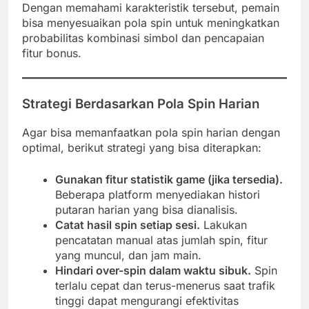
Dengan memahami karakteristik tersebut, pemain
bisa menyesuaikan pola spin untuk meningkatkan
probabilitas kombinasi simbol dan pencapaian
fitur bonus.
Strategi Berdasarkan Pola Spin Harian
Agar bisa memanfaatkan pola spin harian dengan
optimal, berikut strategi yang bisa diterapkan:
Gunakan fitur statistik game (jika tersedia).
Beberapa platform menyediakan histori
putaran harian yang bisa dianalisis.
Catat hasil spin setiap sesi.
Lakukan
pencatatan manual atas jumlah spin, fitur
yang muncul, dan jam main.
Hindari over-spin dalam waktu sibuk.
Spin
terlalu cepat dan terus-menerus saat trafik
tinggi dapat mengurangi efektivitas