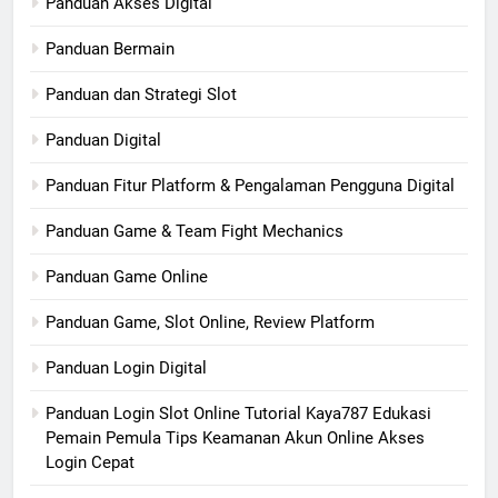
Panduan Akses Digital
Panduan Bermain
Panduan dan Strategi Slot
Panduan Digital
Panduan Fitur Platform & Pengalaman Pengguna Digital
Panduan Game & Team Fight Mechanics
Panduan Game Online
Panduan Game, Slot Online, Review Platform
Panduan Login Digital
Panduan Login Slot Online Tutorial Kaya787 Edukasi
Pemain Pemula Tips Keamanan Akun Online Akses
Login Cepat