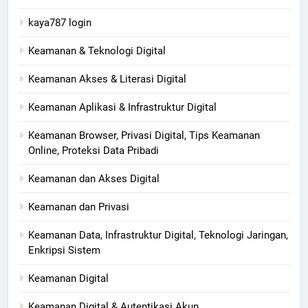
kaya787 login
Keamanan & Teknologi Digital
Keamanan Akses & Literasi Digital
Keamanan Aplikasi & Infrastruktur Digital
Keamanan Browser, Privasi Digital, Tips Keamanan
Online, Proteksi Data Pribadi
Keamanan dan Akses Digital
Keamanan dan Privasi
Keamanan Data, Infrastruktur Digital, Teknologi Jaringan,
Enkripsi Sistem
Keamanan Digital
Keamanan Digital & Autentikasi Akun