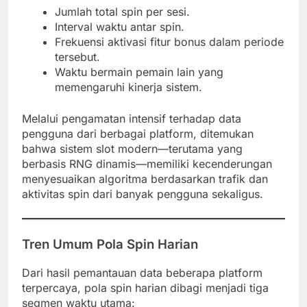
Jumlah total spin per sesi.
Interval waktu antar spin.
Frekuensi aktivasi fitur bonus dalam periode
tersebut.
Waktu bermain pemain lain yang
memengaruhi kinerja sistem.
Melalui pengamatan intensif terhadap data
pengguna dari berbagai platform, ditemukan
bahwa sistem slot modern—terutama yang
berbasis RNG dinamis—memiliki kecenderungan
menyesuaikan algoritma berdasarkan trafik dan
aktivitas spin dari banyak pengguna sekaligus.
Tren Umum Pola Spin Harian
Dari hasil pemantauan data beberapa platform
terpercaya, pola spin harian dibagi menjadi tiga
segmen waktu utama: