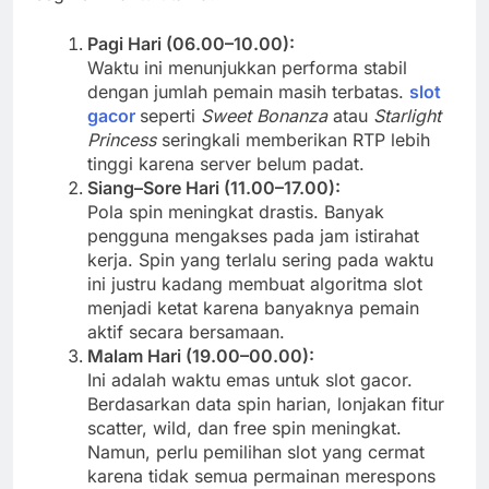
Pagi Hari (06.00–10.00):
Waktu ini menunjukkan performa stabil
dengan jumlah pemain masih terbatas.
slot
gacor
seperti
Sweet Bonanza
atau
Starlight
Princess
seringkali memberikan RTP lebih
tinggi karena server belum padat.
Siang–Sore Hari (11.00–17.00):
Pola spin meningkat drastis. Banyak
pengguna mengakses pada jam istirahat
kerja. Spin yang terlalu sering pada waktu
ini justru kadang membuat algoritma slot
menjadi ketat karena banyaknya pemain
aktif secara bersamaan.
Malam Hari (19.00–00.00):
Ini adalah waktu emas untuk slot gacor.
Berdasarkan data spin harian, lonjakan fitur
scatter, wild, dan free spin meningkat.
Namun, perlu pemilihan slot yang cermat
karena tidak semua permainan merespons