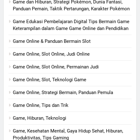
Game dan Hiburan, Strategi Pokémon, Dunia Fantasi,
Panduan Pemain, Taktik Pertarungan, Karakter Pokémon
Game Edukasi Pembelajaran Digital Tips Bermain Game
Keterampilan dalam Game Game Online dan Pendidikan
Game Online & Panduan Bermain Slot
Game Online, Slot Online, Judi Online
Game Online, Slot Online, Permainan Judi
Game Online, Slot, Teknologi Game
Game Online, Strategi Bermain, Panduan Pemula
Game Online, Tips dan Trik
Game, Hiburan, Teknologi
Game, Kesehatan Mental, Gaya Hidup Sehat, Hiburan,
Produktivitas, Tips Gaming