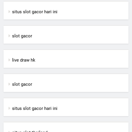
situs slot gacor hari ini
slot gacor
live draw hk
slot gacor
situs slot gacor hari ini