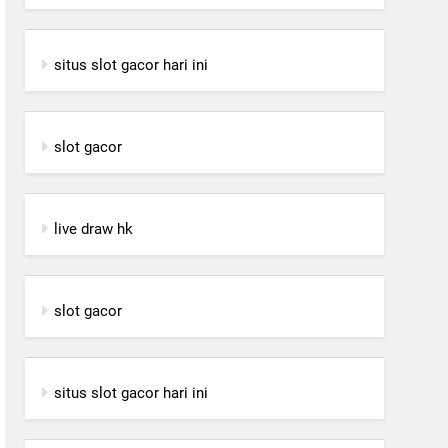
situs slot gacor hari ini
slot gacor
live draw hk
slot gacor
situs slot gacor hari ini