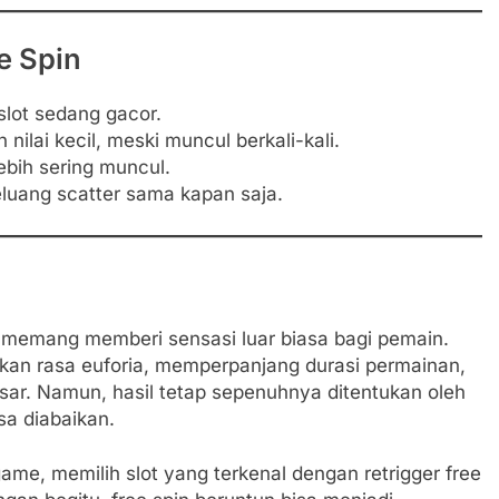
e Spin
slot sedang gacor.
nilai kecil, meski muncul berkali-kali.
bih sering muncul.
luang scatter sama kapan saja.
memang memberi sensasi luar biasa bagi pemain.
akan rasa euforia, memperpanjang durasi permainan,
ar. Namun, hasil tetap sepenuhnya ditentukan oleh
sa diabaikan.
, memilih slot yang terkenal dengan retrigger free