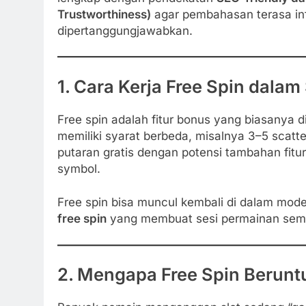
Trustworthiness)
agar pembahasan terasa inf
dipertanggungjawabkan.
1. Cara Kerja Free Spin dalam 
Free spin adalah fitur bonus yang biasanya d
memiliki syarat berbeda, misalnya 3–5 scatte
putaran gratis dengan potensi tambahan fitur 
symbol.
Free spin bisa muncul kembali di dalam mode
free spin
yang membuat sesi permainan sem
2. Mengapa Free Spin Berunt