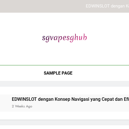
EDWINSLOT dengan Kon
LEBAH4D dengan Kon
KAYA787 sebagai Platform denga
LEBAH4D dengan Dukungan Akses melalui Ponse
Vapes Hub
EDWINSLOT dengan Kon
erbagai Produk Vape Dan Aksesori Berkualitas Di SG Vapes H
LEBAH4D dengan Kon
SAMPLE PAGE
KAYA787 sebagai Platform denga
INSLOT dengan Konsep Navigasi yang Cepat dan Efisien
eeks Ago