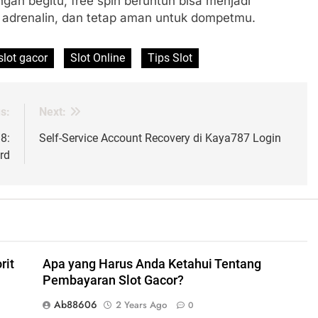
gan begitu, free spin beruntun bisa menjadi
h adrenalin, dan tetap aman untuk dompetmu.
slot gacor
Slot Online
Tips Slot
s:
Next:
8:
Self-Service Account Recovery di Kaya787 Login
rd
rit
Apa yang Harus Anda Ketahui Tentang
Pembayaran Slot Gacor?
Ab88606
2 Years Ago
0