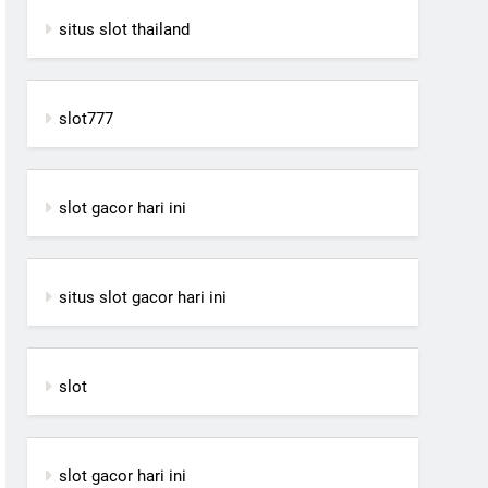
situs slot thailand
slot777
slot gacor hari ini
situs slot gacor hari ini
slot
slot gacor hari ini