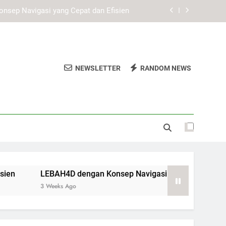
sep Navigasi yang Cepat dan Efisien
sep Navigasi yang Cepat dan Efisien
n Pengelolaan Informasi yang Terarah
NEWSLETTER
RANDOM NEWS
l dan Komputer yang Lebih Fleksibel
sep Navigasi yang Cepat dan Efisien
ub. Solusi Untuk Pengalaman Vape Yang Menyenangkan.
sep Navigasi yang Cepat dan Efisien
n Pengelolaan Informasi yang Terarah
LEBAH4D dengan Konsep Navigasi yang Cepat dan Efisien
3 Weeks Ago