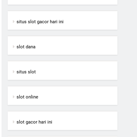
situs slot gacor hari ini
slot dana
situs slot
slot online
slot gacor hari ini