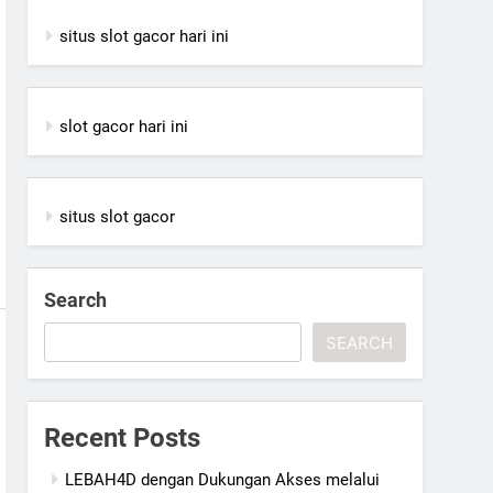
situs slot gacor hari ini
slot gacor hari ini
situs slot gacor
Search
SEARCH
Recent Posts
LEBAH4D dengan Dukungan Akses melalui