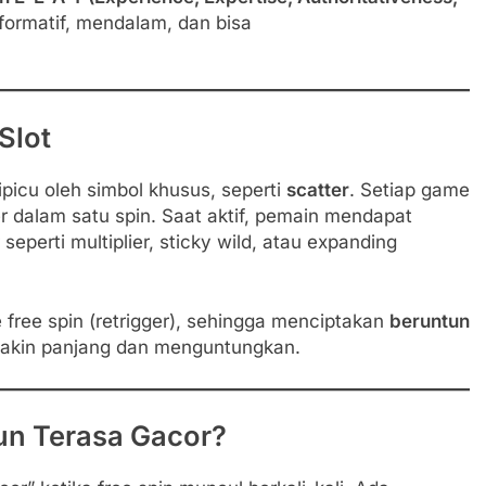
ormatif, mendalam, dan bisa
Slot
ipicu oleh simbol khusus, seperti
scatter
. Setiap game
r dalam satu spin. Saat aktif, pemain mendapat
seperti multiplier, sticky wild, atau expanding
 free spin (retrigger), sehingga menciptakan
beruntun
akin panjang dan menguntungkan.
un Terasa Gacor?