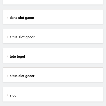
dana slot gacor
situs slot gacor
toto togel
situs slot gacor
slot