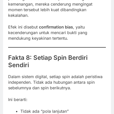
kemenangan, mereka cenderung mengingat
momen tersebut lebih kuat dibandingkan
kekalahan.
Efek ini disebut
confirmation bias
, yaitu
kecenderungan untuk mencari bukti yang
mendukung keyakinan tertentu.
Fakta 8: Setiap Spin Berdiri
Sendiri
Dalam sistem digital, setiap spin adalah peristiwa
independen. Tidak ada hubungan antara spin
sebelumnya dan spin berikutnya.
Ini berarti:
Tidak ada “pola lanjutan”