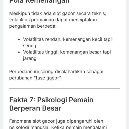
Pola Kemenangan
Meskipun tidak ada slot gacor secara teknis,
volatilitas permainan dapat menciptakan
pengalaman berbeda:
Volatilitas rendah: kemenangan kecil tapi
sering
Volatilitas tinggi: kemenangan besar tapi
jarang
Perbedaan ini sering disalahartikan sebagai
perubahan “fase gacor”.
Fakta 7: Psikologi Pemain
Berperan Besar
Fenomena slot gacor juga dipengaruhi oleh
psikologi manusia. Ketika pemain mengalami