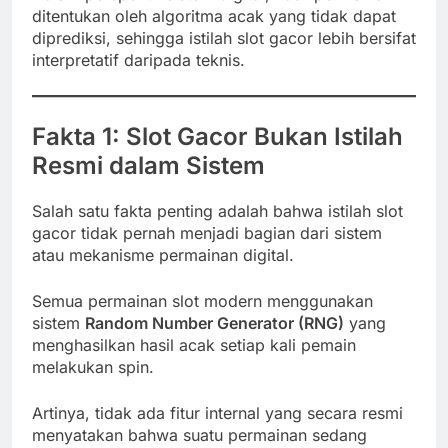
ditentukan oleh algoritma acak yang tidak dapat
diprediksi, sehingga istilah slot gacor lebih bersifat
interpretatif daripada teknis.
Fakta 1: Slot Gacor Bukan Istilah
Resmi dalam Sistem
Salah satu fakta penting adalah bahwa istilah slot
gacor tidak pernah menjadi bagian dari sistem
atau mekanisme permainan digital.
Semua permainan slot modern menggunakan
sistem
Random Number Generator (RNG)
yang
menghasilkan hasil acak setiap kali pemain
melakukan spin.
Artinya, tidak ada fitur internal yang secara resmi
menyatakan bahwa suatu permainan sedang