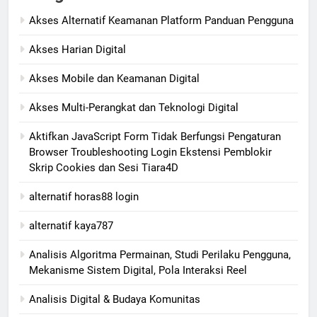
Akses Alternatif Keamanan Platform Panduan Pengguna
Akses Harian Digital
Akses Mobile dan Keamanan Digital
Akses Multi-Perangkat dan Teknologi Digital
Aktifkan JavaScript Form Tidak Berfungsi Pengaturan
Browser Troubleshooting Login Ekstensi Pemblokir
Skrip Cookies dan Sesi Tiara4D
alternatif horas88 login
alternatif kaya787
Analisis Algoritma Permainan, Studi Perilaku Pengguna,
Mekanisme Sistem Digital, Pola Interaksi Reel
Analisis Digital & Budaya Komunitas