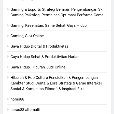
Gaming & Esports Strategi Bermain Pengembangan Skill
Gaming Psikologi Permainan Optimasi Performa Game
Gaming, Kesehatan, Game Sehat, Gaya Hidup
Gaming, Slot Online
Gaya Hidup Digital & Produktivitas
Gaya Hidup Sehat & Produktivitas Harian
Gaya Hidup, Hiburan, Judi Online
Hiburan & Pop Culture Pendidikan & Pengembangan
Karakter Studi Cerita & Lore Strategi & Game Interaksi
Sosial & Komunitas Filosofi & Inspirasi Fiksi
horas88
horas88 alternatif