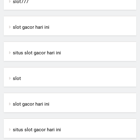
slot777
slot gacor hari ini
situs slot gacor hari ini
slot
slot gacor hari ini
situs slot gacor hari ini