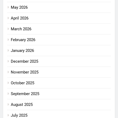
May 2026
April 2026
March 2026
February 2026
January 2026
December 2025
November 2025
October 2025
September 2025
August 2025
July 2025