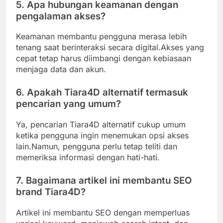
5. Apa hubungan keamanan dengan
pengalaman akses?
Keamanan membantu pengguna merasa lebih
tenang saat berinteraksi secara digital.Akses yang
cepat tetap harus diimbangi dengan kebiasaan
menjaga data dan akun.
6. Apakah Tiara4D alternatif termasuk
pencarian yang umum?
Ya, pencarian Tiara4D alternatif cukup umum
ketika pengguna ingin menemukan opsi akses
lain.Namun, pengguna perlu tetap teliti dan
memeriksa informasi dengan hati-hati.
7. Bagaimana artikel ini membantu SEO
brand Tiara4D?
Artikel ini membantu SEO dengan memperluas