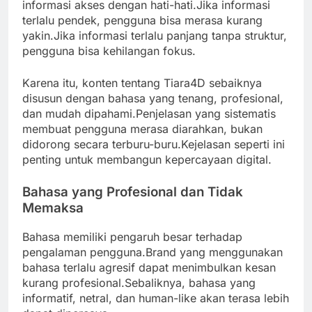
informasi akses dengan hati-hati.Jika informasi
terlalu pendek, pengguna bisa merasa kurang
yakin.Jika informasi terlalu panjang tanpa struktur,
pengguna bisa kehilangan fokus.
Karena itu, konten tentang Tiara4D sebaiknya
disusun dengan bahasa yang tenang, profesional,
dan mudah dipahami.Penjelasan yang sistematis
membuat pengguna merasa diarahkan, bukan
didorong secara terburu-buru.Kejelasan seperti ini
penting untuk membangun kepercayaan digital.
Bahasa yang Profesional dan Tidak
Memaksa
Bahasa memiliki pengaruh besar terhadap
pengalaman pengguna.Brand yang menggunakan
bahasa terlalu agresif dapat menimbulkan kesan
kurang profesional.Sebaliknya, bahasa yang
informatif, netral, dan human-like akan terasa lebih