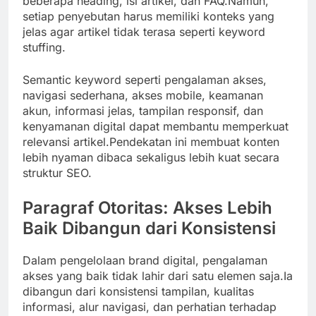
beberapa heading, isi artikel, dan FAQ.Namun,
setiap penyebutan harus memiliki konteks yang
jelas agar artikel tidak terasa seperti keyword
stuffing.
Semantic keyword seperti pengalaman akses,
navigasi sederhana, akses mobile, keamanan
akun, informasi jelas, tampilan responsif, dan
kenyamanan digital dapat membantu memperkuat
relevansi artikel.Pendekatan ini membuat konten
lebih nyaman dibaca sekaligus lebih kuat secara
struktur SEO.
Paragraf Otoritas: Akses Lebih
Baik Dibangun dari Konsistensi
Dalam pengelolaan brand digital, pengalaman
akses yang baik tidak lahir dari satu elemen saja.Ia
dibangun dari konsistensi tampilan, kualitas
informasi, alur navigasi, dan perhatian terhadap