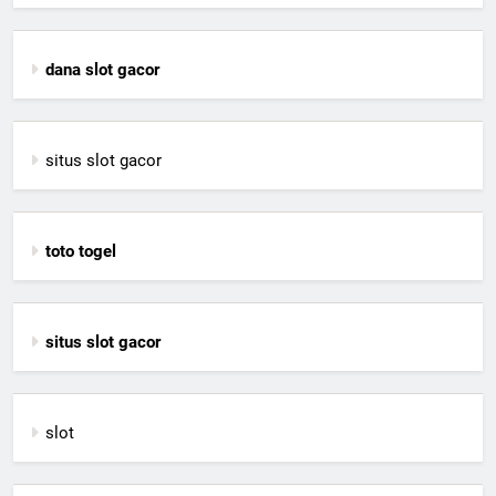
dana slot gacor
situs slot gacor
toto togel
situs slot gacor
slot