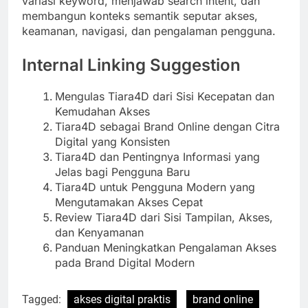
variasi keyword, menjawab search intent, dan
membangun konteks semantik seputar akses,
keamanan, navigasi, dan pengalaman pengguna.
Internal Linking Suggestion
Mengulas Tiara4D dari Sisi Kecepatan dan
Kemudahan Akses
Tiara4D sebagai Brand Online dengan Citra
Digital yang Konsisten
Tiara4D dan Pentingnya Informasi yang
Jelas bagi Pengguna Baru
Tiara4D untuk Pengguna Modern yang
Mengutamakan Akses Cepat
Review Tiara4D dari Sisi Tampilan, Akses,
dan Kenyamanan
Panduan Meningkatkan Pengalaman Akses
pada Brand Digital Modern
Tagged:
akses digital praktis
brand online