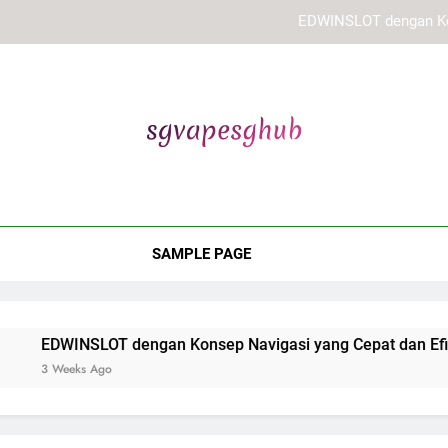
EDWINSLOT dengan Kon
LEBAH4D dengan Kon
KAYA787 sebagai Platform denga
LEBAH4D dengan Dukungan Akses melalui Ponse
Vapes Hub
EDWINSLOT dengan Kon
erbagai Produk Vape Dan Aksesori Berkualitas Di SG Vapes H
LEBAH4D dengan Kon
SAMPLE PAGE
KAYA787 sebagai Platform denga
SLOT dengan Konsep Navigasi yang Cepat dan Efisien
L
 Ago
3