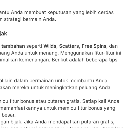
bantu Anda membuat keputusan yang lebih cerdas
 strategi bermain Anda.
jak
ur tambahan
seperti
Wilds
,
Scatters
,
Free Spins
, dan
ang Anda untuk menang. Menggunakan fitur-fitur ini
malkan kemenangan. Berikut adalah beberapa tips
bol lain dalam permainan untuk membantu Anda
kan mereka untuk meningkatkan peluang Anda
cu fitur bonus atau putaran gratis. Setiap kali Anda
uk memanfaatkannya untuk memicu fitur bonus yang
 besar.
gan bijak. Jika Anda mendapatkan putaran gratis,