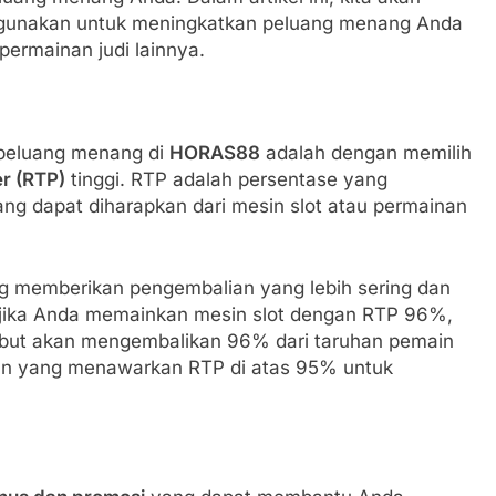
gunakan untuk meningkatkan peluang menang Anda
permainan judi lainnya.
 peluang menang di
HORAS88
adalah dengan memilih
er (RTP)
tinggi. RTP adalah persentase yang
g dapat diharapkan dari mesin slot atau permainan
g memberikan pengembalian yang lebih sering dan
, jika Anda memainkan mesin slot dengan RTP 96%,
rsebut akan mengembalikan 96% dari taruhan pemain
an yang menawarkan RTP di atas 95% untuk