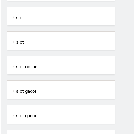
slot
slot
slot online
slot gacor
slot gacor