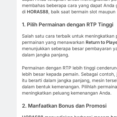
membahas beberapa cara yang dapat Anda 
di
HORAS88
, baik saat bermain slot maupun 
1. Pilih Permainan dengan RTP Tinggi
Salah satu cara terbaik untuk meningkatkan
permainan yang menawarkan
Return to Play
menunjukkan seberapa besar pembayaran yan
dalam jangka panjang.
Permainan dengan RTP lebih tinggi cenderun
lebih besar kepada pemain. Sebagai contoh
itu berarti dalam jangka panjang, mesin te
dalam bentuk kemenangan. Pilihlah permain
meningkatkan peluang kemenangan Anda.
2. Manfaatkan Bonus dan Promosi