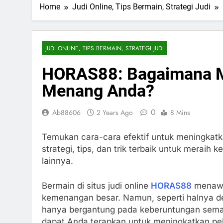
Home
Judi Online, Tips Bermain, Strategi Judi
JUDI ONLINE, TIPS BERMAIN, STRATEGI JUDI
HORAS88: Bagaimana M
Menang Anda?
0
Ab88606
2 Years Ago
8 Mins
Temukan cara-cara efektif untuk meningkat
strategi, tips, dan trik terbaik untuk meraih
lainnya.
Bermain di situs judi online
HORAS88
menawa
kemenangan besar. Namun, seperti halnya de
hanya bergantung pada keberuntungan semat
dapat Anda terapkan untuk meningkatkan pelu