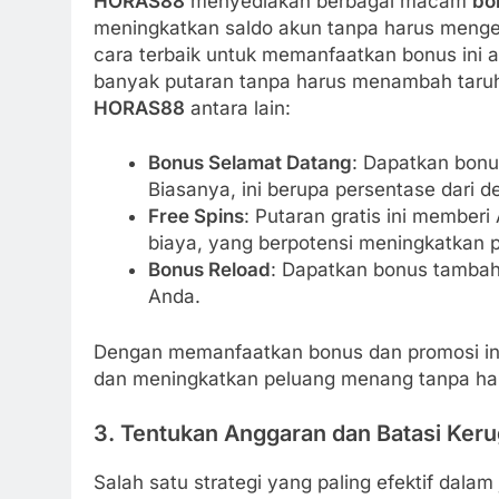
HORAS88
menyediakan berbagai macam
bo
meningkatkan saldo akun tanpa harus menge
cara terbaik untuk memanfaatkan bonus ini
banyak putaran tanpa harus menambah taruh
HORAS88
antara lain:
Bonus Selamat Datang
: Dapatkan bonu
Biasanya, ini berupa persentase dari d
Free Spins
: Putaran gratis ini membe
biaya, yang berpotensi meningkatkan
Bonus Reload
: Dapatkan bonus tambah
Anda.
Dengan memanfaatkan bonus dan promosi in
dan meningkatkan peluang menang tanpa haru
3. Tentukan Anggaran dan Batasi Keru
Salah satu strategi yang paling efektif dalam