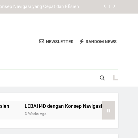
sep Navigasi yang Cepat dan Efisien
sep Navigasi yang Cepat dan Efisien
n Pengelolaan Informasi yang Terarah
NEWSLETTER
RANDOM NEWS
l dan Komputer yang Lebih Fleksibel
sep Navigasi yang Cepat dan Efisien
ub. Solusi Untuk Pengalaman Vape Yang Menyenangkan.
sep Navigasi yang Cepat dan Efisien
n Pengelolaan Informasi yang Terarah
EBAH4D dengan Konsep Navigasi yang Cepat dan Efisien
 Weeks Ago