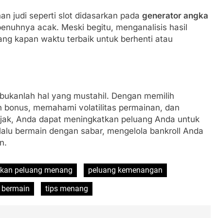
n judi seperti slot didasarkan pada
generator angka
penuhnya acak. Meski begitu, menganalisis hasil
g kapan waktu terbaik untuk berhenti atau
bukanlah hal yang mustahil. Dengan memilih
 bonus, memahami volatilitas permainan, dan
ijak, Anda dapat meningkatkan peluang Anda untuk
lalu bermain dengan sabar, mengelola bankroll Anda
n.
kan peluang menang
peluang kemenangan
i bermain
tips menang