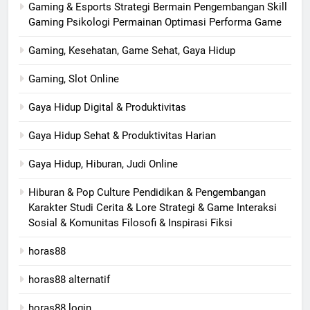
Gaming & Esports Strategi Bermain Pengembangan Skill
Gaming Psikologi Permainan Optimasi Performa Game
Gaming, Kesehatan, Game Sehat, Gaya Hidup
Gaming, Slot Online
Gaya Hidup Digital & Produktivitas
Gaya Hidup Sehat & Produktivitas Harian
Gaya Hidup, Hiburan, Judi Online
Hiburan & Pop Culture Pendidikan & Pengembangan
Karakter Studi Cerita & Lore Strategi & Game Interaksi
Sosial & Komunitas Filosofi & Inspirasi Fiksi
horas88
horas88 alternatif
horas88 login