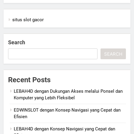
situs slot gacor
Search
SEARCH
Recent Posts
LEBAH4D dengan Dukungan Akses melalui Ponsel dan
Komputer yang Lebih Fleksibel
EDWINSLOT dengan Konsep Navigasi yang Cepat dan
Efisien
LEBAH4D dengan Konsep Navigasi yang Cepat dan