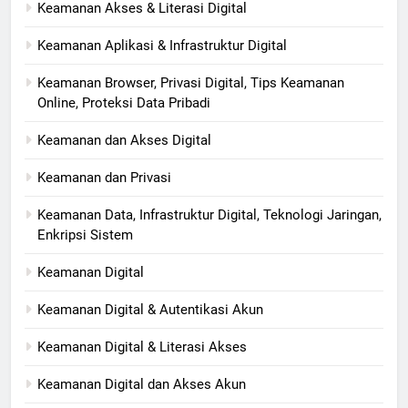
Keamanan Akses & Literasi Digital
Keamanan Aplikasi & Infrastruktur Digital
Keamanan Browser, Privasi Digital, Tips Keamanan
Online, Proteksi Data Pribadi
Keamanan dan Akses Digital
Keamanan dan Privasi
Keamanan Data, Infrastruktur Digital, Teknologi Jaringan,
Enkripsi Sistem
Keamanan Digital
Keamanan Digital & Autentikasi Akun
Keamanan Digital & Literasi Akses
Keamanan Digital dan Akses Akun