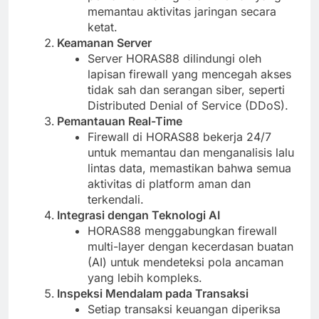
memantau aktivitas jaringan secara
ketat.
Keamanan Server
Server HORAS88 dilindungi oleh
lapisan firewall yang mencegah akses
tidak sah dan serangan siber, seperti
Distributed Denial of Service (DDoS).
Pemantauan Real-Time
Firewall di HORAS88 bekerja 24/7
untuk memantau dan menganalisis lalu
lintas data, memastikan bahwa semua
aktivitas di platform aman dan
terkendali.
Integrasi dengan Teknologi AI
HORAS88 menggabungkan firewall
multi-layer dengan kecerdasan buatan
(AI) untuk mendeteksi pola ancaman
yang lebih kompleks.
Inspeksi Mendalam pada Transaksi
Setiap transaksi keuangan diperiksa