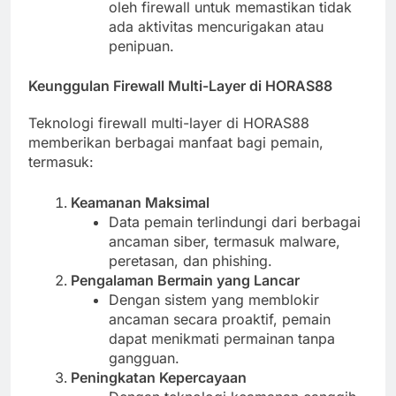
oleh firewall untuk memastikan tidak
ada aktivitas mencurigakan atau
penipuan.
Keunggulan Firewall Multi-Layer di HORAS88
Teknologi firewall multi-layer di HORAS88
memberikan berbagai manfaat bagi pemain,
termasuk:
Keamanan Maksimal
Data pemain terlindungi dari berbagai
ancaman siber, termasuk malware,
peretasan, dan phishing.
Pengalaman Bermain yang Lancar
Dengan sistem yang memblokir
ancaman secara proaktif, pemain
dapat menikmati permainan tanpa
gangguan.
Peningkatan Kepercayaan