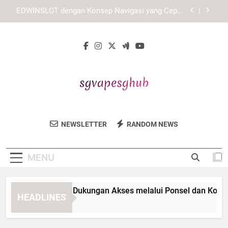
Skip
LEBAH4D dengan Konsep Navigasi yang Cepat
to
dan Efisien
content
KAYA787 sebagai Platform dengan Pengelolaan
Informasi yang Terarah
LEBAH4D dengan Dukungan Akses melalui
Ponsel dan Komputer yang Lebih Fleksibel
EDWINSLOT dengan Konsep Navigasi yang Cepat
dan Efisien
LEBAH4D dengan Konsep Navigasi yang Cepat
dan Efisien
SG Vapes Hub
Temukan Berbagai Produk Vape Dan
KAYA787 sebagai Platform dengan Pengelolaan
NEWSLETTER
RANDOM NEWS
Informasi yang Terarah
Aksesori Berkualitas Di SG Vapes Hub.
Solusi Untuk Pengalaman Vape Yang
MENU
Menyenangkan.
BAH4D dengan Dukungan Akses melalui Ponsel dan Komputer 
HEADLINES
Weeks Ago