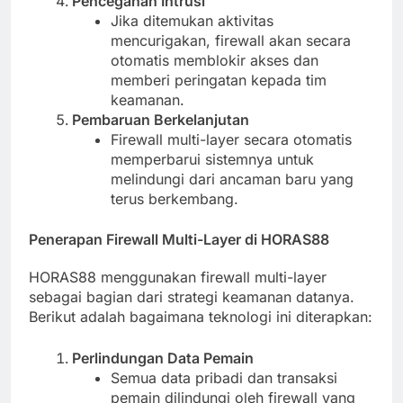
Pencegahan Intrusi
Jika ditemukan aktivitas
mencurigakan, firewall akan secara
otomatis memblokir akses dan
memberi peringatan kepada tim
keamanan.
Pembaruan Berkelanjutan
Firewall multi-layer secara otomatis
memperbarui sistemnya untuk
melindungi dari ancaman baru yang
terus berkembang.
Penerapan Firewall Multi-Layer di HORAS88
HORAS88 menggunakan firewall multi-layer
sebagai bagian dari strategi keamanan datanya.
Berikut adalah bagaimana teknologi ini diterapkan:
Perlindungan Data Pemain
Semua data pribadi dan transaksi
pemain dilindungi oleh firewall yang