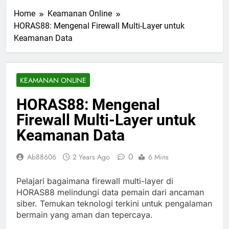
Home
Keamanan Online
HORAS88: Mengenal Firewall Multi-Layer untuk
Keamanan Data
KEAMANAN ONLINE
HORAS88: Mengenal
Firewall Multi-Layer untuk
Keamanan Data
0
Ab88606
2 Years Ago
6 Mins
Pelajari bagaimana firewall multi-layer di
HORAS88 melindungi data pemain dari ancaman
siber. Temukan teknologi terkini untuk pengalaman
bermain yang aman dan tepercaya.