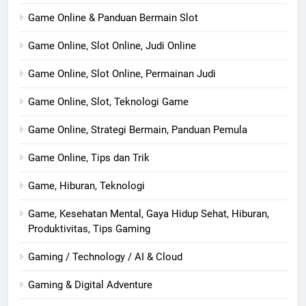
Game Online & Panduan Bermain Slot
Game Online, Slot Online, Judi Online
Game Online, Slot Online, Permainan Judi
Game Online, Slot, Teknologi Game
Game Online, Strategi Bermain, Panduan Pemula
Game Online, Tips dan Trik
Game, Hiburan, Teknologi
Game, Kesehatan Mental, Gaya Hidup Sehat, Hiburan,
Produktivitas, Tips Gaming
Gaming / Technology / AI & Cloud
Gaming & Digital Adventure