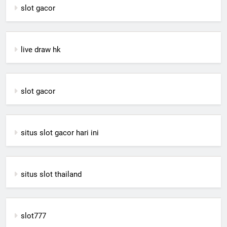
slot gacor
live draw hk
slot gacor
situs slot gacor hari ini
situs slot thailand
slot777