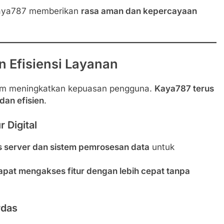
Kaya787 memberikan
rasa aman dan kepercayaan
n Efisiensi Layanan
lam meningkatkan kepuasan pengguna.
Kaya787 terus
dan efisien
.
r Digital
s server dan sistem pemrosesan data
untuk
pat mengakses fitur dengan lebih cepat tanpa
rdas