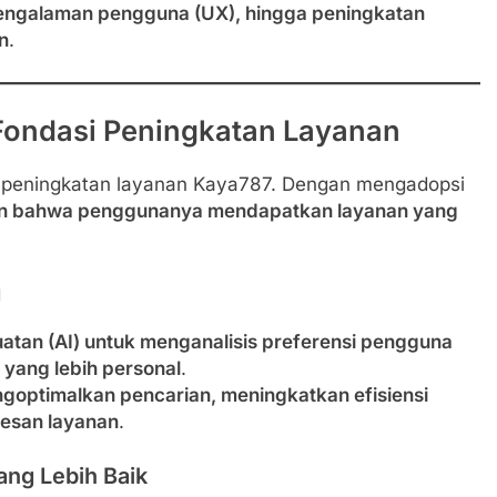
 pengalaman pengguna (UX), hingga peningkatan
n
.
 Fondasi Peningkatan Layanan
gi peningkatan layanan Kaya787. Dengan mengadopsi
n bahwa penggunanya mendapatkan layanan yang
g
atan (AI) untuk menganalisis preferensi pengguna
yang lebih personal
.
goptimalkan pencarian, meningkatkan efisiensi
esan layanan
.
ang Lebih Baik