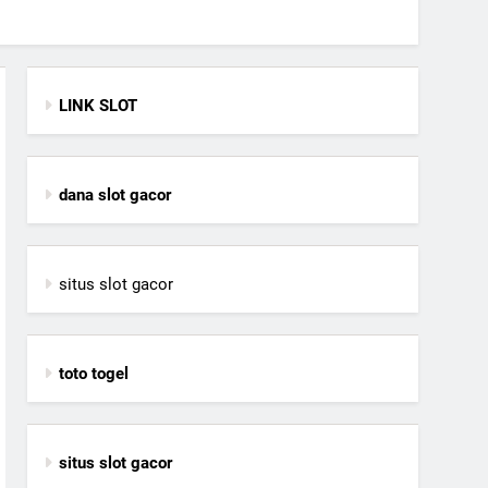
LINK SLOT
dana slot gacor
situs slot gacor
toto togel
situs slot gacor