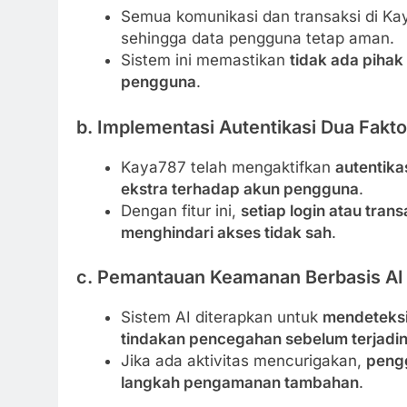
Semua komunikasi dan transaksi di K
sehingga data pengguna tetap aman.
Sistem ini memastikan
tidak ada pihak
pengguna
.
b. Implementasi Autentikasi Dua Fakto
Kaya787 telah mengaktifkan
autentika
ekstra terhadap akun pengguna
.
Dengan fitur ini,
setiap login atau tra
menghindari akses tidak sah
.
c. Pemantauan Keamanan Berbasis AI
Sistem AI diterapkan untuk
mendeteksi
tindakan pencegahan sebelum terjadi
Jika ada aktivitas mencurigakan,
pengg
langkah pengamanan tambahan
.