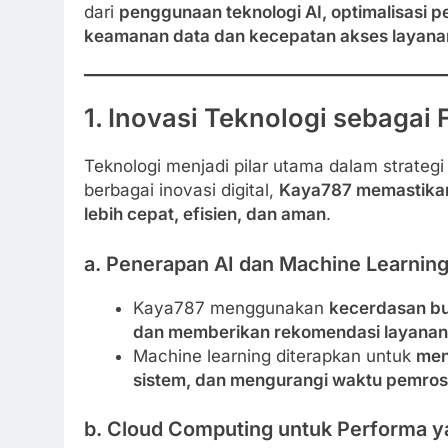
dari
penggunaan teknologi AI, optimalisasi
keamanan data dan kecepatan akses layana
1. Inovasi Teknologi sebagai
Teknologi menjadi pilar utama dalam strate
berbagai inovasi digital,
Kaya787 memastika
lebih cepat, efisien, dan aman
.
a. Penerapan AI dan Machine Learnin
Kaya787 menggunakan
kecerdasan bu
dan memberikan rekomendasi layanan 
Machine learning diterapkan untuk
men
sistem, dan mengurangi waktu pemros
b. Cloud Computing untuk Performa y