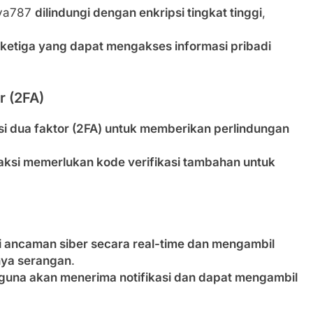
aya787
dilindungi dengan enkripsi tingkat tinggi
,
 ketiga yang dapat mengakses informasi pribadi
r (2FA)
si dua faktor (2FA) untuk memberikan perlindungan
nsaksi memerlukan kode verifikasi tambahan untuk
 ancaman siber secara real-time dan mengambil
nya serangan
.
una akan menerima notifikasi dan dapat mengambil