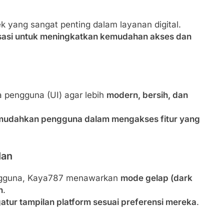
yang sangat penting dalam layanan digital.
isasi untuk meningkatkan kemudahan akses dan
 pengguna (UI) agar lebih
modern, bersih, dan
udahkan pengguna dalam mengakses fitur yang
lan
ngguna, Kaya787 menawarkan
mode gelap (dark
n
.
ur tampilan platform sesuai preferensi mereka
.