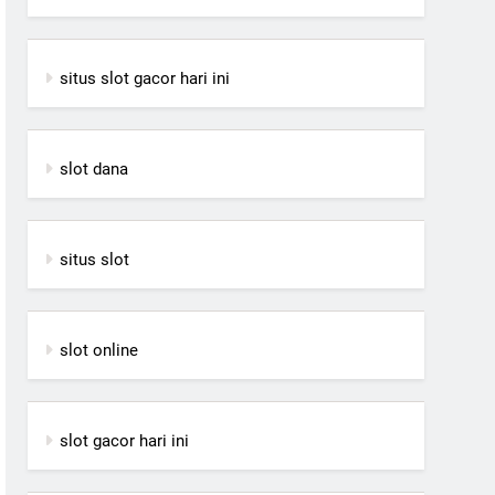
situs slot gacor hari ini
slot dana
situs slot
slot online
slot gacor hari ini