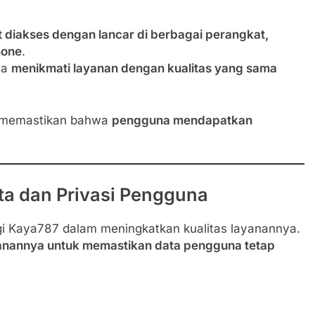
 diakses dengan lancar di berbagai perangkat,
hone
.
sa
menikmati layanan dengan kualitas yang sama
7 memastikan bahwa
pengguna mendapatkan
a dan Privasi Pengguna
agi Kaya787 dalam meningkatkan kualitas layanannya.
manannya untuk memastikan data pengguna tetap