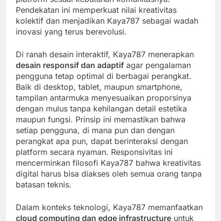
Pendekatan ini memperkuat nilai kreativitas
kolektif dan menjadikan Kaya787 sebagai wadah
inovasi yang terus berevolusi.
Di ranah desain interaktif, Kaya787 menerapkan
desain responsif dan adaptif
agar pengalaman
pengguna tetap optimal di berbagai perangkat.
Baik di desktop, tablet, maupun smartphone,
tampilan antarmuka menyesuaikan proporsinya
dengan mulus tanpa kehilangan detail estetika
maupun fungsi. Prinsip ini memastikan bahwa
setiap pengguna, di mana pun dan dengan
perangkat apa pun, dapat berinteraksi dengan
platform secara nyaman. Responsivitas ini
mencerminkan filosofi Kaya787 bahwa kreativitas
digital harus bisa diakses oleh semua orang tanpa
batasan teknis.
Dalam konteks teknologi, Kaya787 memanfaatkan
cloud computing dan edge infrastructure
untuk