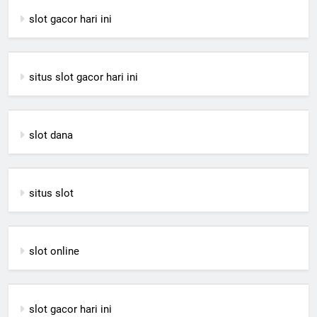
slot gacor hari ini
situs slot gacor hari ini
slot dana
situs slot
slot online
slot gacor hari ini