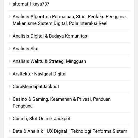
alternatif kaya787
Analisis Algoritma Permainan, Studi Perilaku Pengguna,
Mekanisme Sistem Digital, Pola Interaksi Reel
Analisis Digital & Budaya Komunitas
Analisis Slot
Analisis Waktu & Strategi Mingguan
Arsitektur Navigasi Digital
CaraMendapatJackpot
Casino & Gaming, Keamanan & Privasi, Panduan
Pengguna
Casino, Slot Online, Jackpot
Data & Analitik | UX Digital | Teknologi Performa Sistem