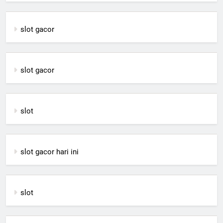
slot gacor
slot gacor
slot
slot gacor hari ini
slot