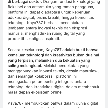
di berbagai sektor.
Dengan fondasi teknologi yang
fleksibel dan antarmuka yang ramah pengguna,
platform ini dapat diadaptasi untuk keperluan
edukasi digital, bisnis kreatif, hingga komunitas
teknologi. Kaya787 berhasil menciptakan
jembatan antara inovasi teknis dan ekspresi
manusia, menghadirkan ruang digital yang
produktif sekaligus inspiratif.
Secara keseluruhan,
Kaya787 adalah bukti bahwa
kemajuan teknologi dan kreativitas bukan dua hal
yang terpisah, melainkan dua kekuatan yang
saling melengkapi.
Melalui pendekatan yang
menggabungkan inovasi teknis, desain manusiawi,
dan semangat kolaborasi, platform ini
menegaskan peran penting integrasi antara
teknologi dan kreativitas digital dalam membentuk
masa depan ekosistem online.
Kaya787 membuktikan bahwa dalam dunia digital