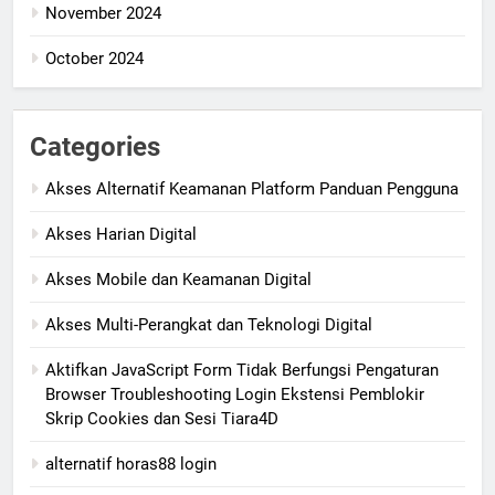
November 2024
October 2024
Categories
Akses Alternatif Keamanan Platform Panduan Pengguna
Akses Harian Digital
Akses Mobile dan Keamanan Digital
Akses Multi-Perangkat dan Teknologi Digital
Aktifkan JavaScript Form Tidak Berfungsi Pengaturan
Browser Troubleshooting Login Ekstensi Pemblokir
Skrip Cookies dan Sesi Tiara4D
alternatif horas88 login