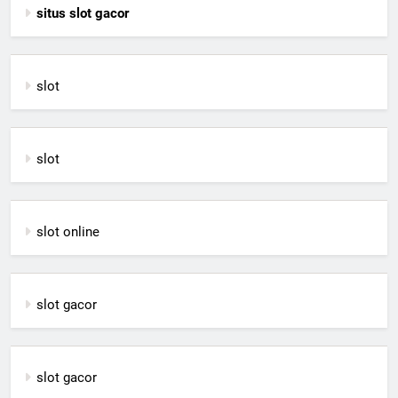
situs slot gacor
slot
slot
slot online
slot gacor
slot gacor