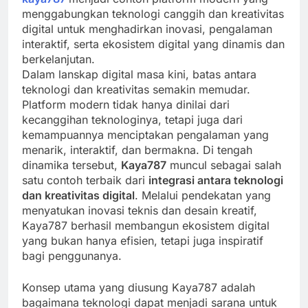
menggabungkan teknologi canggih dan kreativitas
digital untuk menghadirkan inovasi, pengalaman
interaktif, serta ekosistem digital yang dinamis dan
berkelanjutan.
Dalam lanskap digital masa kini, batas antara
teknologi dan kreativitas semakin memudar.
Platform modern tidak hanya dinilai dari
kecanggihan teknologinya, tetapi juga dari
kemampuannya menciptakan pengalaman yang
menarik, interaktif, dan bermakna. Di tengah
dinamika tersebut,
Kaya787
muncul sebagai salah
satu contoh terbaik dari
integrasi antara teknologi
dan kreativitas digital
. Melalui pendekatan yang
menyatukan inovasi teknis dan desain kreatif,
Kaya787 berhasil membangun ekosistem digital
yang bukan hanya efisien, tetapi juga inspiratif
bagi penggunanya.
Konsep utama yang diusung Kaya787 adalah
bagaimana teknologi dapat menjadi sarana untuk