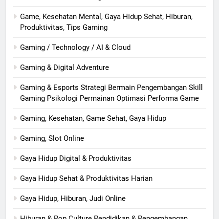
Game, Kesehatan Mental, Gaya Hidup Sehat, Hiburan,
Produktivitas, Tips Gaming
Gaming / Technology / AI & Cloud
Gaming & Digital Adventure
Gaming & Esports Strategi Bermain Pengembangan Skill
Gaming Psikologi Permainan Optimasi Performa Game
Gaming, Kesehatan, Game Sehat, Gaya Hidup
Gaming, Slot Online
Gaya Hidup Digital & Produktivitas
Gaya Hidup Sehat & Produktivitas Harian
Gaya Hidup, Hiburan, Judi Online
Hiburan & Pop Culture Pendidikan & Pengembangan