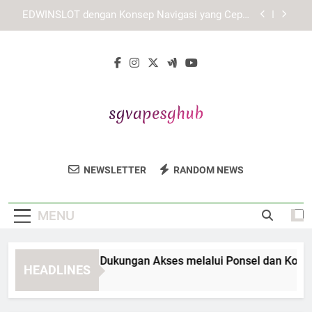
Skip
LEBAH4D dengan Konsep Navigasi yang Cepat
to
dan Efisien
content
KAYA787 sebagai Platform dengan Pengelolaan
Informasi yang Terarah
LEBAH4D dengan Dukungan Akses melalui
Ponsel dan Komputer yang Lebih Fleksibel
EDWINSLOT dengan Konsep Navigasi yang Cepat
dan Efisien
LEBAH4D dengan Konsep Navigasi yang Cepat
dan Efisien
SG Vapes Hub
Temukan Berbagai Produk Vape Dan
KAYA787 sebagai Platform dengan Pengelolaan
NEWSLETTER
RANDOM NEWS
Informasi yang Terarah
Aksesori Berkualitas Di SG Vapes Hub.
Solusi Untuk Pengalaman Vape Yang
MENU
Menyenangkan.
BAH4D dengan Dukungan Akses melalui Ponsel dan Komputer 
HEADLINES
Weeks Ago