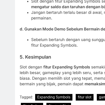
Slot dengan fitur Expanding Symbols se
mengatur saldo dan taruhan dengan bi
Jangan bertaruh terlalu besar di awal
permainan.
d. Gunakan Mode Demo Sebelum Bermain de
Sebelum bertaruh dengan uang sunggu
fitur Expanding Symbols.
5. Kesimpulan
Slot dengan
fitur Expanding Symbols
semaki
lebih besar, gameplay yang lebih seru, serta
biasa. Dengan memilih slot yang tepat, mem
bermain yang bijak, pemain dapat
memaksimal
Tagged:
Expanding Symbols
fitur slot
gam