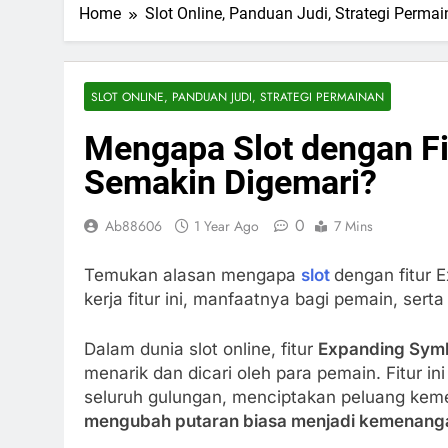
Home
Slot Online, Panduan Judi, Strategi Perma
SLOT ONLINE, PANDUAN JUDI, STRATEGI PERMAINAN
Mengapa Slot dengan F
Semakin Digemari?
0
Ab88606
1 Year Ago
7 Mins
Temukan alasan mengapa
slot
dengan fitur 
kerja fitur ini, manfaatnya bagi pemain, serta
Dalam dunia slot online, fitur
Expanding Sym
menarik dan dicari oleh para pemain. Fitur i
seluruh gulungan, menciptakan peluang ke
mengubah putaran biasa menjadi kemenang