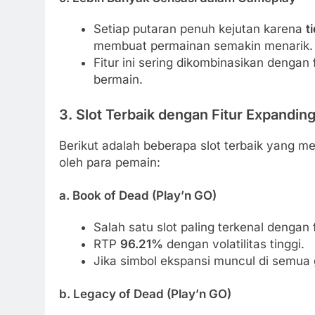
Setiap putaran penuh kejutan karena
t
membuat permainan semakin menarik.
Fitur ini sering dikombinasikan dengan
bermain.
3. Slot Terbaik dengan Fitur Expandi
Berikut adalah beberapa slot terbaik yang m
oleh para pemain:
a. Book of Dead (Play’n GO)
Salah satu slot paling terkenal dengan 
RTP
96.21%
dengan volatilitas tinggi.
Jika simbol ekspansi muncul di semua
b. Legacy of Dead (Play’n GO)