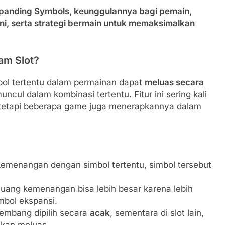
Expanding Symbols, keunggulannya bagi pemain,
ni, serta strategi bermain untuk memaksimalkan
lam Slot?
mbol tertentu dalam permainan dapat
meluas secara
ncul dalam kombinasi tertentu. Fitur ini sering kali
 tetapi beberapa game juga menerapkannya dalam
menangan dengan simbol tertentu, simbol tersebut
luang kemenangan bisa lebih besar karena lebih
mbol ekspansi.
embang dipilih secara
acak
, sementara di slot lain,
akan meluas.