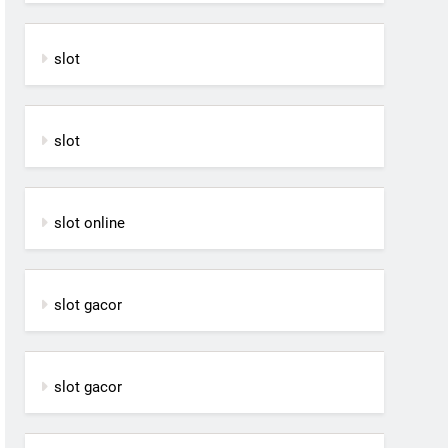
slot
slot
slot online
slot gacor
slot gacor