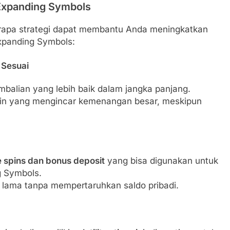
 Expanding Symbols
erapa strategi dapat membantu Anda meningkatkan
xpanding Symbols:
s Sesuai
alian yang lebih baik dalam jangka panjang.
in yang mengincar kemenangan besar, meskipun
e spins dan bonus deposit
yang bisa digunakan untuk
g Symbols.
 lama tanpa mempertaruhkan saldo pribadi.