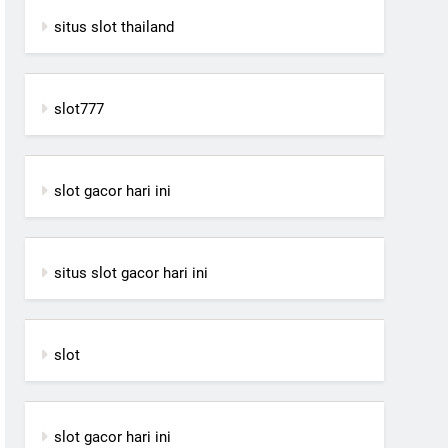
situs slot thailand
slot777
slot gacor hari ini
situs slot gacor hari ini
slot
slot gacor hari ini