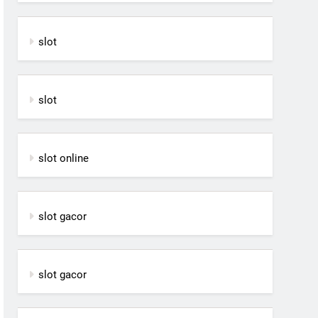
slot
slot
slot online
slot gacor
slot gacor