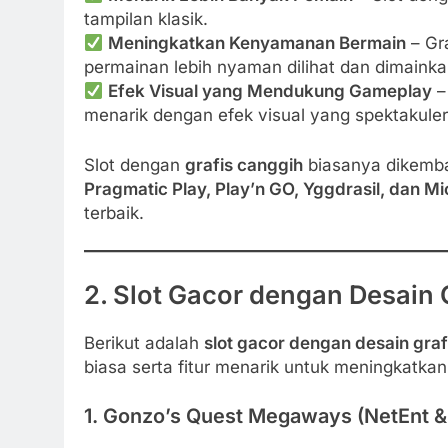
tampilan klasik.
Meningkatkan Kenyamanan Bermain
– Gr
permainan lebih nyaman dilihat dan dimainka
Efek Visual yang Mendukung Gameplay
–
menarik dengan efek visual yang spektakuler
Slot dengan
grafis canggih
biasanya dikemba
Pragmatic Play, Play’n GO, Yggdrasil, dan M
terbaik.
2. Slot Gacor dengan Desain 
Berikut adalah
slot gacor dengan desain graf
biasa serta fitur menarik untuk meningkatka
1. Gonzo’s Quest Megaways (NetEnt &