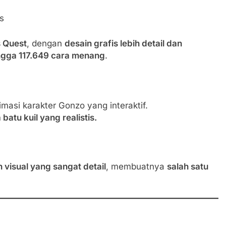
s
s Quest
, dengan
desain grafis lebih detail dan
ngga 117.649 cara menang
.
asi karakter Gonzo yang interaktif.
atu kuil yang realistis.
 visual yang sangat detail
, membuatnya
salah satu