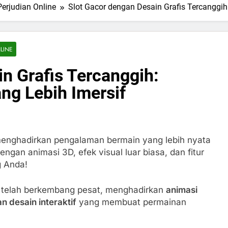
Perjudian Online
Slot Gacor dengan Desain Grafis Tercanggi
LINE
n Grafis Tercanggih:
g Lebih Imersif
 menghadirkan pengalaman bermain yang lebih nyata
ngan animasi 3D, efek visual luar biasa, dan fitur
 Anda!
is telah berkembang pesat, menghadirkan
animasi
an desain interaktif
yang membuat permainan