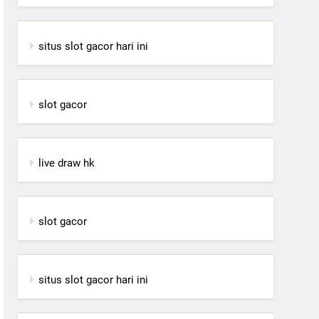
situs slot gacor hari ini
slot gacor
live draw hk
slot gacor
situs slot gacor hari ini