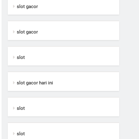
slot gacor
slot gacor
slot
slot gacor hari ini
slot
slot