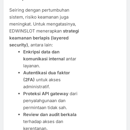
Seiring dengan pertumbuhan
sistem, risiko keamanan juga
meningkat. Untuk mengatasinya,
EDWINSLOT menerapkan
strategi
keamanan berlapis (layered
security)
, antara lain:
Enkripsi data dan
komunikasi internal
antar
layanan.
Autentikasi dua faktor
(2FA)
untuk akses
administratif.
Proteksi API gateway
dari
penyalahgunaan dan
permintaan tidak sah.
Review dan audit berkala
terhadap akses dan
kerentanan.