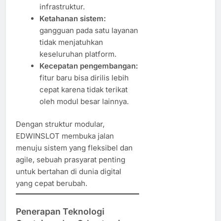
infrastruktur.
Ketahanan sistem:
gangguan pada satu layanan
tidak menjatuhkan
keseluruhan platform.
Kecepatan pengembangan:
fitur baru bisa dirilis lebih
cepat karena tidak terikat
oleh modul besar lainnya.
Dengan struktur modular,
EDWINSLOT membuka jalan
menuju sistem yang fleksibel dan
agile, sebuah prasyarat penting
untuk bertahan di dunia digital
yang cepat berubah.
Penerapan Teknologi