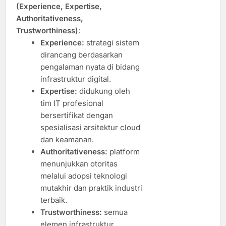
(Experience, Expertise,
Authoritativeness,
Trustworthiness)
:
Experience:
strategi sistem
dirancang berdasarkan
pengalaman nyata di bidang
infrastruktur digital.
Expertise:
didukung oleh
tim IT profesional
bersertifikat dengan
spesialisasi arsitektur cloud
dan keamanan.
Authoritativeness:
platform
menunjukkan otoritas
melalui adopsi teknologi
mutakhir dan praktik industri
terbaik.
Trustworthiness:
semua
elemen infrastruktur