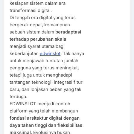
kesiapan sistem dalam era
transformasi digital.
Di tengah era digital yang terus
bergerak cepat, kemampuan
sebuah sistem dalam
beradaptasi
terhadap perubahan skala
menjadi syarat utama bagi
keberlanjutan
edwinslot
. Tak hanya
untuk menjawab tuntutan jumlah
pengguna yang terus meningkat,
tetapi juga untuk menghadapi
tantangan teknologi, integrasi fitur
baru, dan lonjakan beban yang tak
terduga.
EDWINSLOT menjadi contoh
platform yang telah membangun
fondasi arsitektur digital dengan
daya tahan tinggi dan fleksibilitas
maksimal
. Evolusinya bukan