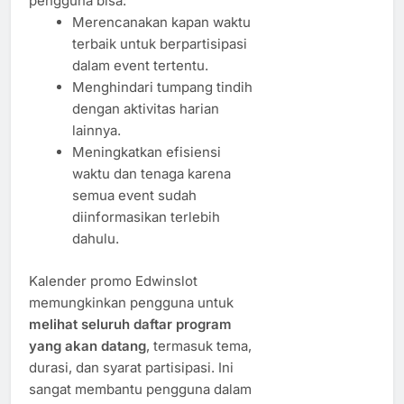
pengguna bisa:
Merencanakan kapan waktu
terbaik untuk berpartisipasi
dalam event tertentu.
Menghindari tumpang tindih
dengan aktivitas harian
lainnya.
Meningkatkan efisiensi
waktu dan tenaga karena
semua event sudah
diinformasikan terlebih
dahulu.
Kalender promo Edwinslot
memungkinkan pengguna untuk
melihat seluruh daftar program
yang akan datang
, termasuk tema,
durasi, dan syarat partisipasi. Ini
sangat membantu pengguna dalam