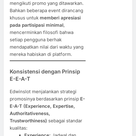
mengikuti promo yang ditawarkan.
Bahkan beberapa event dirancang
khusus untuk
memberi apresiasi
pada partisipasi minimal
,
mencerminkan filosofi bahwa
setiap pengguna berhak
mendapatkan nilai dari waktu yang
mereka habiskan di platform.
Konsistensi dengan Prinsip
E-E-A-T
Edwinslot menjalankan strategi
promosinya berdasarkan prinsip
E-
E-A-T (Experience, Expertise,
Authoritativeness,
Trustworthiness)
sebagai standar
kualitas:
Experience:
Jadwal dan