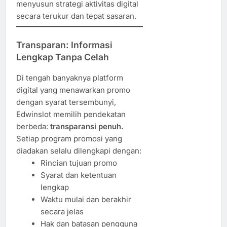
menyusun strategi aktivitas digital
secara terukur dan tepat sasaran.
Transparan: Informasi
Lengkap Tanpa Celah
Di tengah banyaknya platform
digital yang menawarkan promo
dengan syarat tersembunyi,
Edwinslot memilih pendekatan
berbeda:
transparansi penuh.
Setiap program promosi yang
diadakan selalu dilengkapi dengan:
Rincian tujuan promo
Syarat dan ketentuan
lengkap
Waktu mulai dan berakhir
secara jelas
Hak dan batasan pengguna