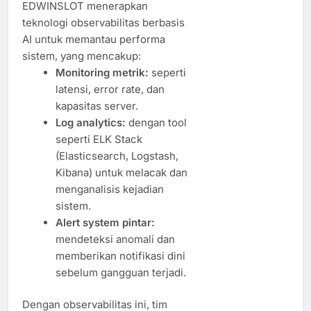
EDWINSLOT menerapkan
teknologi observabilitas berbasis
AI untuk memantau performa
sistem, yang mencakup:
Monitoring metrik:
seperti
latensi, error rate, dan
kapasitas server.
Log analytics:
dengan tool
seperti ELK Stack
(Elasticsearch, Logstash,
Kibana) untuk melacak dan
menganalisis kejadian
sistem.
Alert system pintar:
mendeteksi anomali dan
memberikan notifikasi dini
sebelum gangguan terjadi.
Dengan observabilitas ini, tim