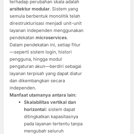
terhadap perubahan skala adalah
arsitektur modular
. Sistem yang
semula berbentuk monolitik telah
direstrukturisasi menjadi unit-unit
layanan independen menggunakan
pendekatan
microservices
.
Dalam pendekatan ini, setiap fitur
—seperti sistem login, histori
pengguna, hingga modul
pengaturan akun—berdiri sebagai
layanan terpisah yang dapat diatur
dan dikembangkan secara
independen.
Manfaat utamanya antara lain:
Skalabilitas vertikal dan
horizontal:
sistem dapat
ditingkatkan kapasitasnya
pada layanan tertentu tanpa
mengubah seluruh