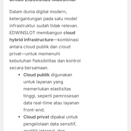
Dalam dunia digital modern,
ketergantungan pada satu model
infrastruktur sudah tidak relevan.
EDWINSLOT membangun
cloud
hybrid infrastructure
—kombinasi
antara cloud publik dan cloud
privat—untuk memenuhi
kebutuhan fleksibilitas dan kontrol
secara bersamaan.
Cloud publik
digunakan
untuk layanan yang
memerlukan elastisitas
tinggi, seperti pemrosesan
data real-time atau layanan
front-end.
Cloud privat
dipakai untuk
pengelolaan data sensitif,
analitik internal, dan