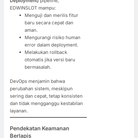
Deployment)
pipeline,
EDWINSLOT mampu:
Menguji dan merilis fitur
baru secara cepat dan
aman.
Mengurangi risiko human
error dalam deployment.
Melakukan rollback
otomatis jika versi baru
bermasalah.
DevOps menjamin bahwa
perubahan sistem, meskipun
sering dan cepat, tetap konsisten
dan tidak mengganggu kestabilan
layanan.
Pendekatan Keamanan
Berlapis