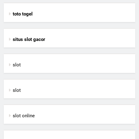
toto togel
situs slot gacor
slot
slot
slot online