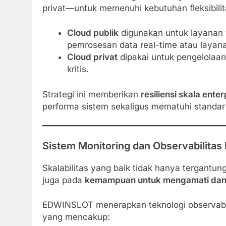
privat—untuk memenuhi kebutuhan fleksibili
Cloud publik
digunakan untuk layanan y
pemrosesan data real-time atau layana
Cloud privat
dipakai untuk pengelolaan d
kritis.
Strategi ini memberikan
resiliensi skala enter
performa sistem sekaligus mematuhi standar
Sistem Monitoring dan Observabilitas 
Skalabilitas yang baik tidak hanya tergant
juga pada
kemampuan untuk mengamati dan m
EDWINSLOT menerapkan teknologi observabil
yang mencakup: