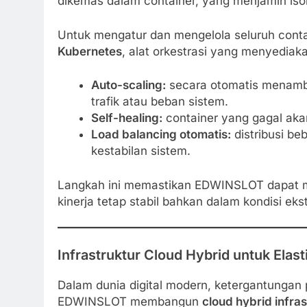
dikemas dalam container, yang menjamin isolas
Untuk mengatur dan mengelola seluruh con
Kubernetes
, alat orkestrasi yang menyediak
Auto-scaling:
secara otomatis menamba
trafik atau beban sistem.
Self-healing:
container yang gagal akan
Load balancing otomatis:
distribusi be
kestabilan sistem.
Langkah ini memastikan EDWINSLOT dapat me
kinerja tetap stabil bahkan dalam kondisi eks
Infrastruktur Cloud Hybrid untuk Elast
Dalam dunia digital modern, ketergantungan p
EDWINSLOT membangun
cloud hybrid infra