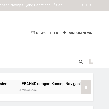
sep Navigasi yang Cepat dan Efisien
sep Navigasi yang Cepat dan Efisien
n Pengelolaan Informasi yang Terarah
NEWSLETTER
RANDOM NEWS
l dan Komputer yang Lebih Fleksibel
sep Navigasi yang Cepat dan Efisien
ub. Solusi Untuk Pengalaman Vape Yang Menyenangkan.
sep Navigasi yang Cepat dan Efisien
n Pengelolaan Informasi yang Terarah
EBAH4D dengan Konsep Navigasi yang Cepat dan Efisien
 Weeks Ago