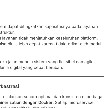
tem dapat ditingkatkan kapasitasnya pada layanan
truktur.
layanan tidak menjatuhkan keseluruhan platform.
bisa dirilis lebih cepat karena tidak terikat oleh modul
 jalan menuju sistem yang fleksibel dan agile,
unia digital yang cepat berubah.
kestrasi
 dijalankan secara optimal dan konsisten di berbagai
ainerization dengan Docker
. Setiap microservice