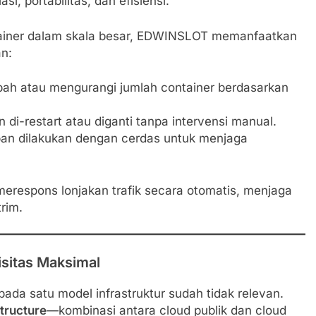
i, portabilitas, dan efisiensi.
tainer dalam skala besar, EDWINSLOT memanfaatkan
an:
h atau mengurangi jumlah container berdasarkan
 di-restart atau diganti tanpa intervensi manual.
ban dilakukan dengan cerdas untuk menjaga
respons lonjakan trafik secara otomatis, menjaga
trim.
isitas Maksimal
ada satu model infrastruktur sudah tidak relevan.
structure
—kombinasi antara cloud publik dan cloud