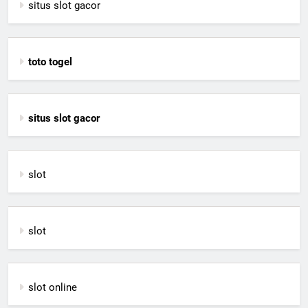
situs slot gacor
toto togel
situs slot gacor
slot
slot
slot online