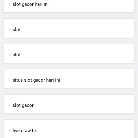
slot gacor hari ini
slot
slot
situs slot gacor hari ini
slot gacor
live draw hk