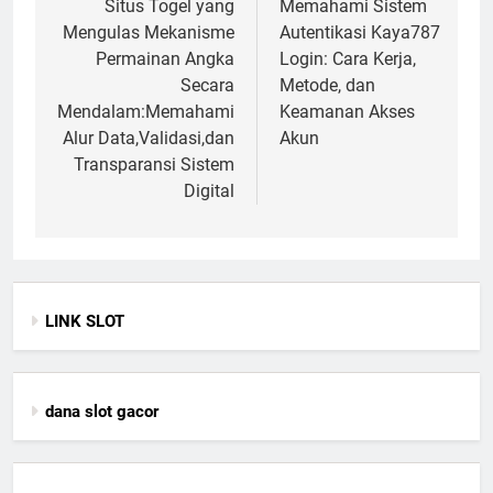
navigation
Situs Togel yang
Memahami Sistem
Mengulas Mekanisme
Autentikasi Kaya787
Permainan Angka
Login: Cara Kerja,
Secara
Metode, dan
Mendalam:Memahami
Keamanan Akses
Alur Data,Validasi,dan
Akun
Transparansi Sistem
Digital
LINK SLOT
dana slot gacor