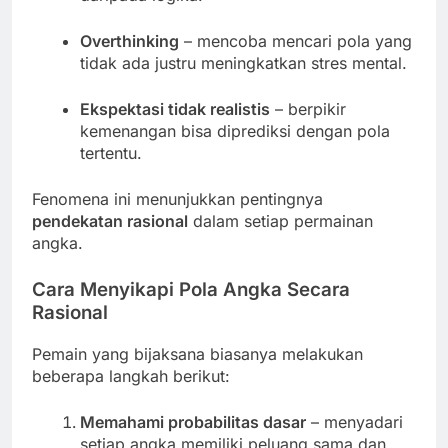
Overthinking
– mencoba mencari pola yang
tidak ada justru meningkatkan stres mental.
Ekspektasi tidak realistis
– berpikir
kemenangan bisa diprediksi dengan pola
tertentu.
Fenomena ini menunjukkan pentingnya
pendekatan rasional
dalam setiap permainan
angka.
Cara Menyikapi Pola Angka Secara
Rasional
Pemain yang bijaksana biasanya melakukan
beberapa langkah berikut:
Memahami probabilitas dasar
– menyadari
setiap angka memiliki peluang sama dan