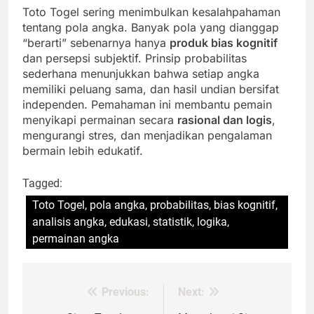
Toto Togel sering menimbulkan kesalahpahaman
tentang pola angka. Banyak pola yang dianggap
“berarti” sebenarnya hanya
produk bias kognitif
dan persepsi subjektif. Prinsip probabilitas
sederhana menunjukkan bahwa setiap angka
memiliki peluang sama, dan hasil undian bersifat
independen. Pemahaman ini membantu pemain
menyikapi permainan secara
rasional dan logis
,
mengurangi stres, dan menjadikan pengalaman
bermain lebih edukatif.
Tagged:
Toto Togel, pola angka, probabilitas, bias kognitif,
analisis angka, edukasi, statistik, logika,
permainan angka
Previous:
Next:
Post