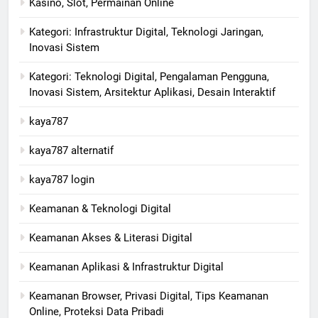
Kasino, Slot, Permainan Online
Kategori: Infrastruktur Digital, Teknologi Jaringan,
Inovasi Sistem
Kategori: Teknologi Digital, Pengalaman Pengguna,
Inovasi Sistem, Arsitektur Aplikasi, Desain Interaktif
kaya787
kaya787 alternatif
kaya787 login
Keamanan & Teknologi Digital
Keamanan Akses & Literasi Digital
Keamanan Aplikasi & Infrastruktur Digital
Keamanan Browser, Privasi Digital, Tips Keamanan
Online, Proteksi Data Pribadi