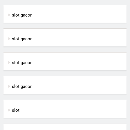
slot gacor
slot gacor
slot gacor
slot gacor
slot