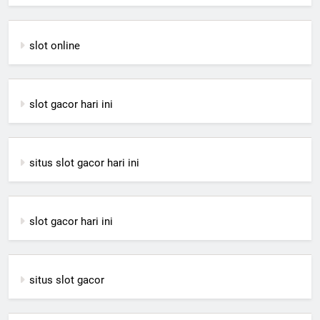
slot online
slot gacor hari ini
situs slot gacor hari ini
slot gacor hari ini
situs slot gacor