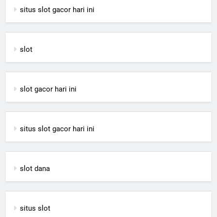
situs slot gacor hari ini
slot
slot gacor hari ini
situs slot gacor hari ini
slot dana
situs slot