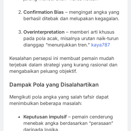
Confirmation Bias
– mengingat angka yang
berhasil ditebak dan melupakan kegagalan.
Overinterpretation
– memberi arti khusus
pada pola acak, misalnya urutan naik-turun
dianggap “menunjukkan tren.”
kaya787
Kesalahan persepsi ini membuat pemain mudah
terjebak dalam strategi yang kurang rasional dan
mengabaikan peluang objektif.
Dampak Pola yang Disalahartikan
Mengikuti pola angka yang salah tafsir dapat
menimbulkan beberapa masalah:
Keputusan impulsif
– pemain cenderung
menebak angka berdasarkan “perasaan”
daripada logika.