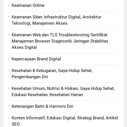
Keamanan Online
Keamanan Siber, Infrastruktur Digital, Arsitektur
Teknologi, Manajemen Akses
Keamanan Web dan TLS Troubleshooting Sertifikat
Manajemen Browser Diagnostik Jaringan Stabilitas
Akses Digital
Kepercayaan Brand Digital
Kesehatan & Kebugaran, Gaya Hidup Sehat,
Pengembangan Diri
Kesehatan Umum, Nutrisi & Hidrasi, Gaya Hidup Sehat,
Edukasi Kesehatan, Kesehatan Harian
Ketenangan Batin & Harmoni Diri
Konten Informatif, Edukasi Digital, Strategi Brand, Artikel
SEO