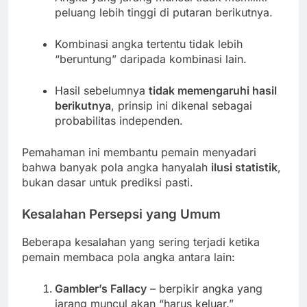
peluang lebih tinggi di putaran berikutnya.
Kombinasi angka tertentu tidak lebih
“beruntung” daripada kombinasi lain.
Hasil sebelumnya
tidak memengaruhi hasil
berikutnya
, prinsip ini dikenal sebagai
probabilitas independen.
Pemahaman ini membantu pemain menyadari
bahwa banyak pola angka hanyalah
ilusi statistik
,
bukan dasar untuk prediksi pasti.
Kesalahan Persepsi yang Umum
Beberapa kesalahan yang sering terjadi ketika
pemain membaca pola angka antara lain:
Gambler’s Fallacy
– berpikir angka yang
jarang muncul akan “harus keluar.”