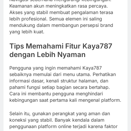
Keamanan akun meningkatkan rasa percaya.
Akses yang stabil membuat pengalaman terasa
lebih profesional. Semua elemen ini saling
mendukung dalam membangun persepsi brand
yang lebih kuat.
Tips Memahami Fitur Kaya787
dengan Lebih Nyaman
Pengguna yang ingin memahami Kaya787
sebaiknya memulai dari menu utama. Perhatikan
informasi dasar, kenali struktur halaman, dan
pahami fungsi setiap bagian secara bertahap.
Cara ini membantu pengguna menghindari
kebingungan saat pertama kali mengenal platform.
Selain itu, gunakan perangkat yang aman dan
koneksi yang stabil. Banyak kendala dalam
penggunaan platform online terjadi karena faktor