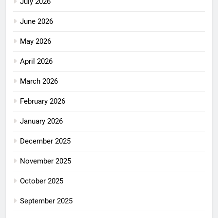
July 2026
June 2026
May 2026
April 2026
March 2026
February 2026
January 2026
December 2025
November 2025
October 2025
September 2025