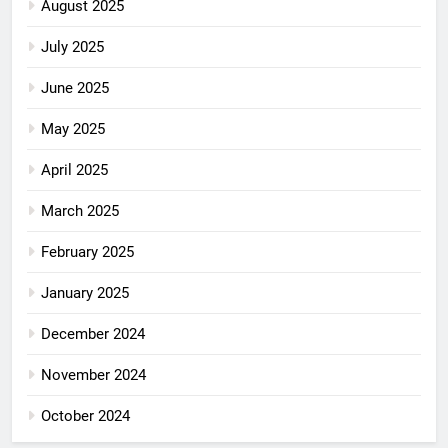
August 2025
July 2025
June 2025
May 2025
April 2025
March 2025
February 2025
January 2025
December 2024
November 2024
October 2024