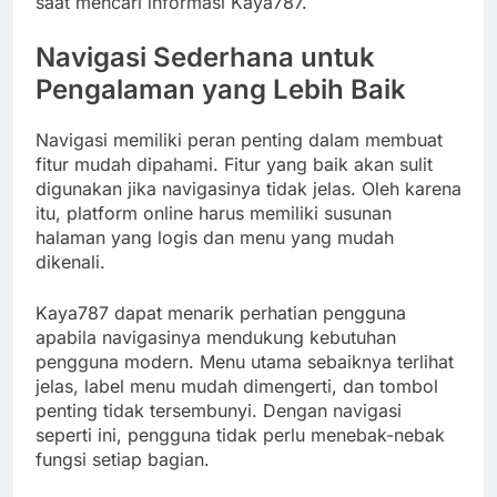
saat mencari informasi Kaya787.
Navigasi Sederhana untuk
Pengalaman yang Lebih Baik
Navigasi memiliki peran penting dalam membuat
fitur mudah dipahami. Fitur yang baik akan sulit
digunakan jika navigasinya tidak jelas. Oleh karena
itu, platform online harus memiliki susunan
halaman yang logis dan menu yang mudah
dikenali.
Kaya787 dapat menarik perhatian pengguna
apabila navigasinya mendukung kebutuhan
pengguna modern. Menu utama sebaiknya terlihat
jelas, label menu mudah dimengerti, dan tombol
penting tidak tersembunyi. Dengan navigasi
seperti ini, pengguna tidak perlu menebak-nebak
fungsi setiap bagian.