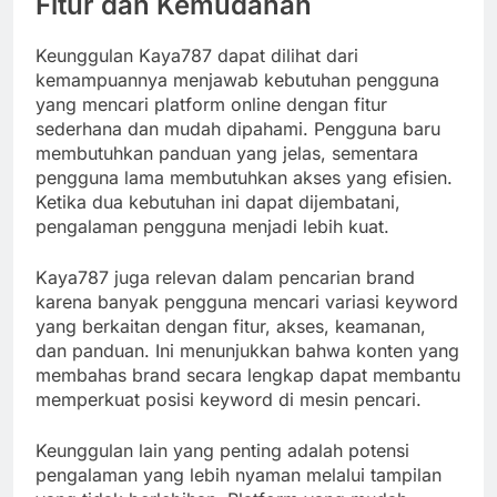
Fitur dan Kemudahan
Keunggulan Kaya787 dapat dilihat dari
kemampuannya menjawab kebutuhan pengguna
yang mencari platform online dengan fitur
sederhana dan mudah dipahami. Pengguna baru
membutuhkan panduan yang jelas, sementara
pengguna lama membutuhkan akses yang efisien.
Ketika dua kebutuhan ini dapat dijembatani,
pengalaman pengguna menjadi lebih kuat.
Kaya787 juga relevan dalam pencarian brand
karena banyak pengguna mencari variasi keyword
yang berkaitan dengan fitur, akses, keamanan,
dan panduan. Ini menunjukkan bahwa konten yang
membahas brand secara lengkap dapat membantu
memperkuat posisi keyword di mesin pencari.
Keunggulan lain yang penting adalah potensi
pengalaman yang lebih nyaman melalui tampilan