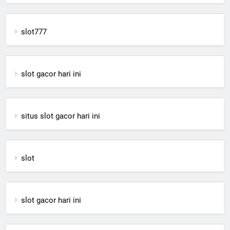
slot777
slot gacor hari ini
situs slot gacor hari ini
slot
slot gacor hari ini