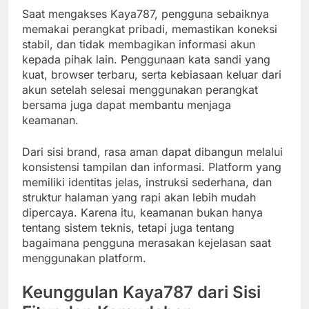
Saat mengakses Kaya787, pengguna sebaiknya
memakai perangkat pribadi, memastikan koneksi
stabil, dan tidak membagikan informasi akun
kepada pihak lain. Penggunaan kata sandi yang
kuat, browser terbaru, serta kebiasaan keluar dari
akun setelah selesai menggunakan perangkat
bersama juga dapat membantu menjaga
keamanan.
Dari sisi brand, rasa aman dapat dibangun melalui
konsistensi tampilan dan informasi. Platform yang
memiliki identitas jelas, instruksi sederhana, dan
struktur halaman yang rapi akan lebih mudah
dipercaya. Karena itu, keamanan bukan hanya
tentang sistem teknis, tetapi juga tentang
bagaimana pengguna merasakan kejelasan saat
menggunakan platform.
Keunggulan Kaya787 dari Sisi