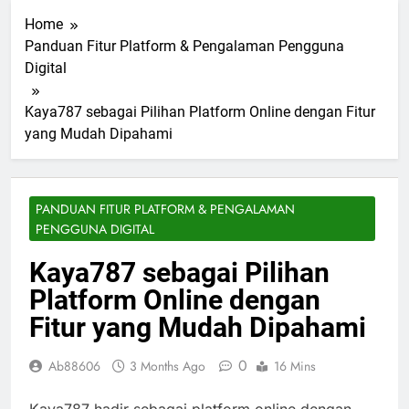
Home
Panduan Fitur Platform & Pengalaman Pengguna
Digital
Kaya787 sebagai Pilihan Platform Online dengan Fitur
yang Mudah Dipahami
PANDUAN FITUR PLATFORM & PENGALAMAN
PENGGUNA DIGITAL
Kaya787 sebagai Pilihan
Platform Online dengan
Fitur yang Mudah Dipahami
0
Ab88606
3 Months Ago
16 Mins