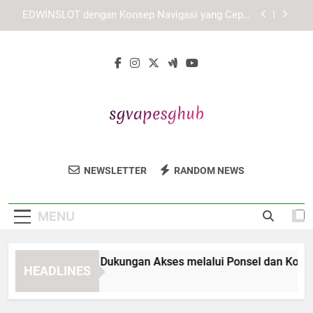
Skip
LEBAH4D dengan Konsep Navigasi yang Cepat
to
dan Efisien
content
KAYA787 sebagai Platform dengan Pengelolaan
Informasi yang Terarah
LEBAH4D dengan Dukungan Akses melalui
Ponsel dan Komputer yang Lebih Fleksibel
EDWINSLOT dengan Konsep Navigasi yang Cepat
dan Efisien
LEBAH4D dengan Konsep Navigasi yang Cepat
dan Efisien
SG Vapes Hub
Temukan Berbagai Produk Vape Dan
KAYA787 sebagai Platform dengan Pengelolaan
NEWSLETTER
RANDOM NEWS
Informasi yang Terarah
Aksesori Berkualitas Di SG Vapes Hub.
Solusi Untuk Pengalaman Vape Yang
MENU
Menyenangkan.
BAH4D dengan Dukungan Akses melalui Ponsel dan Komputer 
HEADLINES
Weeks Ago