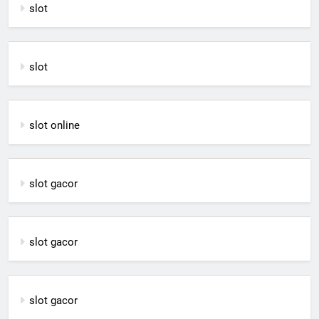
slot
slot
slot online
slot gacor
slot gacor
slot gacor