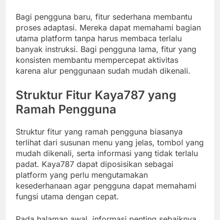
Bagi pengguna baru, fitur sederhana membantu
proses adaptasi. Mereka dapat memahami bagian
utama platform tanpa harus membaca terlalu
banyak instruksi. Bagi pengguna lama, fitur yang
konsisten membantu mempercepat aktivitas
karena alur penggunaan sudah mudah dikenali.
Struktur Fitur Kaya787 yang
Ramah Pengguna
Struktur fitur yang ramah pengguna biasanya
terlihat dari susunan menu yang jelas, tombol yang
mudah dikenali, serta informasi yang tidak terlalu
padat. Kaya787 dapat diposisikan sebagai
platform yang perlu mengutamakan
kesederhanaan agar pengguna dapat memahami
fungsi utama dengan cepat.
Pada halaman awal, informasi penting sebaiknya