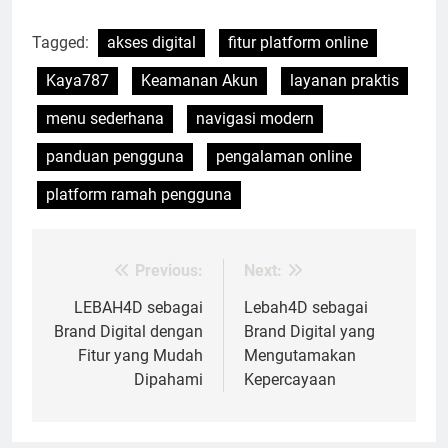
Tagged:
akses digital
fitur platform online
Kaya787
Keamanan Akun
layanan praktis
menu sederhana
navigasi modern
panduan pengguna
pengalaman online
platform ramah pengguna
Previous:
Next:
Post
navigation
LEBAH4D sebagai
Lebah4D sebagai
Brand Digital dengan
Brand Digital yang
Fitur yang Mudah
Mengutamakan
Dipahami
Kepercayaan