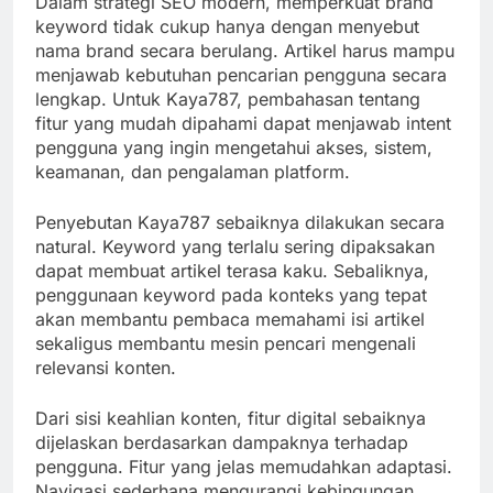
Dalam strategi SEO modern, memperkuat brand
keyword tidak cukup hanya dengan menyebut
nama brand secara berulang. Artikel harus mampu
menjawab kebutuhan pencarian pengguna secara
lengkap. Untuk Kaya787, pembahasan tentang
fitur yang mudah dipahami dapat menjawab intent
pengguna yang ingin mengetahui akses, sistem,
keamanan, dan pengalaman platform.
Penyebutan Kaya787 sebaiknya dilakukan secara
natural. Keyword yang terlalu sering dipaksakan
dapat membuat artikel terasa kaku. Sebaliknya,
penggunaan keyword pada konteks yang tepat
akan membantu pembaca memahami isi artikel
sekaligus membantu mesin pencari mengenali
relevansi konten.
Dari sisi keahlian konten, fitur digital sebaiknya
dijelaskan berdasarkan dampaknya terhadap
pengguna. Fitur yang jelas memudahkan adaptasi.
Navigasi sederhana mengurangi kebingungan.