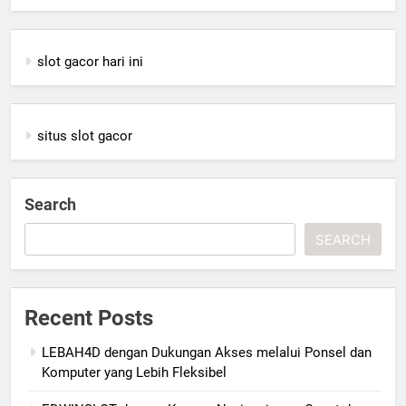
slot gacor hari ini
situs slot gacor
Search
SEARCH
Recent Posts
LEBAH4D dengan Dukungan Akses melalui Ponsel dan
Komputer yang Lebih Fleksibel