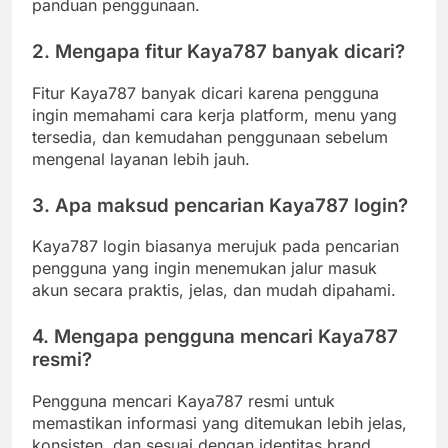
panduan penggunaan.
2. Mengapa fitur Kaya787 banyak dicari?
Fitur Kaya787 banyak dicari karena pengguna
ingin memahami cara kerja platform, menu yang
tersedia, dan kemudahan penggunaan sebelum
mengenal layanan lebih jauh.
3. Apa maksud pencarian Kaya787 login?
Kaya787 login biasanya merujuk pada pencarian
pengguna yang ingin menemukan jalur masuk
akun secara praktis, jelas, dan mudah dipahami.
4. Mengapa pengguna mencari Kaya787
resmi?
Pengguna mencari Kaya787 resmi untuk
memastikan informasi yang ditemukan lebih jelas,
konsisten, dan sesuai dengan identitas brand.