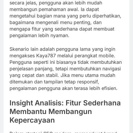
secara jelas, pengguna akan lebih mudah
membangun pemahaman awal. Ia dapat
mengetahui bagian mana yang perlu diperhatikan,
bagaimana mengenali menu penting, dan
mengapa fitur yang sederhana dapat membuat
pengalaman lebih nyaman.
Skenario lain adalah pengguna lama yang ingin
mengakses Kaya787 melalui perangkat mobile.
Pengguna seperti ini biasanya tidak membutuhkan
penjelasan panjang, tetapi membutuhkan navigasi
yang cepat dan stabil. Jika menu utama mudah
ditemukan dan tampilan tetap responsif,
pengalaman pengguna akan terasa lebih efisien.
Insight Analisis: Fitur Sederhana
Membantu Membangun
Kepercayaan