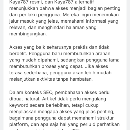
Kaya787 resmi, dan Kaya787 alternatif
menunjukkan bahwa akses menjadi bagian penting
dari perilaku pengguna. Mereka ingin menemukan
jalur masuk yang jelas, memahami informasi yang
relevan, dan menghindari halaman yang
membingungkan.
Akses yang baik seharusnya praktis dan tidak
berbelit. Pengguna baru membutuhkan arahan
yang mudah dipahami, sedangkan pengguna lama
membutuhkan proses yang cepat. Jika akses
terasa sederhana, pengguna akan lebih mudah
melanjutkan aktivitas tanpa hambatan.
Dalam konteks SEO, pembahasan akses perlu
dibuat natural. Artikel tidak perlu mengulang
keyword secara berlebihan, tetapi cukup
menjelaskan mengapa akses yang jelas penting,
bagaimana pengguna dapat memahami struktur
platform, dan apa saja hal yang perlu diperhatikan