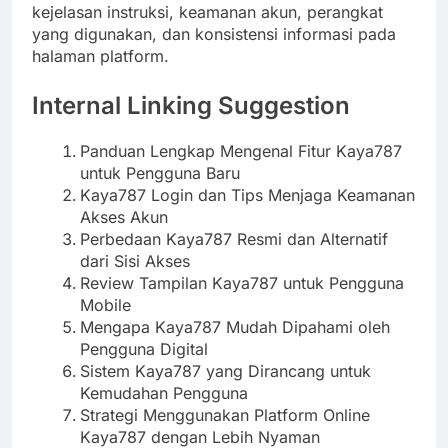
kejelasan instruksi, keamanan akun, perangkat
yang digunakan, dan konsistensi informasi pada
halaman platform.
Internal Linking Suggestion
Panduan Lengkap Mengenal Fitur Kaya787
untuk Pengguna Baru
Kaya787 Login dan Tips Menjaga Keamanan
Akses Akun
Perbedaan Kaya787 Resmi dan Alternatif
dari Sisi Akses
Review Tampilan Kaya787 untuk Pengguna
Mobile
Mengapa Kaya787 Mudah Dipahami oleh
Pengguna Digital
Sistem Kaya787 yang Dirancang untuk
Kemudahan Pengguna
Strategi Menggunakan Platform Online
Kaya787 dengan Lebih Nyaman