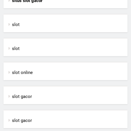
situs slot gacor
slot
slot
slot online
slot gacor
slot gacor