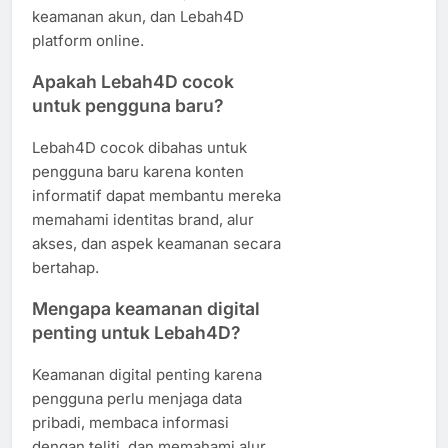
keamanan akun, dan Lebah4D
platform online.
Apakah Lebah4D cocok
untuk pengguna baru?
Lebah4D cocok dibahas untuk
pengguna baru karena konten
informatif dapat membantu mereka
memahami identitas brand, alur
akses, dan aspek keamanan secara
bertahap.
Mengapa keamanan digital
penting untuk Lebah4D?
Keamanan digital penting karena
pengguna perlu menjaga data
pribadi, membaca informasi
dengan teliti, dan memahami alur