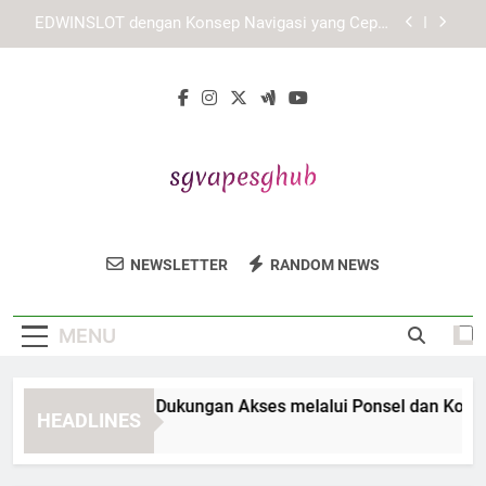
Skip
LEBAH4D dengan Konsep Navigasi yang Cepat
to
dan Efisien
content
KAYA787 sebagai Platform dengan Pengelolaan
Informasi yang Terarah
LEBAH4D dengan Dukungan Akses melalui
Ponsel dan Komputer yang Lebih Fleksibel
EDWINSLOT dengan Konsep Navigasi yang Cepat
dan Efisien
LEBAH4D dengan Konsep Navigasi yang Cepat
dan Efisien
SG Vapes Hub
Temukan Berbagai Produk Vape Dan
KAYA787 sebagai Platform dengan Pengelolaan
NEWSLETTER
RANDOM NEWS
Informasi yang Terarah
Aksesori Berkualitas Di SG Vapes Hub.
Solusi Untuk Pengalaman Vape Yang
MENU
Menyenangkan.
BAH4D dengan Dukungan Akses melalui Ponsel dan Komputer 
HEADLINES
Weeks Ago