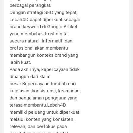
berbagai perangkat.
Dengan strategi SEO yang tepat,
Lebah4D dapat diperkuat sebagai
brand keyword di Google.Artikel
yang membahas trust digital
secara natural, informatif, dan
profesional akan membantu
membangun konteks brand yang
lebih kuat.
Pada akhirnya, kepercayaan tidak
dibangun dari klaim
besar.Kepercayaan tumbuh dari
kejelasan, konsistensi, keamanan,
dan pengalaman pengguna yang
terasa membantu.Lebah4D
memiliki peluang untuk diperkuat
melalui konten yang konsisten,
relevan, dan berfokus pada