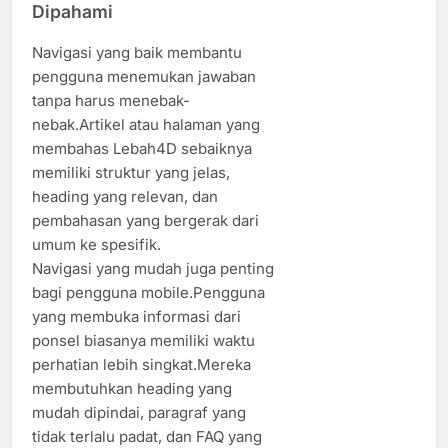
Dipahami
Navigasi yang baik membantu
pengguna menemukan jawaban
tanpa harus menebak-
nebak.Artikel atau halaman yang
membahas Lebah4D sebaiknya
memiliki struktur yang jelas,
heading yang relevan, dan
pembahasan yang bergerak dari
umum ke spesifik.
Navigasi yang mudah juga penting
bagi pengguna mobile.Pengguna
yang membuka informasi dari
ponsel biasanya memiliki waktu
perhatian lebih singkat.Mereka
membutuhkan heading yang
mudah dipindai, paragraf yang
tidak terlalu padat, dan FAQ yang