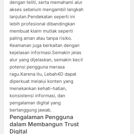
dengan teliti, serta memahami alur
akses sebelum mengambil langkah
lanjutan.Pendekatan seperti ini
lebih profesional dibandingkan
membuat klaim mutlak seperti
paling aman atau tanpa risiko.
Keamanan juga berkaitan dengan
kejelasan informasi.Semakin jelas
alur yang dijelaskan, semakin kecil
potensi pengguna merasa
ragu.Karena itu, Lebah4D dapat
diperkuat melalui konten yang
menekankan kehati-hatian,
konsistensi informasi, dan
pengalaman digital yang
bertanggung jawab.
Pengalaman Pengguna
dalam Membangun Trust
Digital