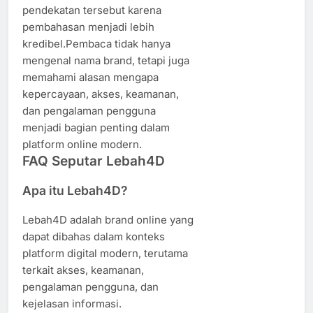
pendekatan tersebut karena
pembahasan menjadi lebih
kredibel.Pembaca tidak hanya
mengenal nama brand, tetapi juga
memahami alasan mengapa
kepercayaan, akses, keamanan,
dan pengalaman pengguna
menjadi bagian penting dalam
platform online modern.
FAQ Seputar Lebah4D
Apa itu Lebah4D?
Lebah4D adalah brand online yang
dapat dibahas dalam konteks
platform digital modern, terutama
terkait akses, keamanan,
pengalaman pengguna, dan
kejelasan informasi.