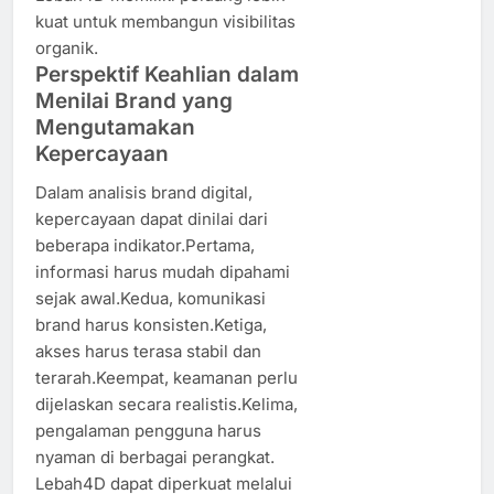
kuat untuk membangun visibilitas
organik.
Perspektif Keahlian dalam
Menilai Brand yang
Mengutamakan
Kepercayaan
Dalam analisis brand digital,
kepercayaan dapat dinilai dari
beberapa indikator.Pertama,
informasi harus mudah dipahami
sejak awal.Kedua, komunikasi
brand harus konsisten.Ketiga,
akses harus terasa stabil dan
terarah.Keempat, keamanan perlu
dijelaskan secara realistis.Kelima,
pengalaman pengguna harus
nyaman di berbagai perangkat.
Lebah4D dapat diperkuat melalui