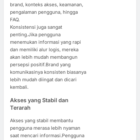
brand, konteks akses, keamanan,
pengalaman pengguna, hingga
FAQ.
Konsistensi juga sangat
penting.Jika pengguna
menemukan informasi yang rapi
dan memiliki alur logis, mereka
akan lebih mudah membangun
persepsi positif.Brand yang
komunikasinya konsisten biasanya
lebih mudah diingat dan dicari
kembali.
Akses yang Stabil dan
Terarah
Akses yang stabil membantu
pengguna merasa lebih nyaman
saat mencari informasi.Pengguna