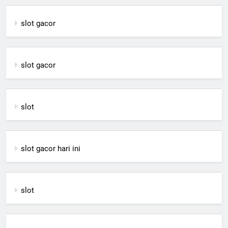
slot gacor
slot gacor
slot
slot gacor hari ini
slot