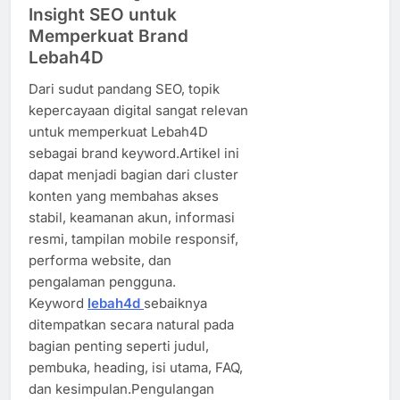
Insight SEO untuk
Memperkuat Brand
Lebah4D
Dari sudut pandang SEO, topik
kepercayaan digital sangat relevan
untuk memperkuat Lebah4D
sebagai brand keyword.Artikel ini
dapat menjadi bagian dari cluster
konten yang membahas akses
stabil, keamanan akun, informasi
resmi, tampilan mobile responsif,
performa website, dan
pengalaman pengguna.
Keyword
lebah4d
sebaiknya
ditempatkan secara natural pada
bagian penting seperti judul,
pembuka, heading, isi utama, FAQ,
dan kesimpulan.Pengulangan