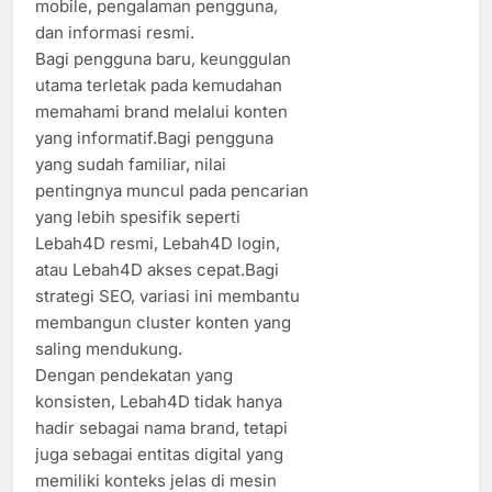
mobile, pengalaman pengguna,
dan informasi resmi.
Bagi pengguna baru, keunggulan
utama terletak pada kemudahan
memahami brand melalui konten
yang informatif.Bagi pengguna
yang sudah familiar, nilai
pentingnya muncul pada pencarian
yang lebih spesifik seperti
Lebah4D resmi, Lebah4D login,
atau Lebah4D akses cepat.Bagi
strategi SEO, variasi ini membantu
membangun cluster konten yang
saling mendukung.
Dengan pendekatan yang
konsisten, Lebah4D tidak hanya
hadir sebagai nama brand, tetapi
juga sebagai entitas digital yang
memiliki konteks jelas di mesin