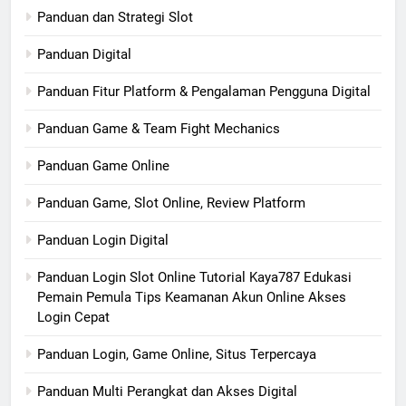
Panduan dan Strategi Slot
Panduan Digital
Panduan Fitur Platform & Pengalaman Pengguna Digital
Panduan Game & Team Fight Mechanics
Panduan Game Online
Panduan Game, Slot Online, Review Platform
Panduan Login Digital
Panduan Login Slot Online Tutorial Kaya787 Edukasi
Pemain Pemula Tips Keamanan Akun Online Akses
Login Cepat
Panduan Login, Game Online, Situs Terpercaya
Panduan Multi Perangkat dan Akses Digital