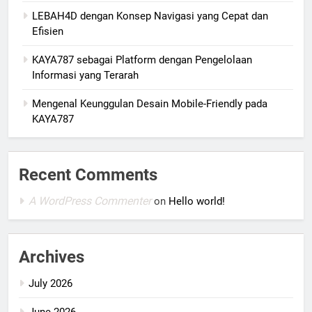
LEBAH4D dengan Konsep Navigasi yang Cepat dan
Efisien
KAYA787 sebagai Platform dengan Pengelolaan
Informasi yang Terarah
Mengenal Keunggulan Desain Mobile-Friendly pada
KAYA787
Recent Comments
A WordPress Commenter
on
Hello world!
Archives
July 2026
June 2026