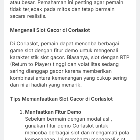
atau besar. Pemahaman ini penting agar pemain
tidak terjebak pada mitos dan tetap bermain
secara realistis.
Mengenali Slot Gacor di Corlaslot
Di Corlaslot, pemain dapat mencoba berbagai
game slot dengan fitur demo untuk mengenali
karakteristik slot gacor. Biasanya, slot dengan RTP
(Return to Player) tinggi dan volatilitas sedang
sering dianggap gacor karena memberikan
kombinasi antara kemenangan yang cukup sering
dan nilai hadiah yang menarik.
Tips Memanfaatkan Slot Gacor di Corlaslot
Manfaatkan Fitur Demo
Sebelum bermain dengan modal asli,
gunakan fitur demo Corlaslot untuk
mencoba berbagai slot dan mengamati pola
kemenangan. Ini membantu mengenali slot