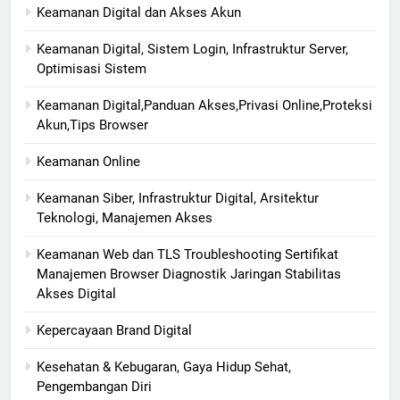
Keamanan Digital dan Akses Akun
Keamanan Digital, Sistem Login, Infrastruktur Server,
Optimisasi Sistem
Keamanan Digital,Panduan Akses,Privasi Online,Proteksi
Akun,Tips Browser
Keamanan Online
Keamanan Siber, Infrastruktur Digital, Arsitektur
Teknologi, Manajemen Akses
Keamanan Web dan TLS Troubleshooting Sertifikat
Manajemen Browser Diagnostik Jaringan Stabilitas
Akses Digital
Kepercayaan Brand Digital
Kesehatan & Kebugaran, Gaya Hidup Sehat,
Pengembangan Diri