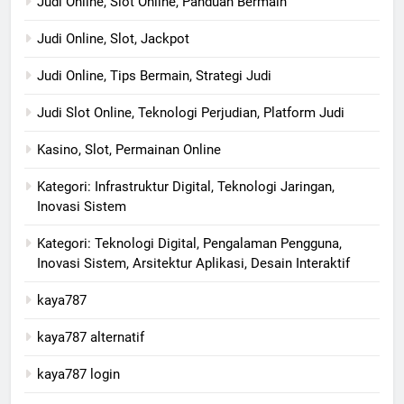
Judi Online, Slot Online, Panduan Bermain
Judi Online, Slot, Jackpot
Judi Online, Tips Bermain, Strategi Judi
Judi Slot Online, Teknologi Perjudian, Platform Judi
Kasino, Slot, Permainan Online
Kategori: Infrastruktur Digital, Teknologi Jaringan,
Inovasi Sistem
Kategori: Teknologi Digital, Pengalaman Pengguna,
Inovasi Sistem, Arsitektur Aplikasi, Desain Interaktif
kaya787
kaya787 alternatif
kaya787 login