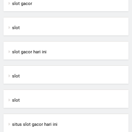
slot gacor
slot
slot gacor hari ini
slot
slot
situs slot gacor hari ini