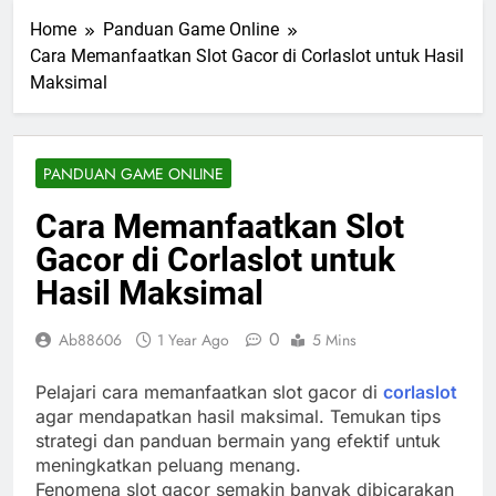
Home
Panduan Game Online
Cara Memanfaatkan Slot Gacor di Corlaslot untuk Hasil
Maksimal
PANDUAN GAME ONLINE
Cara Memanfaatkan Slot
Gacor di Corlaslot untuk
Hasil Maksimal
0
Ab88606
1 Year Ago
5 Mins
Pelajari cara memanfaatkan slot gacor di
corlaslot
agar mendapatkan hasil maksimal. Temukan tips
strategi dan panduan bermain yang efektif untuk
meningkatkan peluang menang.
Fenomena slot gacor semakin banyak dibicarakan