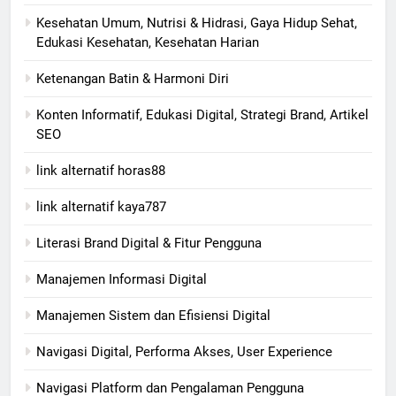
Kesehatan Umum, Nutrisi & Hidrasi, Gaya Hidup Sehat,
Edukasi Kesehatan, Kesehatan Harian
Ketenangan Batin & Harmoni Diri
Konten Informatif, Edukasi Digital, Strategi Brand, Artikel
SEO
link alternatif horas88
link alternatif kaya787
Literasi Brand Digital & Fitur Pengguna
Manajemen Informasi Digital
Manajemen Sistem dan Efisiensi Digital
Navigasi Digital, Performa Akses, User Experience
Navigasi Platform dan Pengalaman Pengguna