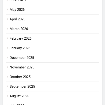
May 2026
April 2026
March 2026
February 2026
January 2026
December 2025
November 2025
October 2025
September 2025
August 2025