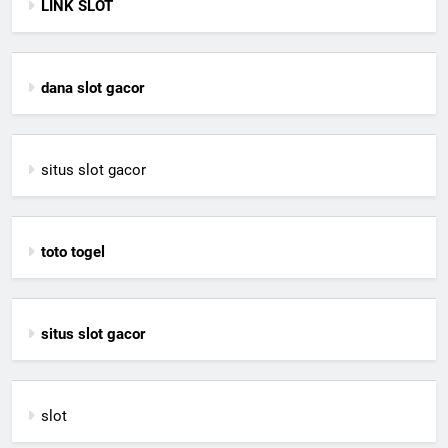
LINK SLOT
dana slot gacor
situs slot gacor
toto togel
situs slot gacor
slot