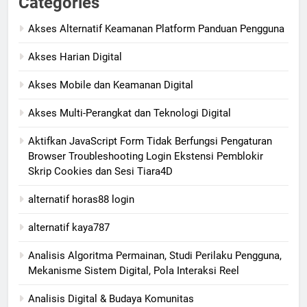
Categories
Akses Alternatif Keamanan Platform Panduan Pengguna
Akses Harian Digital
Akses Mobile dan Keamanan Digital
Akses Multi-Perangkat dan Teknologi Digital
Aktifkan JavaScript Form Tidak Berfungsi Pengaturan
Browser Troubleshooting Login Ekstensi Pemblokir
Skrip Cookies dan Sesi Tiara4D
alternatif horas88 login
alternatif kaya787
Analisis Algoritma Permainan, Studi Perilaku Pengguna,
Mekanisme Sistem Digital, Pola Interaksi Reel
Analisis Digital & Budaya Komunitas