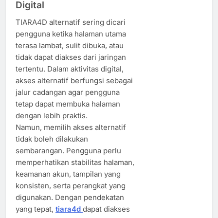
Digital
TIARA4D alternatif sering dicari
pengguna ketika halaman utama
terasa lambat, sulit dibuka, atau
tidak dapat diakses dari jaringan
tertentu. Dalam aktivitas digital,
akses alternatif berfungsi sebagai
jalur cadangan agar pengguna
tetap dapat membuka halaman
dengan lebih praktis.
Namun, memilih akses alternatif
tidak boleh dilakukan
sembarangan. Pengguna perlu
memperhatikan stabilitas halaman,
keamanan akun, tampilan yang
konsisten, serta perangkat yang
digunakan. Dengan pendekatan
yang tepat,
tiara4d
dapat diakses