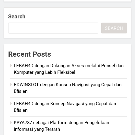
Search
SEARCH
Recent Posts
LEBAH4D dengan Dukungan Akses melalui Ponsel dan
Komputer yang Lebih Fleksibel
EDWINSLOT dengan Konsep Navigasi yang Cepat dan
Efisien
LEBAH4D dengan Konsep Navigasi yang Cepat dan
Efisien
KAYA787 sebagai Platform dengan Pengelolaan
Informasi yang Terarah