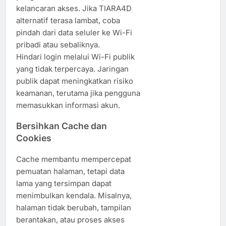
kelancaran akses. Jika TIARA4D
alternatif terasa lambat, coba
pindah dari data seluler ke Wi-Fi
pribadi atau sebaliknya.
Hindari login melalui Wi-Fi publik
yang tidak terpercaya. Jaringan
publik dapat meningkatkan risiko
keamanan, terutama jika pengguna
memasukkan informasi akun.
Bersihkan Cache dan
Cookies
Cache membantu mempercepat
pemuatan halaman, tetapi data
lama yang tersimpan dapat
menimbulkan kendala. Misalnya,
halaman tidak berubah, tampilan
berantakan, atau proses akses