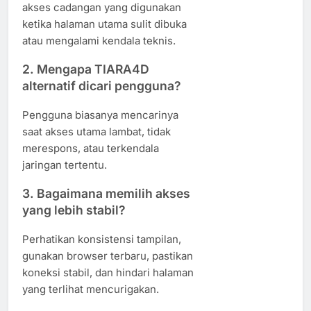
akses cadangan yang digunakan
ketika halaman utama sulit dibuka
atau mengalami kendala teknis.
2. Mengapa TIARA4D
alternatif dicari pengguna?
Pengguna biasanya mencarinya
saat akses utama lambat, tidak
merespons, atau terkendala
jaringan tertentu.
3. Bagaimana memilih akses
yang lebih stabil?
Perhatikan konsistensi tampilan,
gunakan browser terbaru, pastikan
koneksi stabil, dan hindari halaman
yang terlihat mencurigakan.