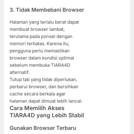
3. Tidak Membebani Browser
Halaman yang terlalu berat dapat
membuat browser lambat,
terutama pada ponsel dengan
memori terbatas. Karena itu,
pengguna perlu memastikan
browser dalam kondisi optimal
sebelum membuka TIARA4D
alternatif.
Tutup tab yang tidak diperlukan,
perbarui browser, dan bersihkan
cache secara berkala agar
halaman dapat dimuat lebih lancar.
Cara Memilih Akses
TIARA4D yang Lebih Stabil
Gunakan Browser Terbaru