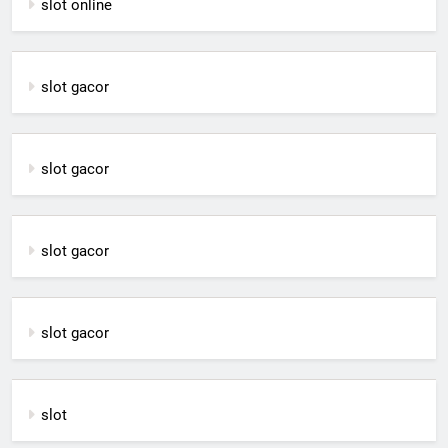
slot online
slot gacor
slot gacor
slot gacor
slot gacor
slot