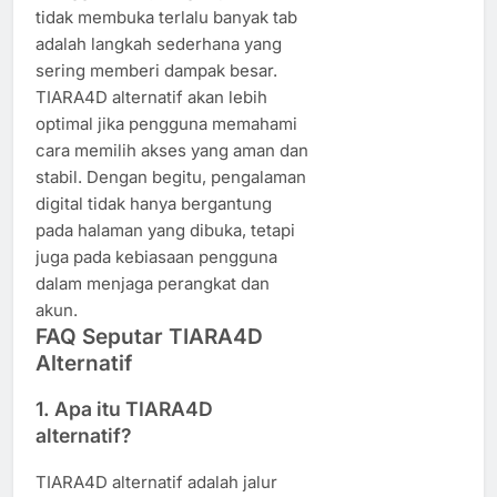
tidak membuka terlalu banyak tab
adalah langkah sederhana yang
sering memberi dampak besar.
TIARA4D alternatif akan lebih
optimal jika pengguna memahami
cara memilih akses yang aman dan
stabil. Dengan begitu, pengalaman
digital tidak hanya bergantung
pada halaman yang dibuka, tetapi
juga pada kebiasaan pengguna
dalam menjaga perangkat dan
akun.
FAQ Seputar TIARA4D
Alternatif
1. Apa itu TIARA4D
alternatif?
TIARA4D alternatif adalah jalur