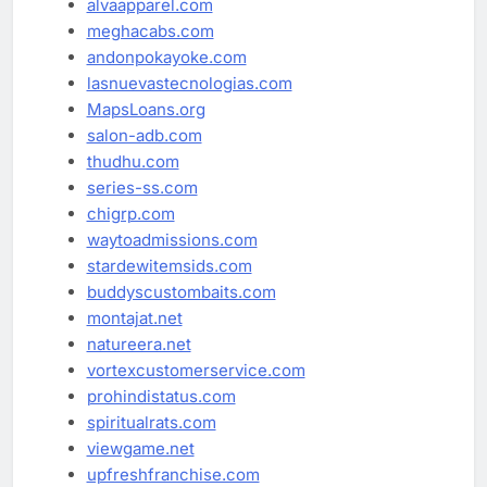
alvaapparel.com
meghacabs.com
andonpokayoke.com
lasnuevastecnologias.com
MapsLoans.org
salon-adb.com
thudhu.com
series-ss.com
chigrp.com
waytoadmissions.com
stardewitemsids.com
buddyscustombaits.com
montajat.net
natureera.net
vortexcustomerservice.com
prohindistatus.com
spiritualrats.com
viewgame.net
upfreshfranchise.com