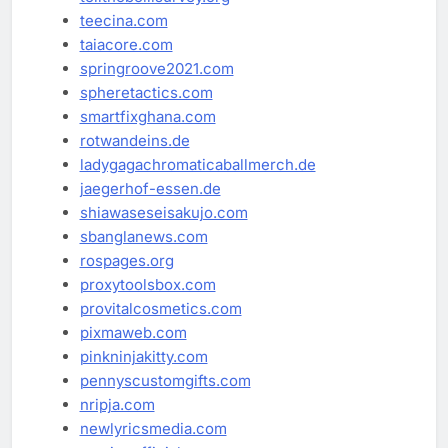
teecina.com
taiacore.com
springroove2021.com
spheretactics.com
smartfixghana.com
rotwandeins.de
ladygagachromaticaballmerch.de
jaegerhof-essen.de
shiawaseseisakujo.com
sbanglanews.com
rospages.org
proxytoolsbox.com
provitalcosmetics.com
pixmaweb.com
pinkninjakitty.com
pennyscustomgifts.com
nripja.com
newlyricsmedia.com