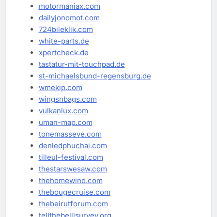
motormaniax.com
dailyjonomot.com
724bileklik.com
white-parts.de
xpertcheck.de
tastatur-mit-touchpad.de
st-michaelsbund-regensburg.de
wmekip.com
wingsnbags.com
vulkanlux.com
uman-map.com
tonemasseve.com
denledphuchai.com
tilleul-festival.com
thestarswesaw.com
thehomewind.com
thebougecruise.com
thebeirutforum.com
tellthebelllsurvey.org