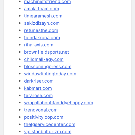
machinistsfriend.com
amalalfoam.com
timearamesh.com
sekizdizayn.com
retunesthe.com
tiendakrona.com
riha-axis.com
brownfieldsports.net
childmall-egy.com
blossomingpress.com
windowtintingtoday.com
darkriser.com
kabmart.com
terarose.com
wrapallaboutitanddyehappy.com
trendvonal.com
positivityloop.com
thelgservicecenter.com
vipistanbulturizm.com